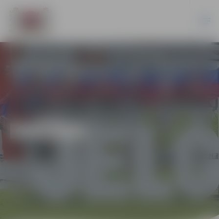
DAŽĀDI