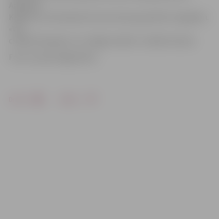
Angelikai
Kļujevai un Dmitrijam Druzam zēnu grupā līdz 13 gadiem.
«Visi
cīnījās līdz galam un ir baigie malači!» norāda treneris.
Foto: no personīgā arhīva
Drukāt
Dalīties