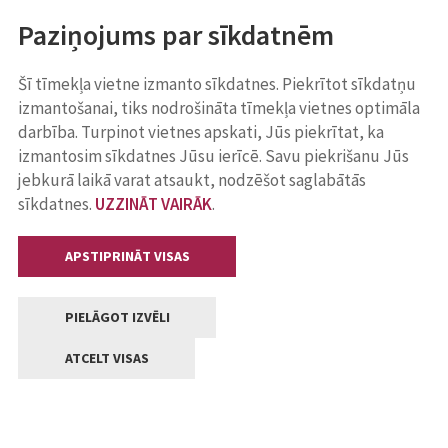
Paziņojums par sīkdatnēm
Šī tīmekļa vietne izmanto sīkdatnes. Piekrītot sīkdatņu
izmantošanai, tiks nodrošināta tīmekļa vietnes optimāla
darbība. Turpinot vietnes apskati, Jūs piekrītat, ka
izmantosim sīkdatnes Jūsu ierīcē. Savu piekrišanu Jūs
jebkurā laikā varat atsaukt, nodzēšot saglabātās
sīkdatnes.
UZZINĀT VAIRĀK
.
APSTIPRINĀT VISAS
PIELĀGOT IZVĒLI
ATCELT VISAS