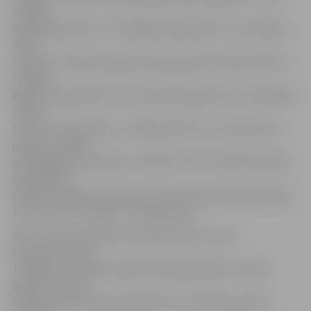
nelielas
kļūdas griezienos. Par obligāto programmu viņa saņēma
55,33
punktus. Izvēlēs programmā bija kļūda vienā lēcienā un
nelielas
kļūdas arī griezienos. Par izvēles programmu viņa saņēma
104,47
punktus. Kopsummā – 159,80 punkti un uzvara junioru
grupā,» portālu
www.jelgavasvestnesis.lv informē JLSS treneris Romāns
Panteļejevs.
Diāna uzvarēja ļoti pārliecinoši: otrās vietas ieguvējai bija
121,32 punkti, trešās – 118, 98 punkti.
Vēl 1. vietu izcīnīja Kims Georgs Pavlovs puišu
konkurencē līdz
15 gadiem. Sudraba medaļa Gļebam Basinam vīriešu
grupā un Alīnai
Fjodorovai sieviešu grupā. Bronzas medaļa juniorēm