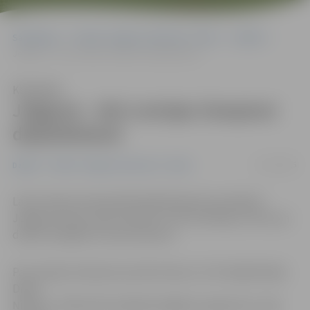
Sākumlapa
Portāla “Jelgavas Vēstnesis” arhīvs
Dažādi
Jelgavai – divi Latvijas čempioni daiļslidošanā
Klausīties
Jelgavai – divi Latvijas čempioni
daiļslidošanā
15/12/2015
Dažādi
Portāla “Jelgavas Vēstnesis” arhīvs
Labi Latvijas čempionātā daiļslidošanā nostartējuši
Jelgavas Ledus sporta skolas (JLSS) slidotāji, izcīnot pa
divām medaļām no katra kaluma.
Par Latvijas čempioni junioriem kļuva JLSS daiļslidotāja
Diāna
Ņikitina. «Diāna labi izpildīja obligāto programmu, bija