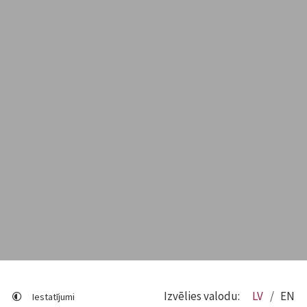
Izvēlies valodu:
LV
EN
Iestatījumi