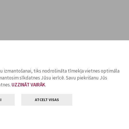
ņu izmantošanai, tiks nodrošināta tīmekļa vietnes optimāla
zmantosim sīkdatnes Jūsu ierīcē. Savu piekrišanu Jūs
atnes.
UZZINĀT VAIRĀK
.
I
ATCELT VISAS