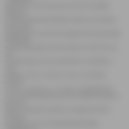
spēles laiku,» atzīst Sporta servisa centra vadītājs,
piebilstot,
ka tāpat čempionāta dalībnieki nevēlas, lai komandas
tiktu dalītas
apakšgrupās. Tas nozīmē, ka šogad katrai komandai šajā
čempionātā
būs jāaizvada spēle ar katru komandu. «No tā izriet, ka
pēc
aizvadīta apļa turnīra, lai noskaidrotu uzvarētājus, 1.
vieta
spēlēs ar 4. vietu, 2. vieta ar 3. vietu, un tad fināls,
savukārt
5. vieta – ar 8. vietu, 6. – ar 7. vietu, un tad spēle par 5.
vietu. Rezultātā apbalvosim piecas labākās komandas,»
jaunumus
ieskicē J.Kaminskis, piebilstot, ka šogad sacensību
nolikumā
iestrādāts arī tas, ka Latvijas Basketbola līgas