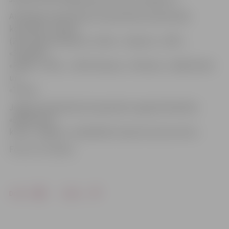
Atklātajam basketbola čempionātam pieteikušās
komandas: «Ķepas»
(2017. gada čempioni), «Doks», «Valauto», «NĪP»,
«Skandijs»,
«Rokiji», «Vilki», «JNSC/Sesava», «Platone», «Brāļi Ilmāri»
un
«Turbo».
Jelgavas basketbola čempionātu organizē biedrība
«Basketbola
klubs «Jelgava»» sadarbībā ar Sporta servisa centru.
Foto: no JV arhīva
Drukāt
Dalīties