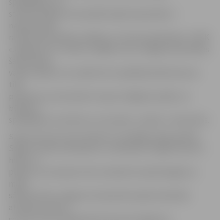
spēlētājiem, lai
startētu kādā no komandām šajā čempionātā, ir
nepieciešama
rakstiska komandas vadības un trenera piekrišana. «Ar BK
«Jelgava/LLU» treneri runājām, ka no Jelgavas komandas
šādu atļauju
varētu saņemt ne vairāk kā trīs spēlētāji. Šāds lēmums
tika
pieņemts, jo komandai tuvojas izslēgšana spēles un
būtiski ir
spēlētājiem izvairīties no traumām,» skaidro J.Kaminskis.
Sporta servisa centrs šobrīd ir izstrādājis spēļu grafiku.
Spēles notiks sestdienās un svētdienās Jelgavas sporta
hallē, un
plānots, ka čempioni tiks noskaidroti aprīļa beigās vai
maija
sākumā. Pilns Jelgavas čempionāta spēļu kalendārs
atrodams Sporta
servisa centra mājaslapā www.sports.jelgava.lv.