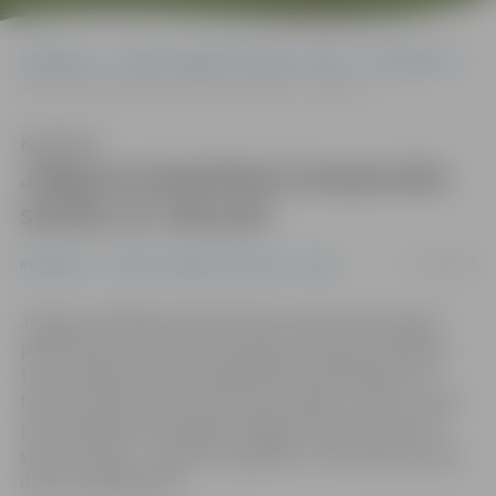
Sākumlapa
Portāla “Jelgavas Vēstnesis” arhīvs
Basketbols
Jelgavas basketbola čempionāts startēs 10. februārī
Klausīties
Jelgavas basketbola čempionāts
startēs 10. februārī
07/02/2018
Basketbols
Portāla “Jelgavas Vēstnesis” arhīvs
Jelgavas atklātajam basketbola čempionātam šogad
pieteikušās 11 amatieru komandas. Cīņa par čempiona
titulu Jelgavas sporta hallē Mātera ielā 44 sāksies 10.
februārī, kad notiks pirmās piecas spēles. Jāteic, ka pēc
pašu spēlētāju ierosinājuma šogad čempionāta norisi
skars izmaiņas – spēles būs garākas un komandas netiks
dalītas apakšgrupās.