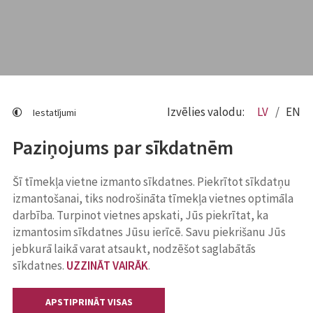
Izvēlies valodu:
LV
EN
Iestatījumi
Paziņojums par sīkdatnēm
Šī tīmekļa vietne izmanto sīkdatnes. Piekrītot sīkdatņu
izmantošanai, tiks nodrošināta tīmekļa vietnes optimāla
darbība. Turpinot vietnes apskati, Jūs piekrītat, ka
izmantosim sīkdatnes Jūsu ierīcē. Savu piekrišanu Jūs
jebkurā laikā varat atsaukt, nodzēšot saglabātās
sīkdatnes.
UZZINĀT VAIRĀK
.
APSTIPRINĀT VISAS