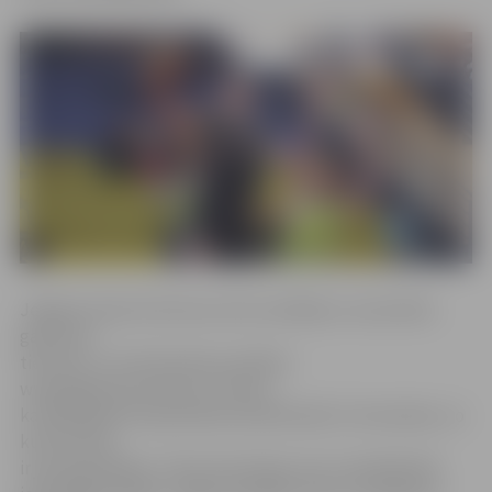
Jelgavas Sporta Servisa centra vadītājs un sacensību
galvenais
tiesnesis Juris Kaminskis portālam
www.jelgavasvestnesis.lv stāsta,
ka 2018. gada čempionātam pieteikušās 11 komandas, no
kurām divas
ir jaunpienācējas. «Divas komandas, kas ir piedalījušās