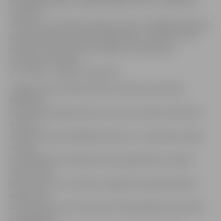
iepriekšējos gados, šogad nespēlēs. Pauzi ir paņēmusi
komanda
«Kultūra», bet daļa komandas «Armet» spēlētāju šogad ir
pievienojušies komandai «Brāļi Ilmāri», kas līdz ar to ir
atdzimusi. Bet kā jauniņie šogad sevi pieteikuši
komandas «Platone»
un «Turbo»,» stāsta J.Kaminskis.
Jelgavas sporta hallē notikusi komandu pārstāvju
tikšanās ar
čempionāta organizatoriem, kurā izrunāta čempionāta
norise un
uzklausīti pašu spēlētāju ieteikumi. J.Kaminskis stāsta,
ka viens
no spēlētāju ierosinājumiem bija spēlēt pilnu spēles
laiku, kas arī
ņemts vērā. «Tas nozīmē, ka šogad čempionātā spēles
notiks nevis
4×8 minūtes, bet 4×10 minūtes. Respektējam čaļu vēlmi
un pagarinām