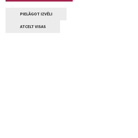
PIELĀGOT IZVĒLI
ATCELT VISAS
Kontakti
Jelgavas valstpilsētas pašvaldība
Lielā iela 11, Jelgava, LV-3001
+371 63005522
pasts@jelgava.lv