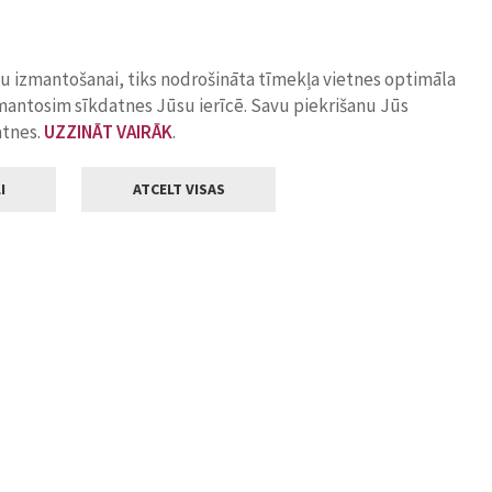
ņu izmantošanai, tiks nodrošināta tīmekļa vietnes optimāla
zmantosim sīkdatnes Jūsu ierīcē. Savu piekrišanu Jūs
atnes.
UZZINĀT VAIRĀK
.
I
ATCELT VISAS
Klientu apkalpošana
ilsētas pašvaldība
Darba laiks
, Jelgava, LV-3001
Pirmdienās
8.00 - 18.00
Otrdienās
8.00 - 17.00
22
Trešdienās
8.00 - 17.00