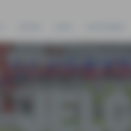
TA
PAŠVALDĪBA
IESTĀDES
KAPITĀLSABIEDRĪBAS