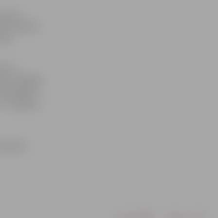
 tonnu
ulto labību
arā.
sā un
rs nevēlējās
 (piemēram,
.) «Jelgavas
navnieka