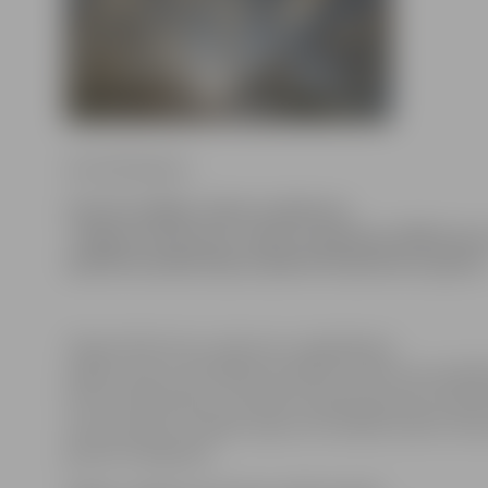
Anna Afanasjeva
Līdz šīs nedēļas vidum uzņēmums
«Jelgavas dzirnavas» iepircis apmēram 3000 tonnu 
apmēram piektā daļa noplānotā iepirkuma apjoma
Tāpat kā līdz šim uzņēmums uzglabāšanai
iepērk rudzus. Šīs labības kvalitāti uzņēmuma izpilddi
Ozols vērtē kā labu. Savukārt kviešiem graudu kvalitā
sausuma dēļ ir zemāka, daļa no šīs labības atbilst tika
graudu kategorijai.