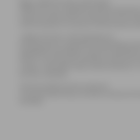
Šogad «Jelgavas dzirnavas» plāno iepirkt
15 000 tonnu rudzu. Atkarībā no kvalitātes par graudu
uzņēmums maksā no 85 līdz 110 latiem par tonnu. Nok
uzņēmumā pieņem no astoņiem rītā līdz deviņiem vak
«Jelgavas dzirnavas» sniedz pakalpojumus
arī kviešu graudu un rapša sēklu pirmapstrādes proce
uzglabāšanas nodrošināšanā. Uzņēmuma izpilddirekto
nosaukt, ar kuriem graudu iepirkšanas uzņēmumiem
«Latraps», «Kesko Agro Latvija»,«Kemira GrowHow» u.c
dzirnavas» sadarbojas.
Tā kā katrai labības kultūrai uzņēmumā
ir sava pieņemšanas līnija, automašīnu rindas pie dzir
neveidojas.