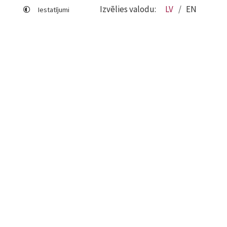
Izvēlies valodu:
LV
EN
Iestatījumi
Lapas karte
Viegli lasīt
Sociālo mediju lietošana
Sīkdatņu izmantošana