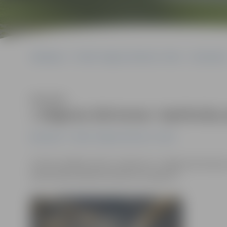
Sākumlapa
Portāla “Jelgavas Vēstnesis” arhīvs
Ekonomika
Klausīties
«Jelgavas dzirnavas» iepirkušas
Ekonomika
Portāla “Jelgavas Vēstnesis” arhīvs
Līdz šīs nedēļas vidum uzņēmums «Jelgavas dzirnavas
piektā daļa noplānotā iepirkuma apjoma.