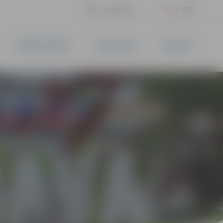
LV
EN
Iestatījumi
UZŅĒMĒJDARBĪBA
PAKALPOJUMI
KONTAKTI