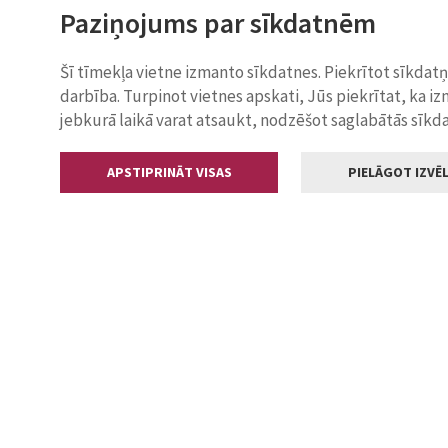
Paziņojums par sīkdatnēm
Šī tīmekļa vietne izmanto sīkdatnes. Piekrītot sīkdat
darbība. Turpinot vietnes apskati, Jūs piekrītat, ka i
jebkurā laikā varat atsaukt, nodzēšot saglabātās sīkd
APSTIPRINĀT VISAS
PIELĀGOT IZVĒL
Kontakti
Jelgavas valstp
Lielā iela 11
+371 630055