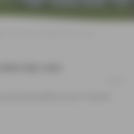
«Jelgavas dzirnavas» iepirkušas piekto daļu rudzu
 piekto daļu rudzu
14/08/2008
» iepircis apmēram 3000 tonnu rudzu. Tā ir apmēram