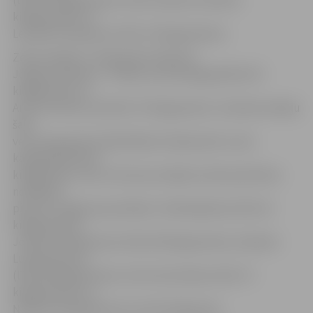
(līdz 55 kilogramiem), Kirils Fedotovs (līdz 66
kilogramiem) un
Leonards Semjonovs (līdz 73 kilogramiem).
Zelta medaļu U-16 grupā izcīnīja divi
Jelgavas džudisti – D.Rūsis svara kategorijā līdz 55
kilogramiem un
Artūrs Gorniks svarā līdz 73 kilogramiem. Sudraba medaļu
šajā
vecuma grupā izcīnīja Maksims Šapovalovs svara
kategorijā līdz 60
kilogramiem, bet ar bronzas medaļu meistarsacīkstes
noslēdzās
pieciem Jelgavas jauniešiem: S.Bondaļukam (līdz 42
kilogramiem),
Josifam Teļatņikovam (līdz 50 kilogramiem), Danilam
Lukjančikovam
(līdz 60 kilogramiem), Artim Skuridinam (līdz 73
kilogramiem) un
Ņikitam Vinogradovam (virs 81 kilograma).