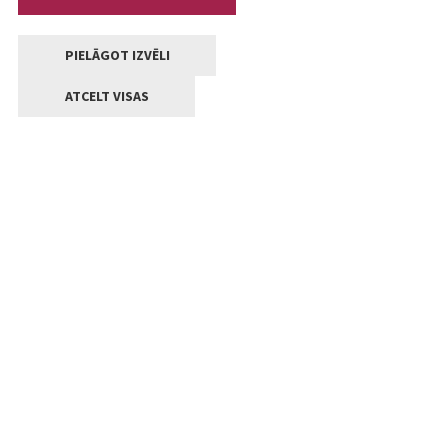
PIELĀGOT IZVĒLI
ATCELT VISAS
Kontakti
Jelgavas valstpilsētas pašvaldība
Lielā iela 11, Jelgava, LV-3001
+371 63005522
pasts@jelgava.lv