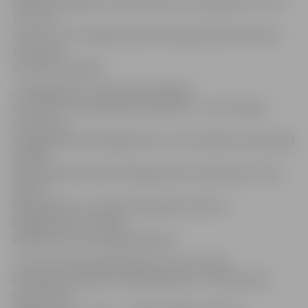
Cīņa par medaļām notika piecās vecuma grupās: U-10, U-
12, U-14,
U-16 un U-18. Jelgavas sportisti bija pārstāvēti visās no
tām, kopā
izcīnot 32 medaļas.
Jaunākajā jeb U-10 grupā vislabākais
rezultāts ir Tamerlanam Voroņeckim – viņš izcīnīja 2.
vietu svara
kategorijā līdz 29 kilogramiem. 3. vietu šajā vecuma grupā
izcīnīja
Ildars Šeluhins (līdz 25 kilogramiem), Aleksandrs Tuuļs
(līdz 27
kilogramiem), Jaroslavs Nemņaševs (līdz 32
kilogramiem) un Vilens
Vladimirovs (virs 38 kilogramiem).
U-12 vecuma grupā čempiona titulu izcīnīja
A.Marčenko svarā līdz 29 kilogramiem un D.Žukausks
svarā līdz 55