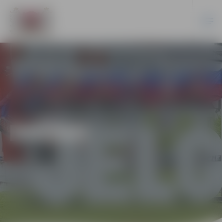
DAŽĀDI