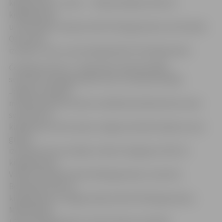
kilogramiem. 2. vieta – Pāvelam Bakam (līdz 35
kilogramiem)
un Arnoldam Losānam (līdz 55 kilogramiem), bet Daniils
Ostrovskis
izcīnīja 3. vietu svara kategorijā līdz 35 kilogramiem.
Čempiona titulu U-14 grupā izcīnīja R.Poļiško
svarā līdz 35 kilogramiem, bet ar sudraba medaļu
Jelgavas atklātās
meistarsacīkstes džudo noslēdzās Daniilam Burcevam
svarā līdz 35
kilogramiem. Bet septiņi Jelgavas džudisti šajā vecuma
grupā
izcīnīja bronzas medaļu: Artjoms Grigorjevs (līdz 32
kilogramiem),
Valdis Feldmanis (līdz 38 kilogramiem), Severīns
Bondaļuks (līdz 42
kilogramiem), Sergejs Adatiņš (līdz 50 kilogramiem),
Māris Milliņš