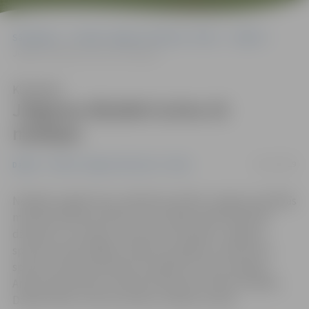
Sākumlapa
Portāla “Jelgavas Vēstnesis” arhīvs
Dažādi
Jelgavas džudisti izcīna 32 medaļas
Klausīties
Jelgavas džudisti izcīna 32
medaļas
05/11/2019
Dažādi
Portāla “Jelgavas Vēstnesis” arhīvs
Nedēļas nogalē mūsu pilsētā aizvadītas Jelgavas atklātās
meistarsacīkstes džudo, kas pulcēja vairāk nekā 200
džudistu no Latvijas, Lietuvas un Krievijas. Jelgavas
sportisti savās mājās izcīnīja 32 medaļas, tostarp seši
sportisti meistarsacīkstes noslēdza ar zelta medaļu –
Artjoms Marčenko, Dmitrijs Žukausks, Ruslans Poļiško,
Daniels Rūsis, Artūrs Gorniks un Marks Sutika.