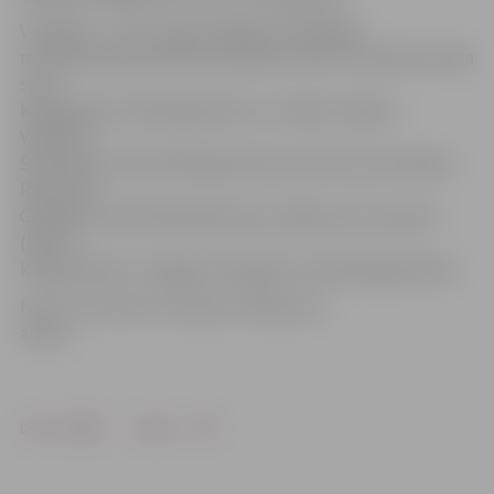
Vecākajā – U-18 – grupā Jelgavas atklātajās
meistarsacīkstēs džudo čempiona titulu izcīnīja M.Sutika
svara
kategorijā virs 90 kilogramiem, sudraba medaļu –
Vladimirs
Ščerbakovs (līdz 60 kilogramiem), bet bronzas medaļu –
Raimonds
Grigorjevs (līdz 66 kilogramiem), Maksims Kuzmenko
(līdz 73
kilogramiem) un Edgars Dukaļskis (virs 90 kilogramiem).
Foto: no treneru K.Usačeva, M.Mazures
arhīva
Drukāt
Dalīties