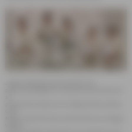
Jelgavas atklātajās meistarsacīkstēs mūsu
pilsētu pārstāvēja Bērnu un jaunatnes sporta skolas, kā
arī
pilsētas klubu džudisti, kuri trenējas pie Kima Usačeva,
Gunta
Malēja, Jekaterinas Krūzes, Marinas Mazures un Sergeja
Vasjkova.