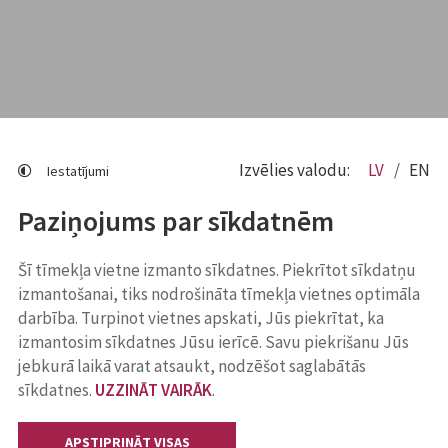
Izvēlies valodu:
LV
EN
Iestatījumi
Paziņojums par sīkdatnēm
Šī tīmekļa vietne izmanto sīkdatnes. Piekrītot sīkdatņu
izmantošanai, tiks nodrošināta tīmekļa vietnes optimāla
darbība. Turpinot vietnes apskati, Jūs piekrītat, ka
izmantosim sīkdatnes Jūsu ierīcē. Savu piekrišanu Jūs
jebkurā laikā varat atsaukt, nodzēšot saglabātās
sīkdatnes.
UZZINĀT VAIRĀK
.
APSTIPRINĀT VISAS