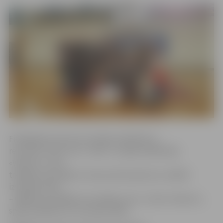
Finālspēles pirmā ceturtdaļa noslēdzās ar
rezultātu 32:16, otrā – 46:37, un tajās vadībā bija
«Valauto», taču
trešajā ceturtdaļā ar viena punkta pārsvaru vadībā
izvirzījās «NĪP»
– 69:68, bet pēdējā ceturtdaļā uzvaru izrāva «Valauto»,
spēli noslēdzot ar rezultātu 92:82.