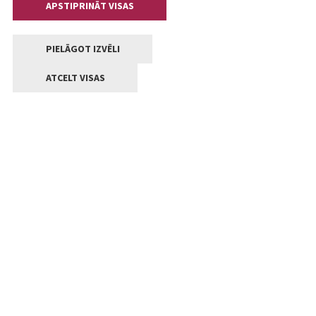
APSTIPRINĀT VISAS
PIELĀGOT IZVĒLI
ATCELT VISAS
Kontakti
Jelgavas valstpilsētas pašvaldība
Lielā iela 11, Jelgava, LV-3001
+371 63005522
pasts@jelgava.lv