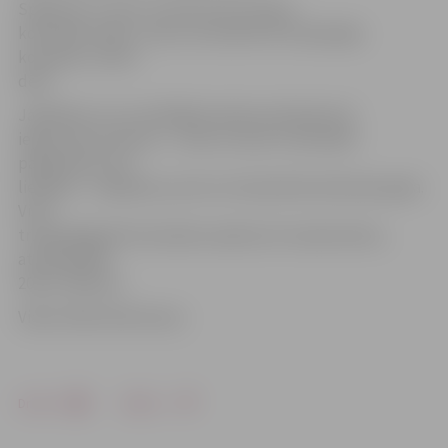
Spēlē par 3. vietu uzvaras laurus plūca
komanda «Doks», kas ar rezultātu 92:73 pārspēja
komandu «Alvila
dēli».
Jāpiebilst, ka uzvarētājkomanda savā īpašumā
ieguva divus kausus – viens no tiem ir komandā
paliekošais, bet
lielākais – ceļojošais, par kuru būs jācīnās atkal pēc gada.
Visas
trīs godalgotās komandas saņēma arī naudas balvu,
attiecīgi 300,
200 un 100 eiro.
Video: Māris Martinsons
Drukāt
Dalīties