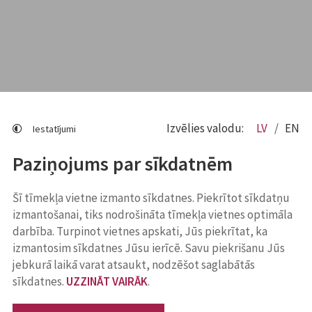
Izvēlies valodu:
LV
EN
Iestatījumi
Paziņojums par sīkdatnēm
Šī tīmekļa vietne izmanto sīkdatnes. Piekrītot sīkdatņu
izmantošanai, tiks nodrošināta tīmekļa vietnes optimāla
darbība. Turpinot vietnes apskati, Jūs piekrītat, ka
izmantosim sīkdatnes Jūsu ierīcē. Savu piekrišanu Jūs
jebkurā laikā varat atsaukt, nodzēšot saglabātās
sīkdatnes.
UZZINĀT VAIRĀK
.