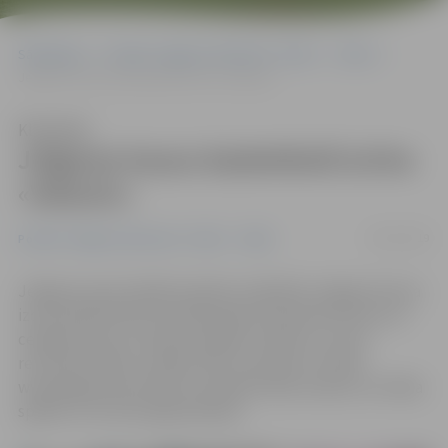
Sākumlapa
Portāla “Jelgavas Vēstnesis” arhīvs
Video
Jelgavas kausu basketbolā izcīna «Valauto»
Klausīties
Jelgavas kausu basketbolā izcīna
«Valauto»
08/12/2019
Portāla “Jelgavas Vēstnesis” arhīvs
Video
Jelgavas sporta hallē sestdien noslēdzās Jelgavas kausa
izcīņa basketbolā. Par 2019. gada čempioniem kļuva un
ceļojošo kausu izcīnīja komanda «Valauto», kas ar
rezultātu 92:82 uzvarēja «NĪP» komandu. Portāls
www.jelgavasvestnesis.lv piedāvā video atskatu no fināla
spēles un turnīra apbalvošanas.