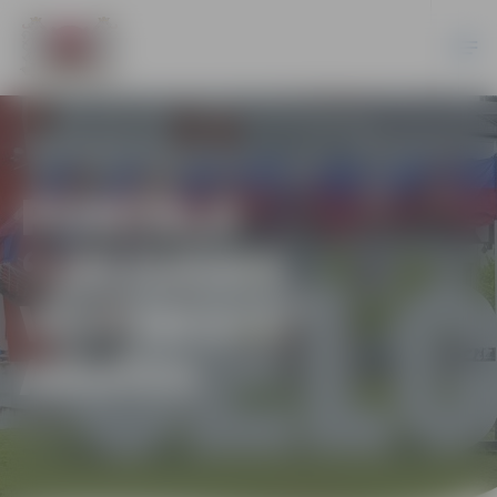
PORTĀLA
“JELGAVAS
VĒSTNESIS”
ARHĪVS