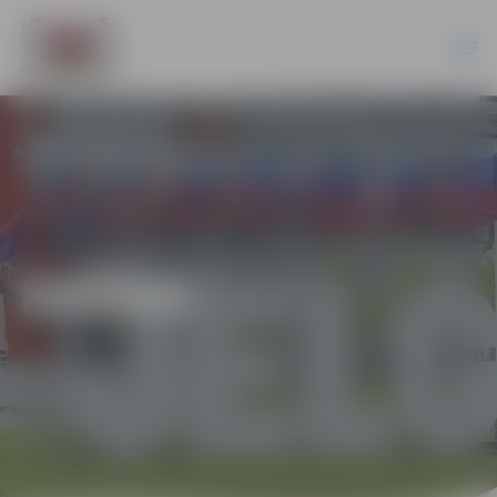
DAŽĀDI