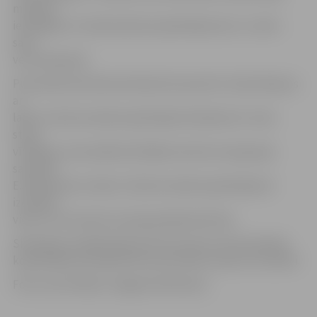
minūtes
ierindojās 12. vietā sieviešu kopvērtējumā un 2. vietā –
savā
vecuma grupā.
Pusmaratona distancē devās divi sportisti. Salvis Brasavs
ar
laiku 1:23,16 stundas kopvērtējumā ieņēma 31. vietu
starp
vīriešiem, esot piektais ātrākais savā vecuma grupā,
savukārt
E.Simanovičs ar laiku 1:15,02 stundas kopvērtējumā
izcīnīja 9.
vietu un arī savā vecuma grupā bija devītais.
Skriešanas seriālā atlikuši vēl trīs posmi, bet komandu
kopvērtējuma ieskaitē tiks ņemti piecu posmu rezultāti.
Foto: Ivars Veiliņš/«Jelgavas Vēstnesis»