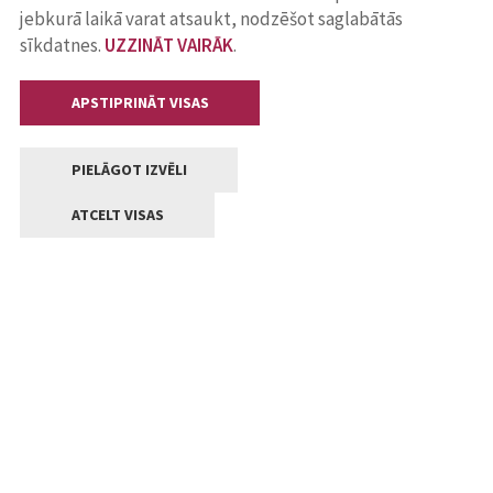
jebkurā laikā varat atsaukt, nodzēšot saglabātās
sīkdatnes.
UZZINĀT VAIRĀK
.
APSTIPRINĀT VISAS
PIELĀGOT IZVĒLI
ATCELT VISAS
Kontakti
Jelgavas valstpilsētas pašvaldība