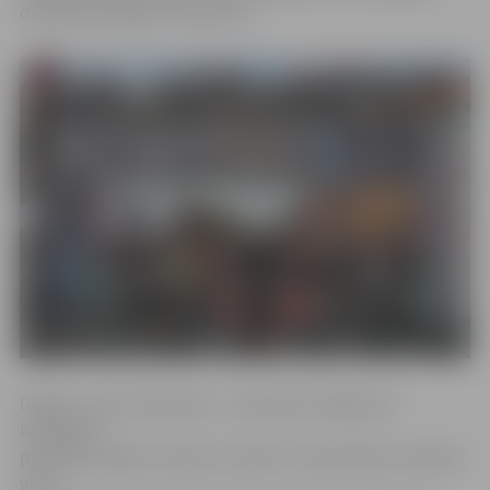
dalībnieks Edgars Simanovičs.
Īsākajā – piecu kilometru – distancē startēja trīs
komandas
pārstāvji. Endijs Titomers ar laiku 17,42 minūtes izcīnīja 9.
vietu