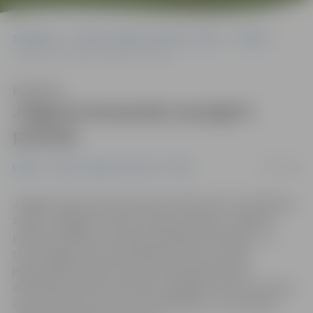
Sākumlapa
Portāla “Jelgavas Vēstnesis” arhīvs
Dažādi
Jelgavas komanda nosargā 4. pozīciju
Klausīties
Jelgavas komanda nosargā 4.
pozīciju
17/07/2018
Dažādi
Portāla “Jelgavas Vēstnesis” arhīvs
Jelgavas nakts pusmaratonā, kas bija viens no skriešanas
seriāla ««Bigbank» skrien Latvija» posmiem, Jelgavas
pilsētas skrējēju komanda startēja pilnā sastāvā – uz
starta izgāja visi astoņi dalībnieki. Viņu rezultāti
jelgavniekiem ļāva komandu kopvērtējumā pēc
aizvadītiem pieciem posmiem saglabāt ceturto pozīciju,
informē Sporta servisa centra pārstāvis un komandas