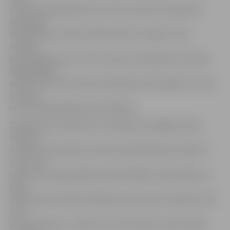
vīriešu kopvērtējumā un 8. vietu savā vecuma grupā.
Anastasija
Vidončikova ar laiku 19,59 minūtes izcīnīja 5. vietu
sieviešu
kopvērtējumā un 4. vietu savā vecuma grupā, savukārt
Daiga Dābola
ar laiku 22,15 minūtes kopvērtējumā ierindojās 15. vietā,
bet savā
vecuma grupā bija desmitā ātrākā.
10 kilometru distancē arī startēja divi skrējēji. Oskars
Stāmers
ar laiku 35,34 minūtes vīriešu kopvērtējumā izcīnīja 13.
vietu, bet
savā vecuma grupā bija sestais ātrākais. Oskars Blaus ar
laiku
38,02 minūtes bija 29. ātrākais starp visiem vīriešiem, bet
savā
vecuma grupā – devītais. Ilze Sermolīte ar laiku 44,38