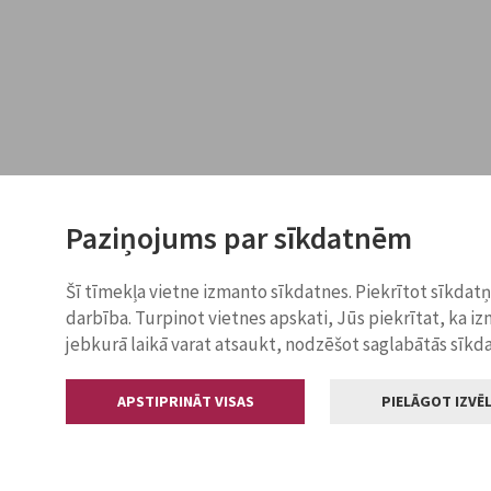
Paziņojums par sīkdatnēm
Šī tīmekļa vietne izmanto sīkdatnes. Piekrītot sīkdat
darbība. Turpinot vietnes apskati, Jūs piekrītat, ka i
jebkurā laikā varat atsaukt, nodzēšot saglabātās sīkd
APSTIPRINĀT VISAS
PIELĀGOT IZVĒL