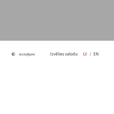
Izvēlies valodu:
LV
EN
Iestatījumi