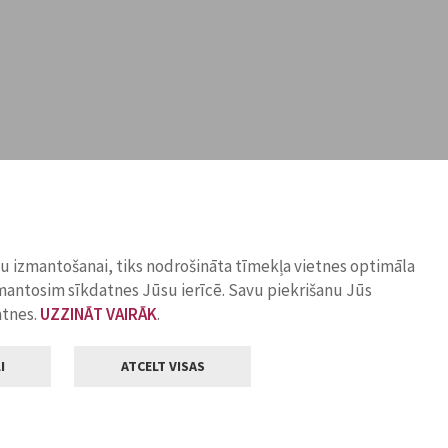
ņu izmantošanai, tiks nodrošināta tīmekļa vietnes optimāla
zmantosim sīkdatnes Jūsu ierīcē. Savu piekrišanu Jūs
atnes.
UZZINĀT VAIRĀK
.
I
ATCELT VISAS