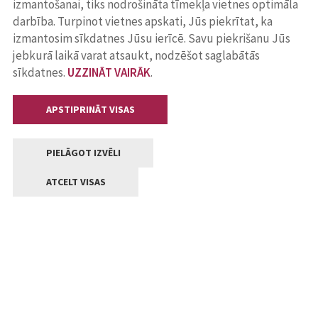
izmantošanai, tiks nodrošināta tīmekļa vietnes optimāla
darbība. Turpinot vietnes apskati, Jūs piekrītat, ka
izmantosim sīkdatnes Jūsu ierīcē. Savu piekrišanu Jūs
jebkurā laikā varat atsaukt, nodzēšot saglabātās
sīkdatnes.
UZZINĀT VAIRĀK
.
APSTIPRINĀT VISAS
PIELĀGOT IZVĒLI
ATCELT VISAS
Kontakti