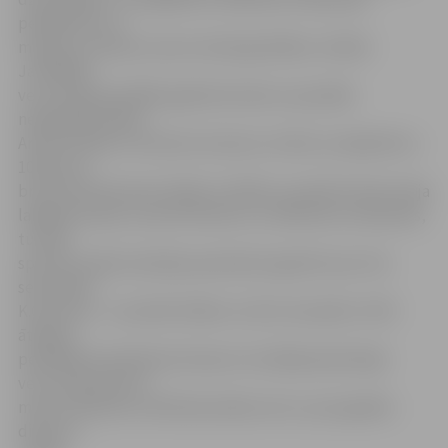
peldējumos uz
muguras, distanci veicot attiecīgi 29.48 un 1:04.20.
Jaunākajā
vecuma grupā (2002. gadā dzimušie un jaunāki)
nepārspēti palika
Arvīds Vilčaks un Kristers Gromovs. Arvīds uzvarēja 50 un
100 metru
brīvā stila distancēs (26.62 un 59.43), savukārt Kristers bija
labākais brasā, uzvarot 50 metru un 100 metru distancēs,
turklāt
sprintā tuvāko sekotāju apsteidzot gandrīz par trim
sekundēm.
K.Gromova – rezultāti 33.08 un 1:15.22. Savukārt JSPS
ātrākais
peldētājs brasā Deniss Komars triumfēja absolūtajā
vecuma grupā, 50
metrus pieveicot 29.39 sekundēs, bet uz pusi garāku
distanci –