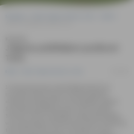
Sākumlapa
Portāla “Jelgavas Vēstnesis” arhīvs
Dažādi
Jelgavas peldētājiem panākumi Tartu
Klausīties
Jelgavas peldētājiem panākumi
Tartu
17/02/2016
Dažādi
Portāla “Jelgavas Vēstnesis” arhīvs
14. februārī Igaunijas otrajā lielākajā pilsētā Tartu
norisinājās starptautiskas sacensības peldēšanā
«Madwave challenge 2016», kurās piedalījās Jelgavas
Specializētās peldēšanas skolas (JSPS) audzēkņi.
Sacensību nolikums peldētājus iedalīja trijās dažādās
vecuma grupās gan meitenēm, gan puišiem. No Igaunijas
tika atvestas astoņas zelta, trīs sudraba un četras