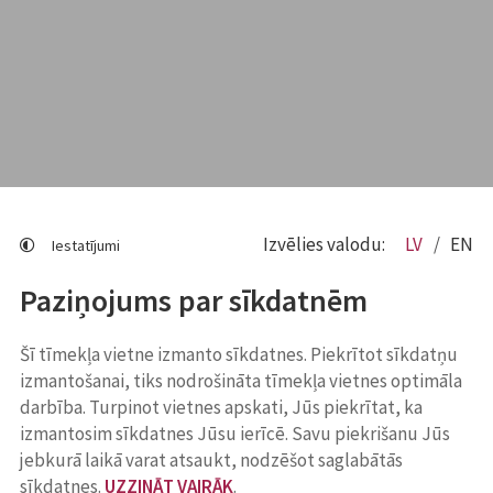
Izvēlies valodu:
LV
EN
Iestatījumi
Paziņojums par sīkdatnēm
Šī tīmekļa vietne izmanto sīkdatnes. Piekrītot sīkdatņu
izmantošanai, tiks nodrošināta tīmekļa vietnes optimāla
darbība. Turpinot vietnes apskati, Jūs piekrītat, ka
izmantosim sīkdatnes Jūsu ierīcē. Savu piekrišanu Jūs
jebkurā laikā varat atsaukt, nodzēšot saglabātās
sīkdatnes.
UZZINĀT VAIRĀK
.