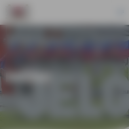
DAŽĀDI