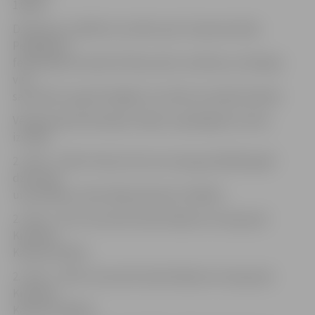
1:05.02.
D.Komara uzrādītie rezultāti, pēc Starptautiskās
Peldēšanas
federācijas ieviestās FINA punktu sistēmas, ierindojas
visu
sacensību augstvērtīgāko rezultātu pirmajā trijniekā.
Vēl Igaunijā veiksmīgi startēja un godalgotas vietas
izcīnīja:
2. vieta – 100 m brīvais stils vecuma grupā 2003. gadā
dzimušās
un jaunākas: Anete Meja Kalniete (1:06.63);
2. vieta – 50 m tauriņstils absolūtajā vecuma grupā:
Kristiāna
Kalniņa (30.43);
2. vieta – 100 m tauriņstils absolūtajā vecuma grupā:
Kristiāna
Kalniņa (1:08.01);