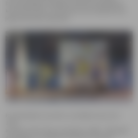
bronzas godalgas. Sekmīgi sacenšoties 16 peldēšanas
klubu konkurencē, izcīnīto pirmo vietu kopskaita ziņā
jelgavnieki palika nepārspēti.
Par divkārtējiem sacensību uzvarētājiem kļuva četri
JSPS
audzēkņi. Andris Skuja, sacenšoties ar 2000. – 2001. gadā
dzimušajiem, uzvarēja 50 un 100 metru distancēs