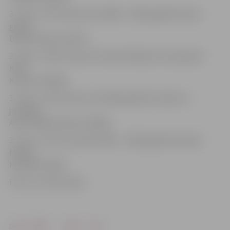
3. vieta – 50 m brīvais stils 2000. – 2001. gadā dzimušo
grupā:
Didzis Rudavs (26.37);
3. vieta – 100 m brīvais stils absolūtajā vecuma grupā:
Kirils
Kuskovs (55.86);
3. vieta – 50 m brīvais stils 2003. gadā dzimušās un
jaunākas:
Anete Meja Kalniete (30.00);
3. vieta – 50 m tauriņstils 2001. – 2002. gadā dzimušās:
Mareta
Kalnišķe (34.55).
Foto: no JSPS arhīva
Drukāt
Dalīties