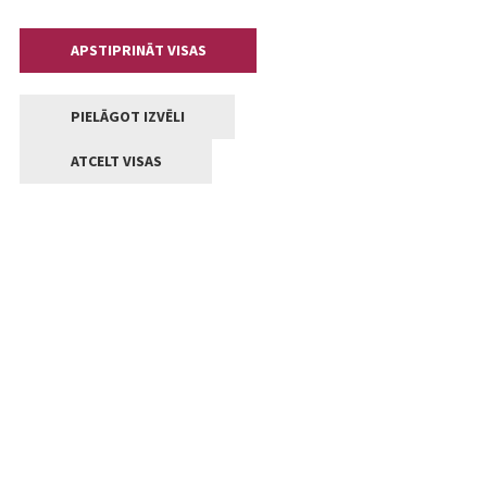
APSTIPRINĀT VISAS
PIELĀGOT IZVĒLI
ATCELT VISAS
Kontakti
Jelgavas valstpilsētas pašvaldība
Lielā iela 11, Jelgava, LV-3001
+371 63005522