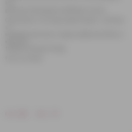
kuri
gatavosies Olimpiskajam kvalifikācijas turnīram.
Galvenā balva 1. vietu ieguvušajai komandai – visai klasei
un
skolotājam ekskursija uz Liepāju, dažādas aktivitātes un
ekskluzīva
tikšanās ar Kristapu Porziņģi.
Foto: no JV arhīva
Drukāt
Dalīties