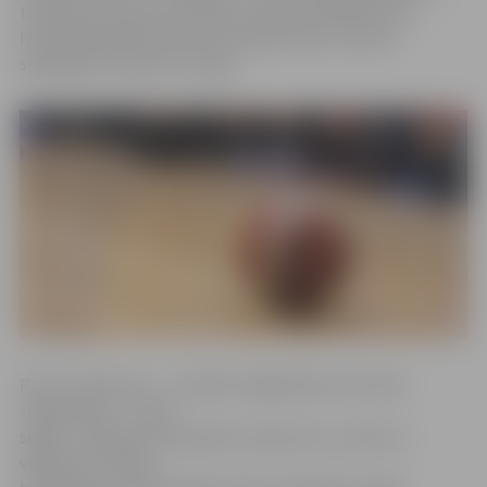
tikšanās ar šobrīd slavenāko Latvijas basketbolistu,
Nacionālās Basketbola asociācijas kluba «Knicks»
spēlētāju Kristapu Porziņģi.
Pirmo uzdevumu – izveidot mājasdarbu par tēmu
«Basketbols – mana
spēle», iekļaujot komandas nosaukumu, saukli un
vēlējumu Latvijas