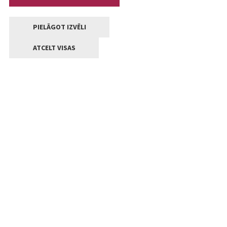
PIELĀGOT IZVĒLI
ATCELT VISAS
Kontakti
Jelgavas valstpilsētas pašvaldība
Lielā iela 11, Jelgava, LV-3001
+371 63005522
pasts@jelgava.lv