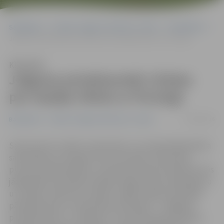
Sākumlapa
Portāla “Jelgavas Vēstnesis” arhīvs
Basketbols
Jelgavas pirmklasnieki cīnīsies par iespēju tikties ar Porziņģi
Klausīties
Jelgavas pirmklasnieki cīnīsies
par iespēju tikties ar Porziņģi
10/04/2016
Basketbols
Portāla “Jelgavas Vēstnesis” arhīvs
Sporta preču veikals «Sportland» un Latvijas Basketbola
savienība jau otro gadu rīko sacensības «Sportland
pirmie soļi basketbolā», kurās pirmo klašu skolēniem būs
jāpiedalās aizraujošās stafetēs, āķīgu prāta vingrinājumu
un radošo uzdevumu izpildē. Jelgavu šajās sacensībās
pārstāvēs divas 4. vidusskolas komandas – «Maģiskie
pirmklasnieki» un «Tīģerēni». Sacensību galvenā balva –