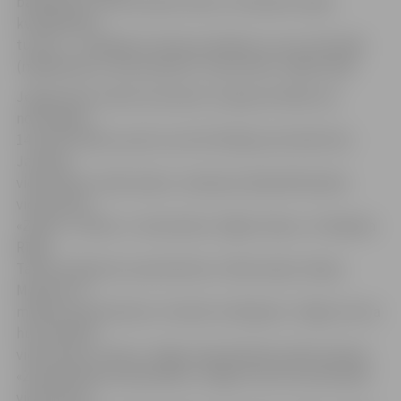
basketbola valstsvienībai ceļā uz Olimpisko spēļu
kvalifikācijas
turnīru, – izpildīja 21 skolas audzēkņi un viņu skolotāji
(mājasdarbus varēs apskatīt «Sportland» mājas lapā).
Jelgavnieki startēs sacensību otrajā pusfinālā, kas
norisināsies
14. aprīlī Saldus sporta centrā. Mūsējo pretinieki būs
Jaunpils
vidusskolas «Ašie brašie», Kandavas Kārļa Mīlenbaha
vidusskolas
«Zīļuks», Saldus 2. vidusskolas «Žiglie zibeņi», O.Kalpaka
Rīgas
Tautas daiļamatu pamatskolas «Zibenszeļļi», Berģu
Mūzikas un
mākslas pamatskolas «Oranžie no Berģiem», Rīgas Centra
humanitārās
vidusskolas «Spicie», Rīgas Ziepniekkalna sākumskolas
«Ziepniekkalna zibensbērni», Rīgas Centra humanitārās
vidusskolas