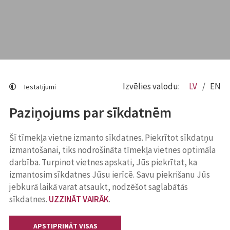
Izvēlies valodu:
LV
EN
Iestatījumi
Paziņojums par sīkdatnēm
Šī tīmekļa vietne izmanto sīkdatnes. Piekrītot sīkdatņu
izmantošanai, tiks nodrošināta tīmekļa vietnes optimāla
darbība. Turpinot vietnes apskati, Jūs piekrītat, ka
izmantosim sīkdatnes Jūsu ierīcē. Savu piekrišanu Jūs
jebkurā laikā varat atsaukt, nodzēšot saglabātās
sīkdatnes.
UZZINĀT VAIRĀK
.
APSTIPRINĀT VISAS