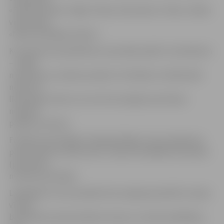
«Zibensbumba», Rīgas Teikas vidusskolas «Teika», Ādažu
vidusskolas
«Mazie zibenīgie tankeri».
Komandā, kas piedalīsies sacensībās, jābūt 12 skolēniem
– sešām
meitenēm un sešiem puišiem. Pusfināla un fināla laikā
notiks arī
līdzjutēju konkursi, kuros būs iespēja savai klases
nopelnīt
papildu punktus.
Finālā 20. aprīlī Rīgā, O.Kalpaka Rīgas Tautas daiļamatu
pamatskolā, Skrindu ielā 1, tiksies 10 labākās komandas
(pa piecām
no katra pusfināla).
Labākajām trīs komandām būs iespēja apmeklēt Latvijas
vīriešu
basketbola valstsvienības treniņu un satikt spēlētājus,