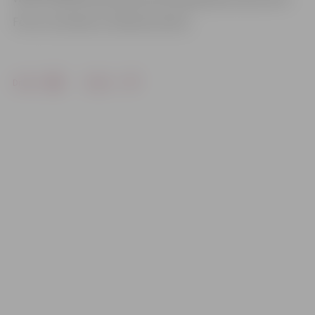
Foto: no treneres I.Smelovas arhīva
Drukāt
Dalīties