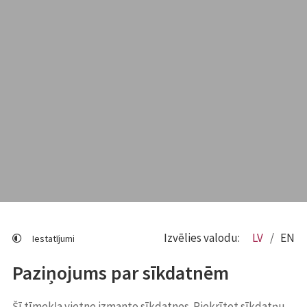
Izvēlies valodu:
LV
EN
Iestatījumi
Paziņojums par sīkdatnēm
Šī tīmekļa vietne izmanto sīkdatnes. Piekrītot sīkdatņu