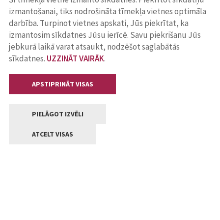
izmantošanai, tiks nodrošināta tīmekļa vietnes optimāla
darbība. Turpinot vietnes apskati, Jūs piekrītat, ka
izmantosim sīkdatnes Jūsu ierīcē. Savu piekrišanu Jūs
jebkurā laikā varat atsaukt, nodzēšot saglabātās
sīkdatnes.
UZZINĀT VAIRĀK
.
APSTIPRINĀT VISAS
PIELĀGOT IZVĒLI
ATCELT VISAS