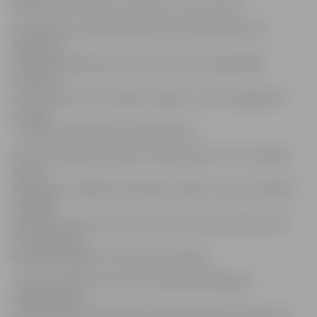
apmierināta. Paldies meitenēm,» saka trenere.
Viņa stāsta, ka vislabāk Latvijas čempionātā veicies
K.Mizūnei.
Viņa pieaugušo grupā, kur sacentās 39 vingrotājas,
izcīnīja 1.
vietu, kļūstot par Latvijas čempioni. 4. vietu šajā grupā
izcīnīja
I.Smelovas audzēkne Anna Murikova.
Grupu vingrojumos junioru konkurencē, kuros startēja
piecas
komandas, Jelgavas komanda izcīnīja 2. vietu. Komandā
startēja:
Veronika Vazne, Katerina Orlova, Amanda Zeltiņa, Alisa
Ponomarenko,
Ksenija Daņiļeviča un Alīna Jermolajeva.
Trenere piebilst, ka junioru klasē individuālajos
vingrojumos 6.
vietu izcīnīja Zlata Karpoviča 50 vingrotāju konkurencē.