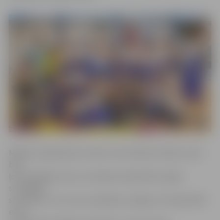
Mākslas vingrošanas trenere Irina Smelova stāsta, ka šis
bija
ļoti atbildīgs starts, jo Latvijas čempionāts ir gada
svarīgākās
sacensības. «Es ar savu audzēkņu sniegumu čempionātā
esmu