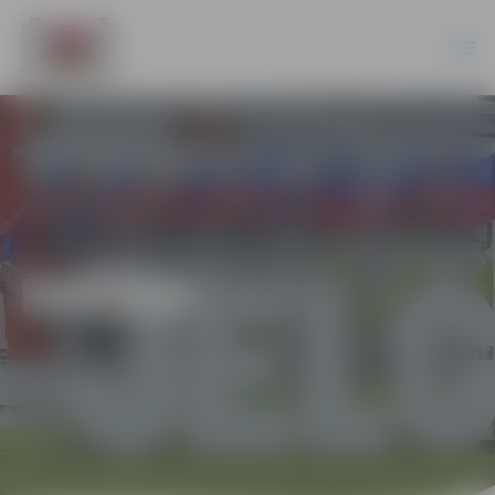
DAŽĀDI