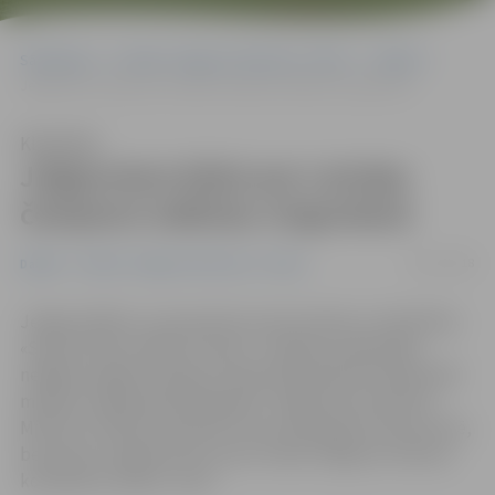
Sākumlapa
Portāla “Jelgavas Vēstnesis” arhīvs
Dažādi
Jelgavniece kļūst par Latvijas čempioni mākslas vingrošanā
Klausīties
Jelgavniece kļūst par Latvijas
čempioni mākslas vingrošanā
14/11/2018
Dažādi
Portāla “Jelgavas Vēstnesis” arhīvs
Jelgavas Bērnu un jaunatnes sporta skolas un biedrības
«Sporta klubs «Baltic Flower»» mākslas vingrotājas
nedēļas nogalē startēja Latvijas Republikas čempionātā
mākslas vingrošanā Daugavpilī. Jelgavniece Karolīna
Mizūne izcīnīja čempiones titulu pieaugušo konkurencē,
bet grupu vingrojumos junioru klasē Jelgavas meiteņu
komanda izcīnīja 2. vietu.