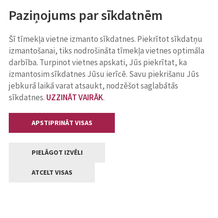
Paziņojums par sīkdatnēm
Šī tīmekļa vietne izmanto sīkdatnes. Piekrītot sīkdatņu
izmantošanai, tiks nodrošināta tīmekļa vietnes optimāla
darbība. Turpinot vietnes apskati, Jūs piekrītat, ka
izmantosim sīkdatnes Jūsu ierīcē. Savu piekrišanu Jūs
jebkurā laikā varat atsaukt, nodzēšot saglabātās
sīkdatnes.
UZZINĀT VAIRĀK
.
APSTIPRINĀT VISAS
PIELĀGOT IZVĒLI
ATCELT VISAS