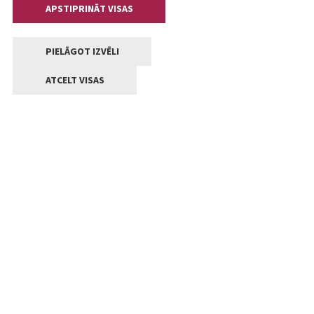
APSTIPRINĀT VISAS
PIELĀGOT IZVĒLI
ATCELT VISAS
Kontakti
Jelgavas valstpilsētas pašvaldība
Lielā iela 11, Jelgava, LV-3001
+371 63005522
pasts@jelgava.lv