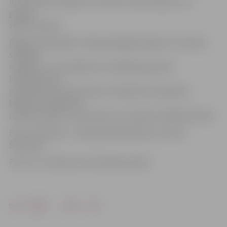
ir arī sezonas labākais rezultāts Latvijā telpās U-20
grupā,»
stāsta trenere.
Rīgas čempionātā U-20 grupā jelgavniekiem ir arī divas
sudraba
medaļas. 2. vietu 400 metru skrējienā jauniešu
konkurencē ar
rezultātu 53,23 sekundes izcīnīja BJSS audzēknis
Maksims Semjonovs,
meiteņu grupā – Dace Asme ar rezultātu 1:05,06 minūtes.
Foto: no kreisās – Anastasija Vidončikova un Anna
Ševčenko.
Foto: no JV arhīva un A.Fomenko arhīva.
Drukāt
Dalīties