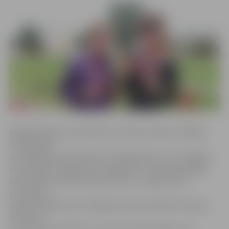
Vieglatlētikas trenere Aļona Fomenko stāsta, ka Rīgas
čempionātā
uzvarētāji tika noskaidroti 24 disciplīnās un no Jelgavas
sacensībās startēja astoņi vieglatlēti. «Anastasijai šajās
sacensībās izdevās ļoti labs starts, uzstādot savu
personīgo
rekordu 3000 metru skrējienā ar laiku 10:56,07 minūtes.
Šobrīd šis