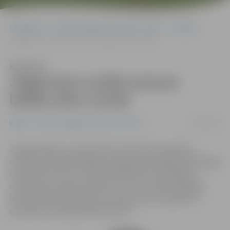
Sākumlapa
Portāla “Jelgavas Vēstnesis” arhīvs
Dažādi
Jelgavniece uzrāda sezonas labāko laiku Latvijā
Klausīties
Jelgavniece uzrāda sezonas
labāko laiku Latvijā
16/02/2018
Dažādi
Portāla “Jelgavas Vēstnesis” arhīvs
Jelgavas Bērnu un jaunatnes sporta skolas (BJSS)
audzēkņi piedalījās Rīgas čempionātā vieglatlētikā. Rīgas
čempiones titulu U-20 grupā 3000 metru skrējienā,
uzstādot personīgo rekordu, kas ir arī šobrīd labākais
laiks Latvijā telpās šajā vecuma grupā, izcīnīja BJSS
audzēkne Anastasija Vidončikova.