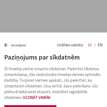
Izvēlies valodu:
LV
EN
Iestatījumi
Paziņojums par sīkdatnēm
Šī tīmekļa vietne izmanto sīkdatnes. Piekrītot sīkdatņu
izmantošanai, tiks nodrošināta tīmekļa vietnes optimāla
darbība. Turpinot vietnes apskati, Jūs piekrītat, ka
izmantosim sīkdatnes Jūsu ierīcē. Savu piekrišanu Jūs
jebkurā laikā varat atsaukt, nodzēšot saglabātās
sīkdatnes.
UZZINĀT VAIRĀK
.