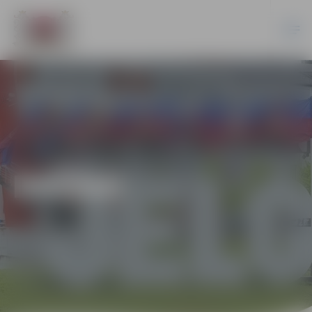
DAŽĀDI