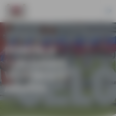
PORTĀLA
“JELGAVAS
VĒSTNESIS”
ARHĪVS