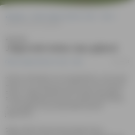
Sākumlapa
Portāla “Jelgavas Vēstnesis” arhīvs
Video
Jelgavnieki dodas Lāpu gājienā
Klausīties
Jelgavnieki dodas Lāpu gājienā
12/11/2019
Portāla “Jelgavas Vēstnesis” arhīvs
Video
Godinot neatkarības cīņu simto gadadienu un atceroties
karavīrus, kuri atdeva savu dzīvību par mūsu tēvzemes
brīvību, Jelgavā Lāčplēša dienā aizvadīts Lāpu gājiens.
Portāls www.jelgavasvestnesis.lv piedāvā video atskatu
uz Lāpu gājienu, kas pulcēja dažādu paaudžu
jelgavniekus.
Gājiens sākās Pulkveža Oskara Kalpaka ielā un