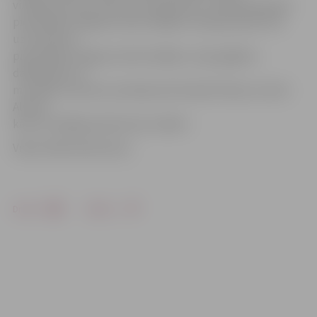
virzījās pa Lielo, Pasta un Stacijas ielu, noslēdzoties pie
pieminekļa Jelgavas atbrīvotājiem Stacijas parkā. Pēc
uzrunām pie
pieminekļa Jelgavas atbrīvotājiem, Lāpu gājiena
dalībniekus ar
muzikālu sveicienu priecēja solisti Aija Vītoliņa un Ģirts
Alsters,
kā arī uzstājās jauktais koris «Balti»
Video: Māris Martinsons
Drukāt
Dalīties