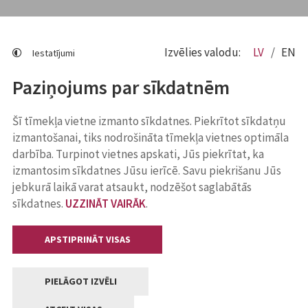
Izvēlies valodu:
LV
EN
Iestatījumi
Paziņojums par sīkdatnēm
Šī tīmekļa vietne izmanto sīkdatnes. Piekrītot sīkdatņu
izmantošanai, tiks nodrošināta tīmekļa vietnes optimāla
darbība. Turpinot vietnes apskati, Jūs piekrītat, ka
izmantosim sīkdatnes Jūsu ierīcē. Savu piekrišanu Jūs
jebkurā laikā varat atsaukt, nodzēšot saglabātās
sīkdatnes.
UZZINĀT VAIRĀK
.
APSTIPRINĀT VISAS
PIELĀGOT IZVĒLI