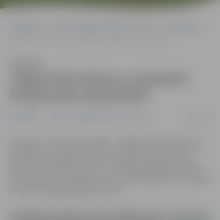
Sākumlapa
Portāla “Jelgavas Vēstnesis” arhīvs
Basketbols
Jelgavnieki dosies uz pasaules čempionātu basketbolā
Klausīties
Jelgavnieki dosies uz pasaules
čempionātu basketbolā
28/09/2016
Basketbols
Portāla “Jelgavas Vēstnesis” arhīvs
Jelgavas 4. vidusskolas 1999. – 2002. gadā dzimušo puišu
komanda 22. septembrī Cēsīs izcīnīja uzvaru Latvijas
skolu čempionātā un līdz ar to nākamajā gadā dosies uz
ISF pasaules čempionātu, kurš no 29. aprīļa līdz 7. maijam
notiks Horvātijas pilsētā Porečā.