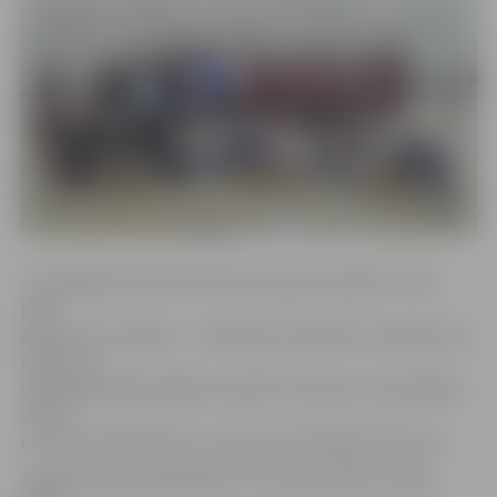
«Aizvadījām pēc kārtas divas ļoti grūtas spēles, kurās
puiši
atdeva visus spēkus – vairāki guva dažādus savainojumus.
Prieks, ka
izšķirošajā spēlē spējām savaldīt emocijas, kas palīdzēja
izcīnīt
uzvaru kopvērtējumā,» tā sporta skolotājs Uģis Ozols.
Jelgavnieki pirmajā spēlē ar rezultātu 50:39 uzvarēja