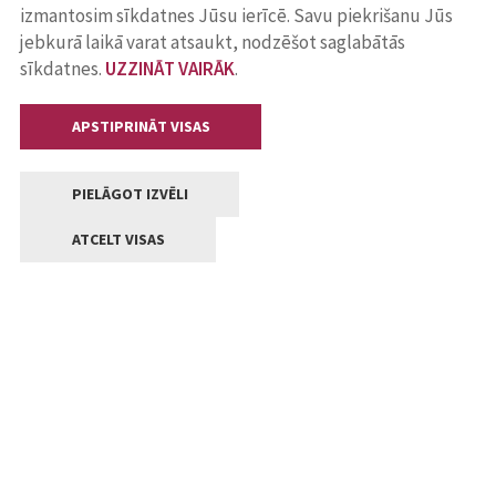
izmantosim sīkdatnes Jūsu ierīcē. Savu piekrišanu Jūs
jebkurā laikā varat atsaukt, nodzēšot saglabātās
sīkdatnes.
UZZINĀT VAIRĀK
.
APSTIPRINĀT VISAS
PIELĀGOT IZVĒLI
ATCELT VISAS
Kontakti
Jelgavas valstpilsētas pašvaldība