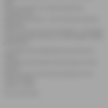
Rīgas
Valsts 3. ģimnāziju, bet otrajā mačā piedzīvoja
zaudējumu pret
Rīgas Teikas vidusskolu – 42:44. Tā kā visām komandām
bija līdzīga
bilance – viena uzvara un viens zaudējums –, tika rēķināti
savstarpējo spēļu rezultāti, kuri visveiksmīgākie izrādījās
jelgavniekiem.
Uzvarētāju sastāvā spēlēja Rinalds Valts Rivošenoks,
Roberts
Grīnbergs, Rimants Eņģelis, Rolands Opaļevs, Dzintars
Brūveris,
Maksims Husko, Bruno Zeltiņš, Niks Kļaviņš un Artis
Saušs. Komandas
treneris – U.Ozols.
Foto: no LSFF arhīva