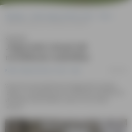
Sākumlapa
Portāla “Jelgavas Vēstnesis” arhīvs
Video
Jelgavnieki Lielupē sāk norūdīšanās nodarbības
Klausīties
Jelgavnieki Lielupē sāk
norūdīšanās nodarbības
04/09/2016
Portāla “Jelgavas Vēstnesis” arhīvs
Video
Vakar Pasta salā vairāki desmiti jelgavnieki izmantoja
iespēju, un apmeklēja pirmo norūdīšanās nodarbību. Šīs
aktivitātes notiek projekta «Sporto un esi vesels»
ietvaros.