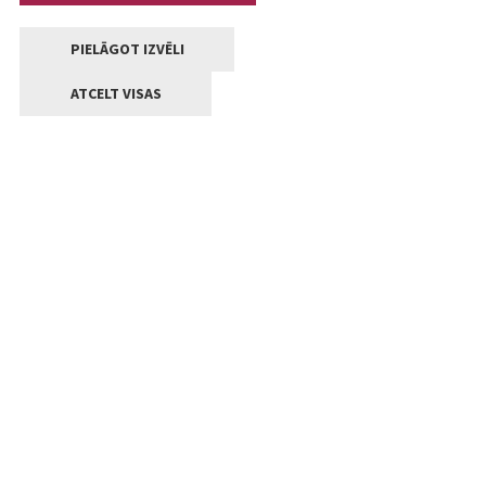
PIELĀGOT IZVĒLI
ATCELT VISAS
Kontakti
Jelgavas valstpilsētas pašvaldība
Lielā iela 11, Jelgava, LV-3001
+371 63005522
pasts@jelgava.lv