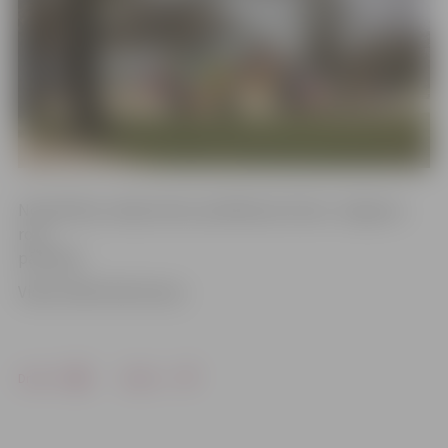
Nodarbības vadīja ūdens peldēšanas kluba «Jelgavas»
roņi
pārstāvji.
Video: Māris Martinsons
Drukāt
Dalīties