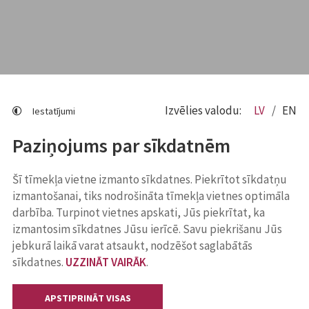
Izvēlies valodu:
LV
EN
Iestatījumi
Paziņojums par sīkdatnēm
Šī tīmekļa vietne izmanto sīkdatnes. Piekrītot sīkdatņu
izmantošanai, tiks nodrošināta tīmekļa vietnes optimāla
darbība. Turpinot vietnes apskati, Jūs piekrītat, ka
izmantosim sīkdatnes Jūsu ierīcē. Savu piekrišanu Jūs
jebkurā laikā varat atsaukt, nodzēšot saglabātās
sīkdatnes.
UZZINĀT VAIRĀK
.
APSTIPRINĀT VISAS