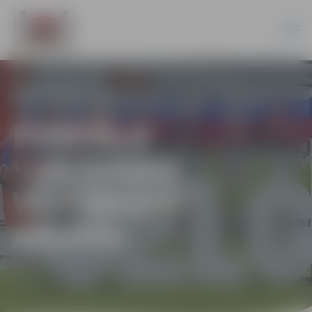
PORTĀLA
“JELGAVAS
VĒSTNESIS”
ARHĪVS