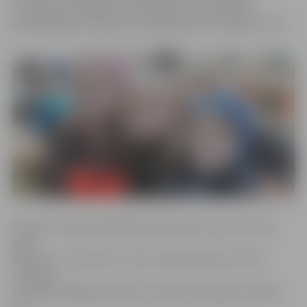
dauzīšanā, pastaigā ar koka kājām, olu ripināšanā,
piedalījās gan lieli, gan mazi jelgavnieki un pilsētas viesi.
Santas un Daiņa vecākajai meitiņai Evai nu jau ir astoņi
gadi,
Renāram – seši, Artim – pieci. Santa stāsta, ka ir lieli
Lieldienu
svinētāji, tādēļ ģimenei šis rīts sācies īpaši agri: «Renārs