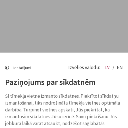
Izvēlies valodu:
LV
EN
Iestatījumi
Paziņojums par sīkdatnēm
Šī tīmekļa vietne izmanto sīkdatnes. Piekrītot sīkdatņu
izmantošanai, tiks nodrošināta tīmekļa vietnes optimāla
darbība. Turpinot vietnes apskati, Jūs piekrītat, ka
izmantosim sīkdatnes Jūsu ierīcē. Savu piekrišanu Jūs
jebkurā laikā varat atsaukt, nodzēšot saglabātās