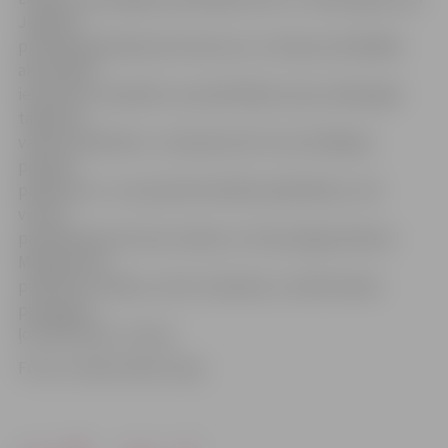
Jelgavas
pils parkā aplūkoja dzīvnieciņus un vēroja, kā dažādās
aktivitātēs
iesaistās citi pasākumu apmeklētāji, lai jau nākamgad
tajās paši
varētu piedalīties. «Cenšamies būt visos lielākajos
pilsētas
pasākumos. Ja ne paši aktivitātēs piedalāmies, tad
vismaz
paskatāmies kā veicas māsai un citiem jelgavniekiem.
Mazajam ļoti
patīk būt cilvēkos, vērot notiekošo, turklāt šodien
pastaigai ir
ļoti labs laiks,» tā viņa.
Foto un video: Raitis Supe