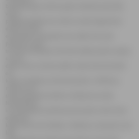
bijis paklausīgs, tad katru gadu Lieldienās zaķis čībās
viņam
paslēpj šokolādes olas. Zinām, ka zaķim tagad daudz
darba un visiem
olas sakrāsot viņš paspēt nevar, tāpēc mēs viņam
palīdzam un paši
sev oliņas nokrāsojam. Paši vakar lasījām puķītes, lapiņas
un citas
dabas veltes, lai oliņas sanāktu raibas. Mums ļoti patīk
olu
kaujas. Tās sākās, jau tikko pieceļoties,» tā Markusa
mamma, kura
stāsta, ka ģimenei Lieldienu tradīcijas nav svešas.
Neiztrūkstoša
ir arī šūpošanās, kas Markusam ļoti patīk, tomēr cīņā ar
odiem nez
kāpēc līdz šim nav līdzējusi. «Pasākums, manuprāt, ir ļoti
laba