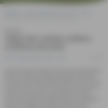
Sākumlapa
Portāla “Jelgavas Vēstnesis” arhīvs
Video
Jelgavnieki nododas Lieldienu svinēšanai pils parkā
Klausīties
Jelgavnieki nododas Lieldienu
svinēšanai pils parkā
27/03/2016
Portāla “Jelgavas Vēstnesis” arhīvs
Video
«Kopš meitiņas dzimšanas šī ir kļuvusi par mūsu ģimenes
tradīciju. Lieldienu pastaigas aktivitātēs iesaistāmies
katru gadu neatkarīgi no laikapstākļiem, kas šoreiz mūs
kā reiz ļoti lutina,» stāsta Evas, Renāra un Arta mamma
Santa. Ģimene bija viena no daudzajām, kas šodien
Lieldienas svinēja tradicionālajā Lieldienu pastaigā pils
parkā, kur dažādās aktivitātēs, piemēram, podu