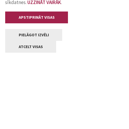
sīkdatnes.
UZZINĀT VAIRĀK
.
APSTIPRINĀT VISAS
PIELĀGOT IZVĒLI
ATCELT VISAS
Kontakti
Jelgavas valstpilsētas pašvaldība
Lielā iela 11, Jelgava, LV-3001