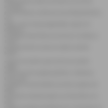
izklaide bērniem. Dēlam te ļoti patīk. Ļoti rezervēti
izturamies
pret dzīvniekiem, jo laikam jau esam kārtīgi pilsētnieki,»
viņa
smejot, «bet trušus gan paglaudījām, lai gan arī to
darījām ļoti
uzmanīgi, jo šodien Markuss pa televizoru dzirdēja, ka
trusīšu
sirsniņai ļoti kaitē uztraukums, tādēļ tos nedrīkst
biedēt.»
«Maksims ir ļoti aktīvs puika. Droši vien, ja mācētu
staigāt,
tad visur jau būtu paspējis piedalīties,» tā Maksima,
kuram ir vien
pus gadiņš, mamma Natālija. Viņa stāsta, ka gaida, kad
abiem
pievienosies vienpadsmit gadus vecā māsa Diāna, kura
pirms
Lieldienu pastaigas apmeklēja baznīcu. Kamēr gaida, abi