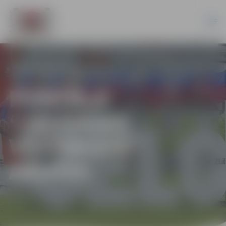
PORTĀLA
“JELGAVAS
VĒSTNESIS”
ARHĪVS