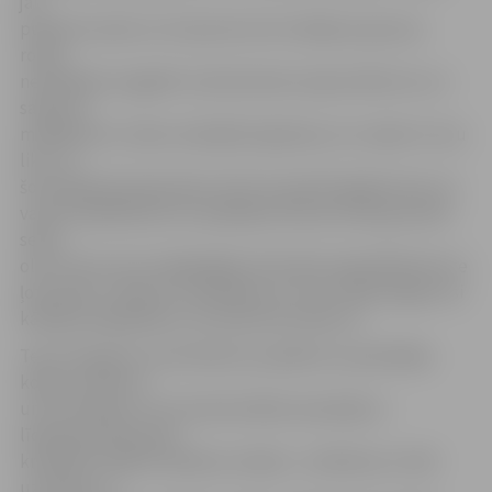
jau
pulksten sešos no rīta pie durvīm stāvēja ar groziņu
rokās,
nevarēdams sagaidīt, kad dosimies zaķa atstāto olu un
saldumu
meklējumos. Vakar sataisījām ligzdiņas, kur zaķim to visu
likt, un
šorīt ligzdiņas bija pilnas. Šorīt arī paši krāsojām olas, lai
varētu piedalīties olu ripināšanā. Katram līdzi groziņā ir
sešas
olas. Pirmo reizi izmēģinājām tās krāsot karijā. Bērniem te
ļoti patīk, it īpaši olu ripināšana un truši. Sākumā gan visi
kārtīgi izšūpojāmies, lai vasarā odi nekostu.»
Teju trīs gadus vecais Markuss pasākumu apmeklēja
kopā ar mammu
un vecmāmiņu. Arī viņš aktivitātēs iesaistījās ar
līdzpaņemtām paša
krāsotām raibām Lieldienu oliņām. «Ja Markuss ir labi
uzvedies un