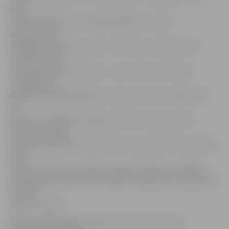
kārta.
Puiši arī ilgāku laiku nebija spēlējuši, un šajā
pārtraukumā
mācījāmies daudz ko jaunu, bet laukumā neizdevās
izpildīt ne pusi
no tā. Bija daudz piezīmju – ja nevaram pretiniekus
nosegt groza
apakšā un palaižam garām, nekas cits vairs neatliek, kā
sist
piezīmi. Pirmajā puslaikā pretinieki izmeta 21 soda
metienu! Otrajā
puslaikā pielikām aizsardzībā, un viņiem bija tikai septiņi
soda
metieni. Tas arī mums ļāva uzvarēt šo spēli,» portālam
www.jelgavasestnesis.lv norādīja «Jelgava/LLU» galvenais
treneris
Gatis Justovičs.
Nākamā spēle jelgavniekiem būs izbraukumā 21.