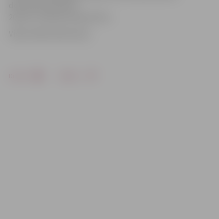
decembrī pulksten
20 pret «Valmiera Glass/ViA 2».
Video: Māris Martinsons
Drukāt
Dalīties