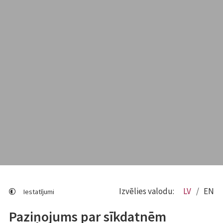
Izvēlies valodu:
LV
EN
Iestatījumi
Paziņojums par sīkdatnēm