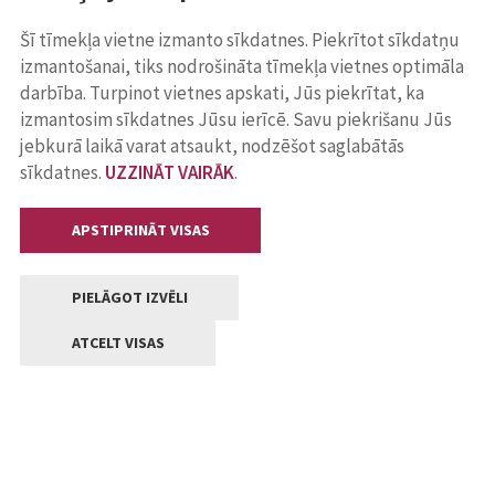
Šī tīmekļa vietne izmanto sīkdatnes. Piekrītot sīkdatņu
izmantošanai, tiks nodrošināta tīmekļa vietnes optimāla
darbība. Turpinot vietnes apskati, Jūs piekrītat, ka
izmantosim sīkdatnes Jūsu ierīcē. Savu piekrišanu Jūs
jebkurā laikā varat atsaukt, nodzēšot saglabātās
sīkdatnes.
UZZINĀT VAIRĀK
.
APSTIPRINĀT VISAS
PIELĀGOT IZVĒLI
ATCELT VISAS