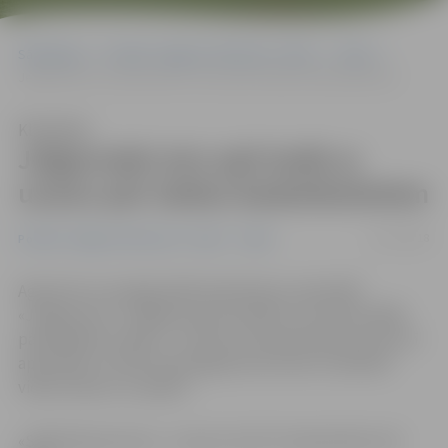
Sākumlapa
Portāla “Jelgavas Vēstnesis” arhīvs
Video
Jelgavnieki otro apli iesāk ar uzvaru pār Saldus basketbolistiem
Klausīties
Jelgavnieki otro apli iesāk ar
uzvaru pār Saldus basketbolistiem
15/12/2018
Portāla “Jelgavas Vēstnesis” arhīvs
Video
Agresīvā un spraigā spēlē piektdienas vakarā BK
«Jelgava/LLU» Jelgavas sporta hallē ar rezultātu 96:85
pārspēja BK «Saldus». Tā mūsu komandai bija pirmā otrā
apļa spēle. Portāls www.jelgavasvestnesis.lv piedāvā
video atskatu no spēles.
«Spēle bija nervoza – var just, ka šī ir čempionāta otrā