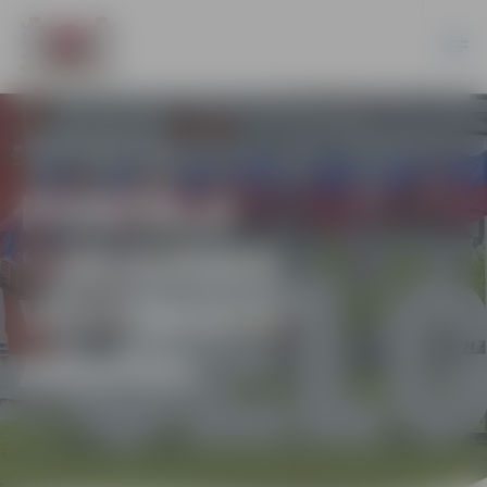
PORTĀLA
“JELGAVAS
VĒSTNESIS”
ARHĪVS