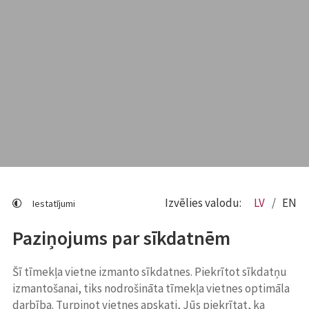
Izvēlies valodu:
LV
EN
Iestatījumi
Paziņojums par sīkdatnēm
Šī tīmekļa vietne izmanto sīkdatnes. Piekrītot sīkdatņu
izmantošanai, tiks nodrošināta tīmekļa vietnes optimāla
darbība. Turpinot vietnes apskati, Jūs piekrītat, ka