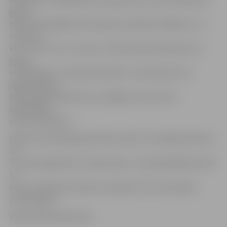
glāzes.
Koncertā piedalās tautas deju ansambļi «Diždancis» un
«Ritums»,
kori «Tik un tā» un «Ozols», Ā.Alunāna teātra aktieri un
grupa
«Pilnmēness». Interesantā veidā – kā Lielupes tilti –
jelgavniekiem
bija iespēja iepazīties ar svarīgiem mūsu valsts
dibināšanas
vēstures faktiem.
Vakara kulminācija bija svētku salūts, kas sākās pulksten
20.
Tas tika organizēts no Pasta salas, un apmeklētāji aicināti
to
vērot no Čakstes bulvāra, Lielupes tilta vai Lielupes
promenādes.
Video: Māris Martinsons