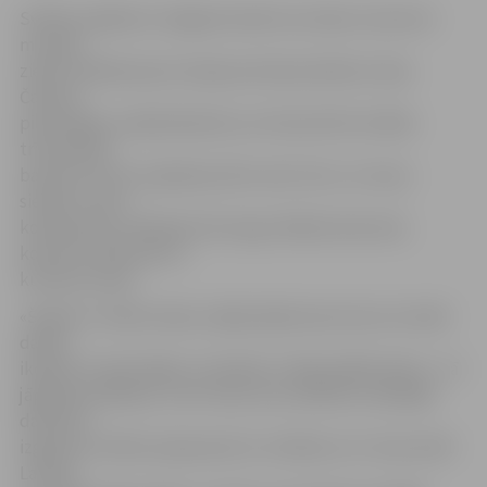
Svētku pasākumi Jelgavā notiek visu dienu: koncerts
muzejā,
ziedu nolikšana pie Latvijas pirmā prezidenta Jāņa
Čakstes
pieminekļa, radošā darbnīca un fotostūrītis Svētās
trīsvienības
baznīcas tornī, projekcija «Bur man’ buri» uz torņa
sienām, sveču
kompozīciju veidošana Hercoga Jēkaba laukumā,
koncerts laukumā un
kultūras namā.
«Šodien ir svētku diena, tāpēc jādara kaut kas cits nekā
darām
ikdienā. It īpaši tāpēc, ka šodien ir tāda pelēka diena – tā
jāpadara krāsaina,» teic Iveta, kura nolēmusi radošajā
darbnīcā
izgatavot svētku piespraudi un rotāties ar to. Viņa novēl
Latvijai