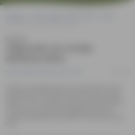
Sākumlapa
Portāla “Jelgavas Vēstnesis” arhīvs
Video
Jelgavnieki svin Latvijas dzimšanas dienu
Klausīties
Jelgavnieki svin Latvijas
dzimšanas dienu
19/11/2016
Portāla “Jelgavas Vēstnesis” arhīvs
Video
«Novēlu Latvijai gaišu nākotni! Lai drūmā vēsture vairs
neatkārtojas un lai Latvijā ir cilvēki, kas veido to gaišo
nākotni!» mūsu valstij 98. dzimšanas dienā vēl Armands
un Madara, kurus portāls www.jelgavasvestnesis.lv
sastapa radošajā darbnīcā Svētās Trīsvienības baznīcas
tornī.