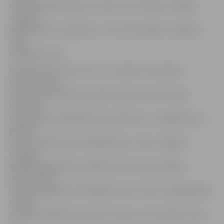
nezaudēt māju sajūtu, jo nekur nav tik labi, kā mājās.
«Latvija ir
labākā vieta uz pasaules, un lai tā arī paliek,» piebalso
viņas
pavadonis Arnis.
Projekcija «Bur man’ buri» uz Svētās Trīsvienības
baznīcas torņa
sienas, kas tiek demonstrēta ik pēc desmit minūšu
intervāla,
šovakar būs apskatāma līdz pulksten 21. Jelgavnieki un
pilsētas
viesi, to vērojot jau nodēvējuši par «Staro Jelgava».
Līdzīgas
sajūtas jelgavniekus pārņēma arī Hercoga Jēkaba
laukumā, kur
izveidotas gandrīz 50 dažādas sveču zīmes. Lielākajā daļā
no tām
atveidota kāda latvju rakstu zīme vai cits simbols. Viens