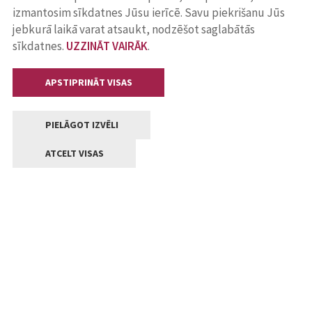
izmantosim sīkdatnes Jūsu ierīcē. Savu piekrišanu Jūs
jebkurā laikā varat atsaukt, nodzēšot saglabātās
sīkdatnes.
UZZINĀT VAIRĀK
.
APSTIPRINĀT VISAS
PIELĀGOT IZVĒLI
ATCELT VISAS
Kontakti