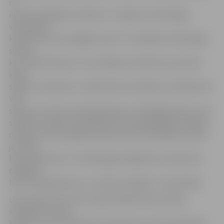
no
interesantākajiem darbiem ir Jelgavas Tehnoloģiju
vidusskolas
kolektīvam, kas piegājis radoši. «Izveidojām tehnoloģiju
sintēzi,
kas rada 3D ilūziju, kura atklājas vienā fokusa punktā,»
ideju
skaidro robotikas un mājturības skolotājs Ivars Bahmanis.
Viņš
stāsta, ka zīmes izveide bijis ilgs un atbildīgs darbs, kurā
skolēni ar prieku iesaistījušies. Viņi projektējuši vairākas
detaļas, bet tās izgatavot gan nācies skolotājam Ivaram,
jo viņam
bijis vairāk laika. «Arī nākamgad mēģināsim izdomāt ko
oriģinālu,
bet kulminācija būs uz Latvijas simtgadi,» tā skolotājs.
Līdz pulksten 21.15 Hercoga Jēkaba laukumā bija
iespējams baudīt
koncertu un sasildīties pie ugunskura vai silta dzēriena