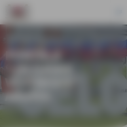
PORTĀLA
“JELGAVAS
VĒSTNESIS”
ARHĪVS