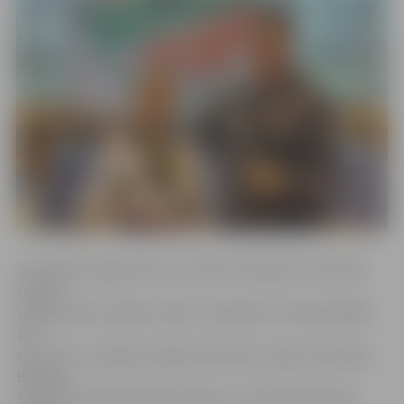
Sacensību organizators un kluba «Olimpiks» tekvondo
treneris
Vitālijs Lepins-Žagars stāsta, ka šogad turnīrā piedalījās
150
sportisti no Jelgavas, Rīgas, Rēzeknes, Ogres, Mārupes,
Bauskas,
Salaspils, Minskas (Baltkrievija) un Tallinas (Igaunija).