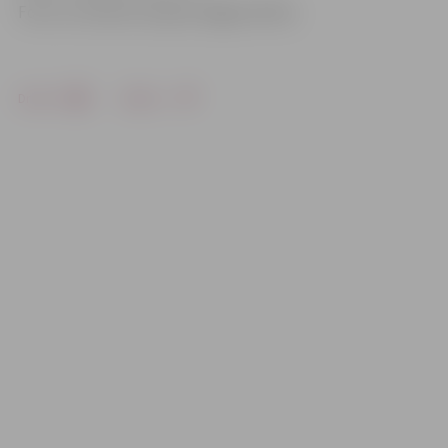
Foto: no trenera V.Lepina-Žagara arhīva
Drukāt
Dalīties