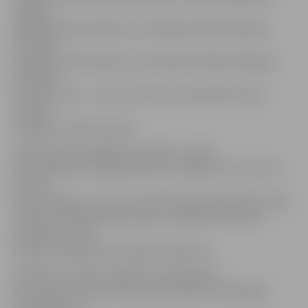
Jelgavu
pārstāvēja 12 jaunieši, kuri trenējas klubā «Olimpiks».
«Pavisam
kopā bija 14 komandas, un komandu ieskaitē Jelgavas
komanda
izcīnīja 4. vietu – līdz 3. vietai mums pietrūka vienas
sudraba
medaļas,» stāsta treneris.
Individuāli visaugstāko rezultātu, izcīnot
zelta medaļu, no jelgavniekiem uzrādīja Arturs Polis un
Ruslans
Lepins-Žagars. 2. vietu turnīrā izcīnīja Sanija Švāne, Sofja
Tarasova, Andžela Mamrovska un Romāns Fedoruks.
Savukārt 3. vieta –
Emīlam Gaidlazdam un Nikam Zilbertam.
«Domāju, ka mani audzēkņi nostartēja ļoti
labi, ja ņem vērā, ka mēs jau gatavojamies 2020. gada
sacensībām un