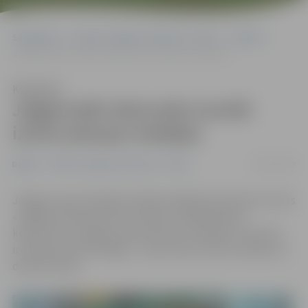
Sākumlapa
Portāla “Jelgavas Vēstnesis” arhīvs
Dažādi
Jelgavnieki tekvondo turnīrā izcīna astoņas medaļas
Klausīties
Jelgavnieki tekvondo turnīrā
izcīna astoņas medaļas
06/11/2019
Dažādi
Portāla “Jelgavas Vēstnesis” arhīvs
Jelgavas sporta hallē aizvadīts atklātais tekvondo turnīrs
«Jelgavas tekvondo kauss 2019». 150 dalībnieku
konkurencē Jelgavas sporta kluba «Olimpiks» sportisti
izcīnīja astoņas medaļas – divas zelta, četras sudraba un
divas bronzas.