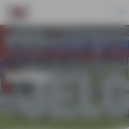
DAŽĀDI