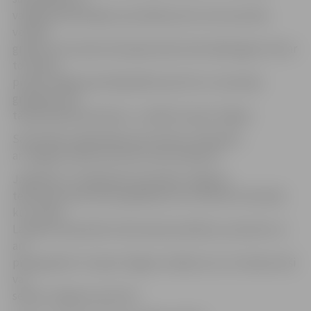
vairāki jaunieši šajās sacensībās pirmo reizi sacentās
vecākā
grupā, kurā viņiem būs jāsacenšas tikai nākamgad. Līdz ar
to viņiem
pretim stājās pieredzējušāki sportisti un cīņas bija
grūtākas, bet
tā bija lieliska pieredze,» norāda V.Lepins-Žagars.
Sacensības organizēja sporta klubs «Olimpiks»
ar Jelgavas Sporta servisa centra atbalstu.
Jāpiebilst, ka nākamās sacensības Jelgavas
tekvondo sportistiem gaidāmas 16. novembrī Ventspilī,
kur notiks
Latvijas čempionāts tekvondo jauniešiem, junioriem un
arī
pieaugušiem. V.Lepins-Žagars norāda, ka uz to dosies seši
vai
septiņi Jelgavas sportisti.