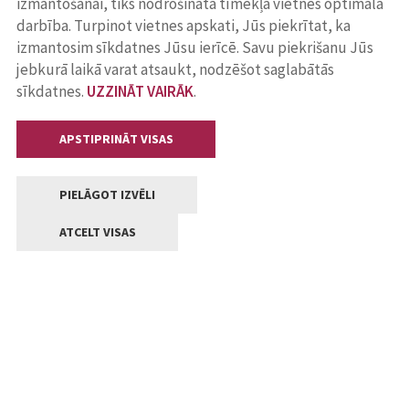
izmantošanai, tiks nodrošināta tīmekļa vietnes optimāla
darbība. Turpinot vietnes apskati, Jūs piekrītat, ka
izmantosim sīkdatnes Jūsu ierīcē. Savu piekrišanu Jūs
jebkurā laikā varat atsaukt, nodzēšot saglabātās
sīkdatnes.
UZZINĀT VAIRĀK
.
APSTIPRINĀT VISAS
PIELĀGOT IZVĒLI
ATCELT VISAS
Kontakti