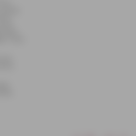
Emīls
 savukārt
rnīra
turnīrā
s, Ogres,
as –, kā arī
kvondo
 centra
dāvā
elā 6a.