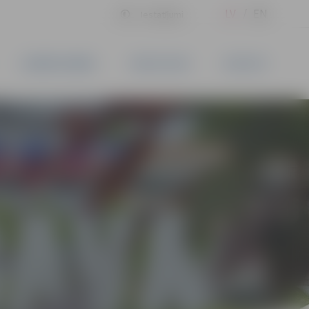
LV
EN
Iestatījumi
UZŅĒMĒJDARBĪBA
PAKALPOJUMI
KONTAKTI