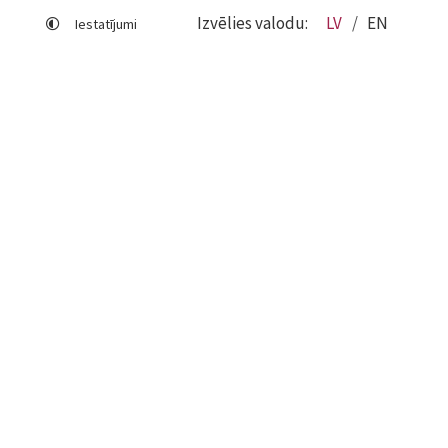
Izvēlies valodu:
LV
EN
Iestatījumi
Lapas karte
Viegli lasīt
Sociālo mediju lietošana
Sīkdatņu izmantošana