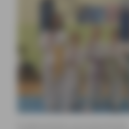
No Jelgavas sportistiem 1. vietu turnīrā izcīnīja Sofija