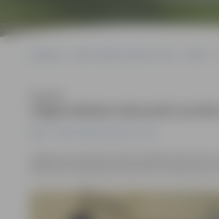
Sākumlapa
Portāla “Jelgavas Vēstnesis” arhīvs
Dažādi
Klausīties
Jelgavniekiem tekvondo turnīrā
Dažādi
Portāla “Jelgavas Vēstnesis” arhīvs
Jelgavas sporta hallē aizvadīts atklātais tekvondo tu
konkurencē Jelgavas jaunie sportisti izcīnīja astoņas m