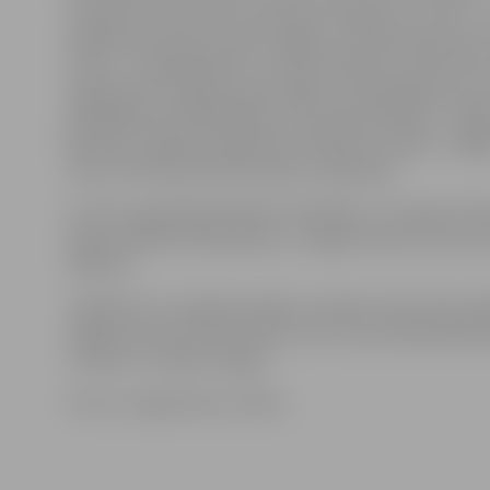
Tarasova, Arturs Polis un Romans Fedoruks, 2. vietu – 
Gaidlazda, Ruslans Lepins-Žagars un Milana Galcvarte,
3.vieta – Sanijai Švānei un Janai Feofanovai, informē tu
organizators Vitālijs Lepins-Žagars. Viņš papildina, ka 
piedalījās ap 150 dalībnieku no Latvijas klubiem – Rīga
Bauskas, Salaspils, Rēzeknes, Mārupes, Saldus, Jelgav
viesi no Krievijas, Baltkrievijas un Igaunijas.
Turnīru organizēja biedrība «Olimpiks» ar Latvijas Te
kaujas mākslas federācijas un Jelgavas Sporta servisa
atbalstu.
Jāpiebilst, ka Jelgavā iespēju trenēties tekvondo pie
Jelgavas Cīņas sporta veidu centrs, kas atrodas Raiņa i
Treneris ir V.Lepins-Žagars.
Foto: no organizatoru arhīva