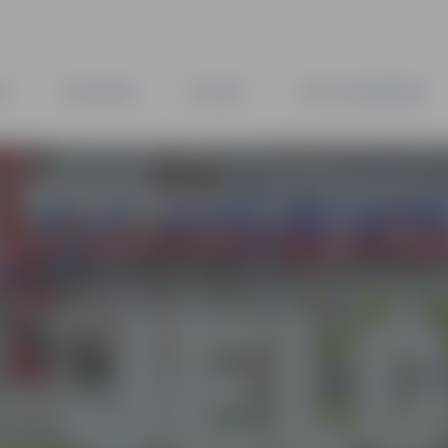
TA
PAŠVALDĪBA
IESTĀDES
KAPITĀLSABIEDRĪBAS