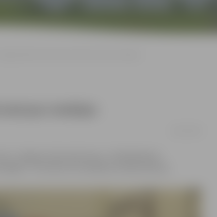
Jelgavniekiem tekvondo turnīrā astoņas medaļas
 astoņas medaļas
08/11/2018
rnīrs «Jelgavas tekvondo kauss». 150 dalībnieku
edaļas – trīs zelta, trīs sudraba un divas bronzas.