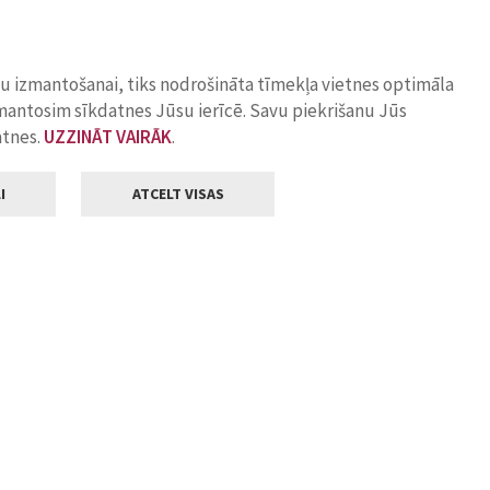
ņu izmantošanai, tiks nodrošināta tīmekļa vietnes optimāla
zmantosim sīkdatnes Jūsu ierīcē. Savu piekrišanu Jūs
atnes.
UZZINĀT VAIRĀK
.
I
ATCELT VISAS
Klientu apkalpošana
ilsētas pašvaldība
Darba laiks
, Jelgava, LV-3001
Pirmdienās
8.00 - 18.00
Otrdienās
8.00 - 17.00
22
Trešdienās
8.00 - 17.00