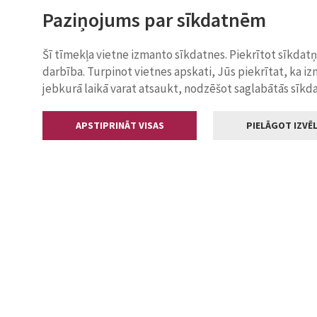
Paziņojums par sīkdatnēm
Šī tīmekļa vietne izmanto sīkdatnes. Piekrītot sīkdat
darbība. Turpinot vietnes apskati, Jūs piekrītat, ka i
jebkurā laikā varat atsaukt, nodzēšot saglabātās sīkd
APSTIPRINĀT VISAS
PIELĀGOT IZVĒL
Kontakti
Jelgavas valstp
Lielā iela 11
+371 630055