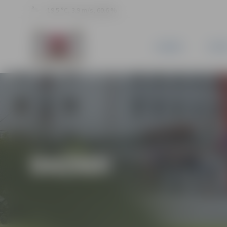
19.5 °C, 3.9 m/s, 60.6 %
JAUNUMI
PILSĒ
DAŽĀDI