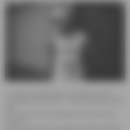
«Jau ieraksta tapšanā zināju, ka to gribēšu veltīt sev
vistuvākajam sporta veidam – hokejam. Bija skaidra vīzija,
kādu
vēlos redzēt dziesmas videoklipu, kā arī pati dziesma
varētu tīri
labi izklausīsies arēnā. Tas organiski izvērtās par lielisku