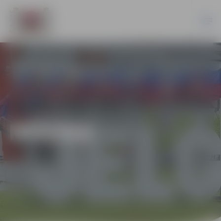
MŪZIKA