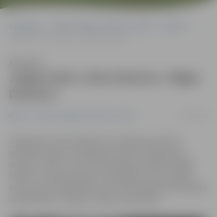
Sākumlapa
Portāla “Jelgavas Vēstnesis” arhīvs
Mūzika
Jelgavnieks velta dziesmu «Rīgas Dinamo»
Klausīties
Jelgavnieks velta dziesmu «Rīgas
Dinamo»
16/10/2016
Mūzika
Portāla “Jelgavas Vēstnesis” arhīvs
Jelgavnieks Jānis Šmēdiņš, kurš hiphopa mūzikas
aprindās zināms ar pseidonīmu Fakts ir radījis jaunu
dziesmu «Sirds», kura veltīta hokeja komandai «Rīgas
Dinamo». Dziesmai tapis arī videoklips, kura scenārija
autors ir pats mākslinieks, bet tā tehniskajā producēšanā
piedalījušies Ivo Buģis un Mārcis Krasovskis.