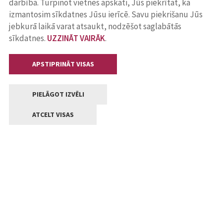
darbība. Turpinot vietnes apskati, Jūs piekrītat, ka
izmantosim sīkdatnes Jūsu ierīcē. Savu piekrišanu Jūs
jebkurā laikā varat atsaukt, nodzēšot saglabātās
sīkdatnes.
UZZINĀT VAIRĀK
.
APSTIPRINĀT VISAS
PIELĀGOT IZVĒLI
ATCELT VISAS
Kontakti