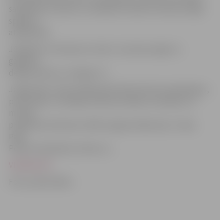
sadarbību ar klubu un veltījumu kluba 9. sezonas mājas
spēlēm,»
atklāj Fakts.
Jāpiebilst, ka dziesma «Sirds» ir pirmais singls no
gaidāmā
debijas albumu «Vainīgs Tu».
Jelgavnieks Jānis Šmēdiņš jeb Fakts līdz šim sadarbojies,
producējis un miksējis dziesmas tādiem mūziķiem un
mūziķu
projektiem kā Gacho, MESA, Agnese Rakovska, Triana
Park,
Pēteris Upelnieks, Dvīnes u.c.
VIDEOKLIPS
Foto: publicitātes