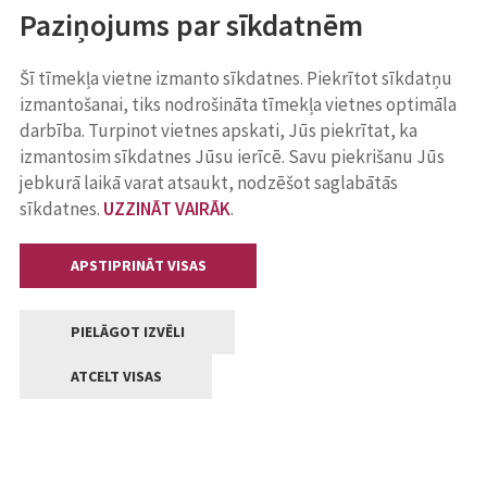
Paziņojums par sīkdatnēm
Šī tīmekļa vietne izmanto sīkdatnes. Piekrītot sīkdatņu
izmantošanai, tiks nodrošināta tīmekļa vietnes optimāla
darbība. Turpinot vietnes apskati, Jūs piekrītat, ka
izmantosim sīkdatnes Jūsu ierīcē. Savu piekrišanu Jūs
jebkurā laikā varat atsaukt, nodzēšot saglabātās
sīkdatnes.
UZZINĀT VAIRĀK
.
APSTIPRINĀT VISAS
PIELĀGOT IZVĒLI
ATCELT VISAS