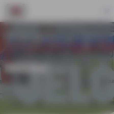
MŪZIKA