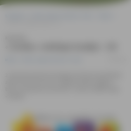
Sākumlapa
Portāla “Jelgavas Vēstnesis” arhīvs
Mūzika
«Jundas» vokālajai studijai – 25!
Klausīties
«Jundas» vokālajai studijai – 25!
24/02/2016
Mūzika
Portāla “Jelgavas Vēstnesis” arhīvs
27. februārī pulksten 18 Jelgavas kultūras nama Mazajā
zālē ar koncertu savu 25. Jubileju atzīmēs Jelgavas
bērnu un jauniešu centra (BJC) «Junda» vokālā studija
«Smaids».