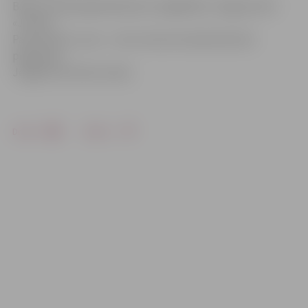
Biļetes iepriekšpārdošanā var iegādāties Jelgavas BJC
«Junda»
Pasta ielā 32, cena – 2 eiro. Koncerta dienā tās būs
pieejamas
Jelgavas Kultūras namā.
Drukāt
Dalīties