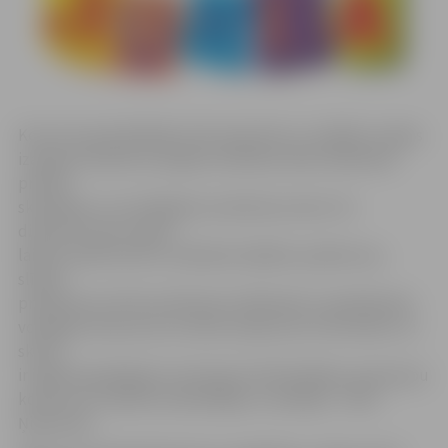
Koncerta apmeklētāji varēs iepazīties ar vokālās studijas
izaugsmi kolektīva 25 gadu darbības laikā. Dalībnieki
priecēs
skatītājus ar muzikālajiem priekšnesumiem. Šo
divdesmit piecu gadu
laikā ir piedzīvotas uzstāšanās dažādos pasākumos,
slīpēti
priekšnesumi līdz perfekcijai. Dalībnieki ir piedalījušies
vokālajos konkursos ne tikai Latvijā, bet arī ārzemēs, tai
skaitā
ir iegūtas godalgotas vietas gan individuālajos, gan grupu
konkursos. Kolektīva dibinātāja un vadītāja – Viola
Ņinkovska.