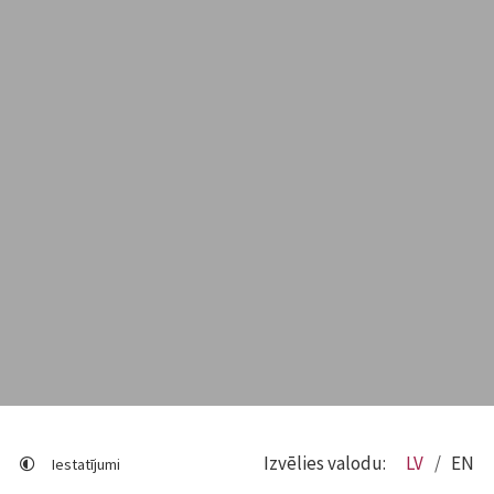
Izvēlies valodu:
LV
EN
Iestatījumi