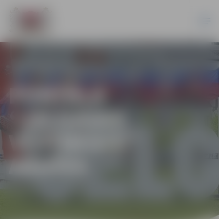
PORTĀLA
“JELGAVAS
VĒSTNESIS”
ARHĪVS