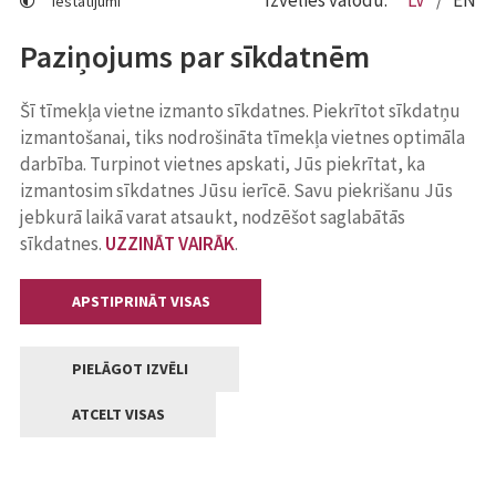
Izvēlies valodu:
LV
EN
Iestatījumi
Paziņojums par sīkdatnēm
Šī tīmekļa vietne izmanto sīkdatnes. Piekrītot sīkdatņu
izmantošanai, tiks nodrošināta tīmekļa vietnes optimāla
darbība. Turpinot vietnes apskati, Jūs piekrītat, ka
izmantosim sīkdatnes Jūsu ierīcē. Savu piekrišanu Jūs
jebkurā laikā varat atsaukt, nodzēšot saglabātās
sīkdatnes.
UZZINĀT VAIRĀK
.
APSTIPRINĀT VISAS
PIELĀGOT IZVĒLI
ATCELT VISAS