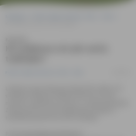
Sākumlapa
Portāla “Jelgavas Vēstnesis” arhīvs
Video
Kā Lieldienas svin pēc senču tradīcijām?
Klausīties
Kā Lieldienas svin pēc senču
tradīcijām?
15/04/2017
Portāla “Jelgavas Vēstnesis” arhīvs
Video
Lieldienas ir gan kristīgi, gan laicīgi svētki, tāpēc arī to
svinēšanas tradīcijas ir savijušās. «Bet tas cits citam
netraucē, un galvenais, lai ir jautri,» uzskata pasniedzēja
Zanda Kursīte, kura nereti jelgavniekus lekcijās un
nodarbībās iepazīstina ar senču tradīcijām.
Portāls
www.jelgavasvestnesis.lv