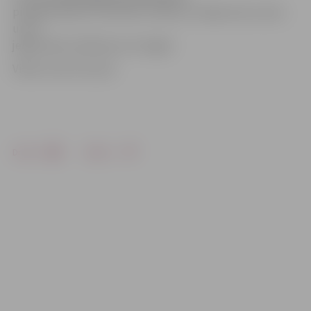
piedāvā ieskatu, kā tad šos svētkus svinēja mūsu senči,
un kā
jelgavnieki Lieldienas svin tagad.
Video: Austris Auziņš
Drukāt
Dalīties