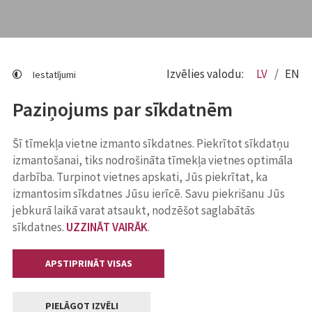
Izvēlies valodu:
LV
EN
Iestatījumi
Paziņojums par sīkdatnēm
Šī tīmekļa vietne izmanto sīkdatnes. Piekrītot sīkdatņu
izmantošanai, tiks nodrošināta tīmekļa vietnes optimāla
darbība. Turpinot vietnes apskati, Jūs piekrītat, ka
izmantosim sīkdatnes Jūsu ierīcē. Savu piekrišanu Jūs
jebkurā laikā varat atsaukt, nodzēšot saglabātās
sīkdatnes.
UZZINĀT VAIRĀK
.
APSTIPRINĀT VISAS
PIELĀGOT IZVĒLI