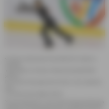
K.G.Pavlovs īsajā programmā parādīja labu sniegumu,
nepieļāva
rupjas kļūdas un tiesnešu vērtējumā izpelnījās 59,80
punktus.
Tas viņu pēc īsās programmas ierindo 3. vietā. Jāpiebilst,
ka šis
ir K.G.Pavlova personīgais rekords.
Pēc īsās programmas 1. vietu ieņem Krievijas pārstāvis Iļja
Jablokovs ar 74,76 punktiem, bet 2. pozīcijā ir ierindojies