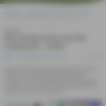
Sākumlapa
Portāla “Jelgavas Vēstnesis” arhīvs
Dažādi
Kims Georgs Pavlovs pēc īsās programmas – trešais
Klausīties
Kims Georgs Pavlovs pēc īsās
programmas – trešais
14/02/2019
Dažādi
Portāla “Jelgavas Vēstnesis” arhīvs
Jelgavas Ledus sporta skolas daiļslidotājs Kims Georgs
Pavlovs pēc aizvadītās īsās programmas Eiropas
Jaunatnes ziemas olimpiādes daiļslidošanas sacensībās
ierindojas 3. vietā, informē Latvijas Olimpiskā komiteja.
Šodien viņam ir izvēles programma.