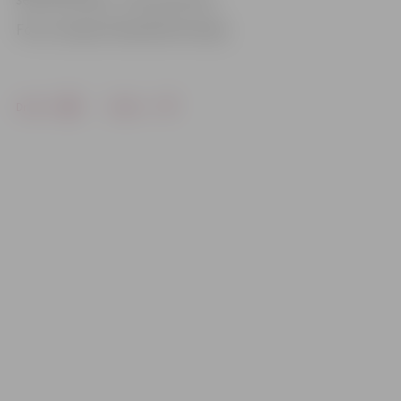
Foto: Latvijas Olimpiskā komiteja
Drukāt
Dalīties