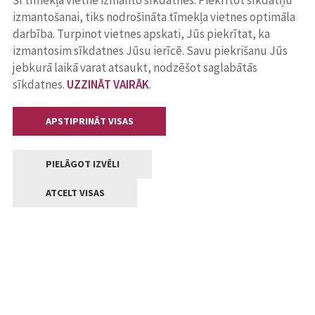
Šī tīmekļa vietne izmanto sīkdatnes. Piekrītot sīkdatņu
izmantošanai, tiks nodrošināta tīmekļa vietnes optimāla
darbība. Turpinot vietnes apskati, Jūs piekrītat, ka
izmantosim sīkdatnes Jūsu ierīcē. Savu piekrišanu Jūs
jebkurā laikā varat atsaukt, nodzēšot saglabātās
sīkdatnes.
UZZINĀT VAIRĀK
.
APSTIPRINĀT VISAS
PIELĀGOT IZVĒLI
ATCELT VISAS