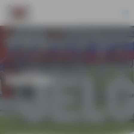
DAŽĀDI