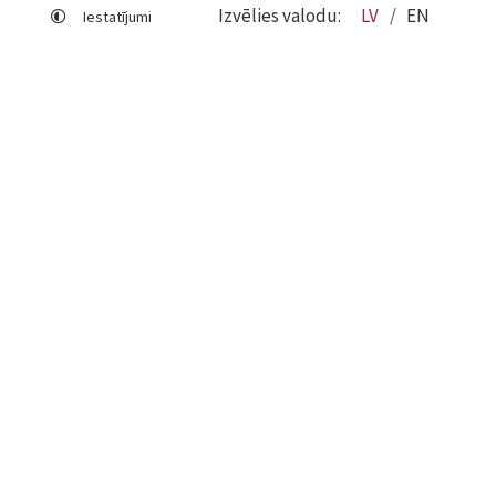
Izvēlies valodu:
LV
EN
Iestatījumi
Lapas karte
Viegli lasīt
Sociālo mediju lietošana
Sīkdatņu izmantošana
Piekļūstamības paziņojums