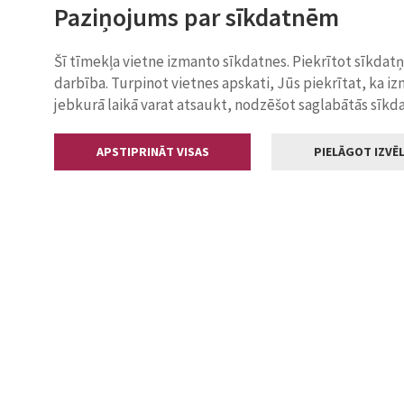
Paziņojums par sīkdatnēm
Šī tīmekļa vietne izmanto sīkdatnes. Piekrītot sīkdat
darbība. Turpinot vietnes apskati, Jūs piekrītat, ka i
jebkurā laikā varat atsaukt, nodzēšot saglabātās sīkd
APSTIPRINĀT VISAS
PIELĀGOT IZVĒL
Kontakti
Jelgavas valstp
Lielā iela 11
+371 630055
pasts@jelga