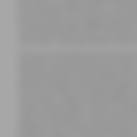
lopus, kaujam, pārstrādājam, pārdodam – faktiski zinā
par mūsu produkciju,» tā H.Lapiņš, uzsverot, ka kvalitāt
liela nozīme. Viņš arī skaidro, ka daļēji mīti iesakņojas 
informatīvajā telpā ir pieejami dažādi ASV pētījumi par
tomēr tie nav attiecināmi uz Latviju, jo ASV ir pavisam
daudz brīvākas – prasības gaļas ražotājiem nekā ES val
Atvērto durvju dienas laikā interesenti tiek iepazīstinā
prezentāciju un izvesti ekskursijā pa ražotni, parādot,
vārītās desas, kūpinātā produkcija, pelmeņi, uzkodas,
tirgū vēl neesoši produkti, kādas tehnoloģijas tiek iz
produkcija tiek iepakota. Gatavā produkcija Jelgavā n
tā tiek vesta uz loģistikas centru Rīgā, kas apkalpo Lat
Lietuvas veikalus. «Jelgavā tiek ražoti 250 dažādi prod
saražojot 5,6 miljonus kilogramu. Plānojam, ka nākamg
saražoti seši miljoni kilogramu,» stāsta H.Lapiņš, piebi
Jelgavā ir 120–130 darbinieku un apmēram desmit vak
darbaspēka trūkums nav galvenā uzņēmēju problēm
problēma ir ar ražīgumu, jo uzņēmumiem ir diezgan vā