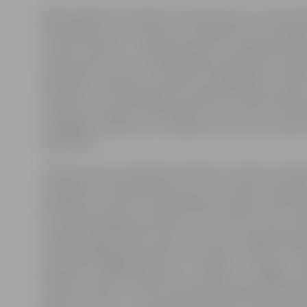
Šādu pasākumu uzņēmums rīko pirmo reizi. «Esam pa
pārsteigti par lielo interesi, bet diemžēl visus interes
uzņemt nevaram – drošības apsvērumu dēļ maksimāla
skaits grupā ir 15, un šonedēļ ražotni apmeklēs trīs gr
grupas jau ir bijušas un viena būs vēl piektdien,» stāst
norādot, ka arī nākamgad tiks organizēts šāds pasāku
uzņēmums aizguvis no Igaunijas, kur ir ierasts, ka rūp
strādājošie uzņēmumi uz nedēļu atver durvis un kļūst
sabiedrībai.
«HKScan Latvia» pārdošanas direktors norāda, ka lielā
sabiedrībā ir iesakņojušies mīti, ka lopi tiek turēti slik
apstākļos un baroti ar antibiotikām, ka desās netiek pi
ka mūsdienās gaļas produktos ir ļoti daudz E vielu, ka 
veselīga. Tāpat daudzi nemaz nezina, ka Jelgavā jopro
ražoti dažādi gaļas produkti un ka daudzi zināmu zīm
piemēram, «Rīgas Miesnieks», «Jelgava», «Tallegg», «
tieši šeit. «Mūsu uzņēmumu grupa nodrošina pilnu ķē
pašiem tīk teikt, – no fermas līdz dakšiņai. Mēs paši 