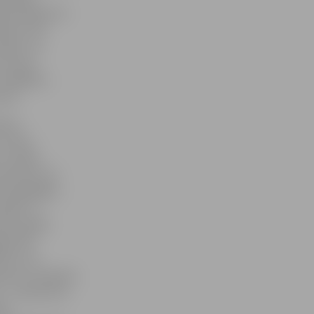
m pilnīgi visu
ei ir ļoti
tāpēc, ka
 nozari,
 citādākas –
stīs.
ti ar
 kā top
 Latvijas
mantotas, kā
euzglabājas –
vijas un
ukti, gadā
ad tiks
lstot, ka
ances. Viņaprāt,
a – uzņēmumu
jš