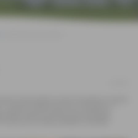
Kliedē mītus par desu ražošanu
24/10/2018
v jāzina, kā taisa politiku un desas. Par politiku es nevarēšu
t – manuprāt, ir jārāda, kā top tas, ko mēs ēdam, un
s pārstrādes uzņēmuma «HKScan Latvia» pārdošanas
 ir Atvērto durvju nedēļa, piedāvājot to apmeklēt