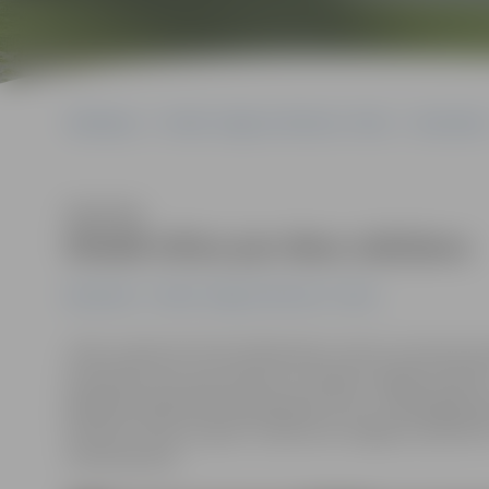
Sākumlapa
Portāla “Jelgavas Vēstnesis” arhīvs
Ekonomika
Klausīties
Kliedē mītus par desu ražošanu
Ekonomika
Portāla “Jelgavas Vēstnesis” arhīvs
«Vācu valstsvīrs Oto fon Bismarks ir teicis, ka tautai na
komentēt, bet, kas attiecas uz desām, negribu piekris
jākliedē sabiedrībā iesakņojušies mīti,» norāda gaļa
direktors Heino Lapiņš. Uzņēmuma Jelgavas ražotnē šī
interesentiem.