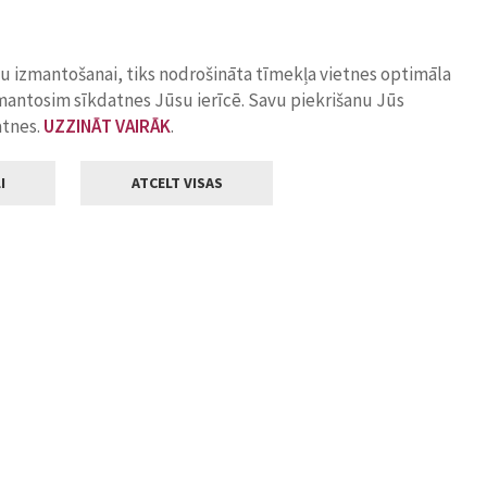
ņu izmantošanai, tiks nodrošināta tīmekļa vietnes optimāla
zmantosim sīkdatnes Jūsu ierīcē. Savu piekrišanu Jūs
atnes.
UZZINĀT VAIRĀK
.
I
ATCELT VISAS
Klientu apkalpošana
ilsētas pašvaldība
Darba laiks
, Jelgava, LV-3001
Pirmdienās
8.00 - 18.00
Otrdienās
8.00 - 17.00
22
Trešdienās
8.00 - 17.00
va.lv