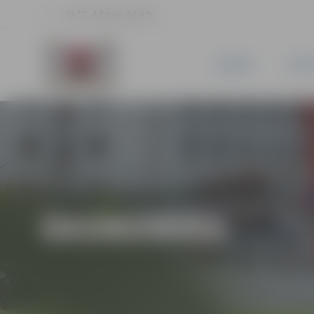
23 °C, 4.8 m/s, 53.4 %
JAUNUMI
PILSĒ
EKONOMIKA