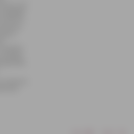
zmantots roku
ms iegādājās
kus desmitus
na pelmeņu
s apjoma
pā.
šī problēma
un mākslīgi
ēmējdarbības
tie uzņēmumi,
rliecināts
Drukāt
Dalīties