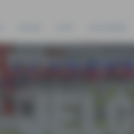
TA
PAŠVALDĪBA
IESTĀDES
KAPITĀLSABIEDRĪBAS