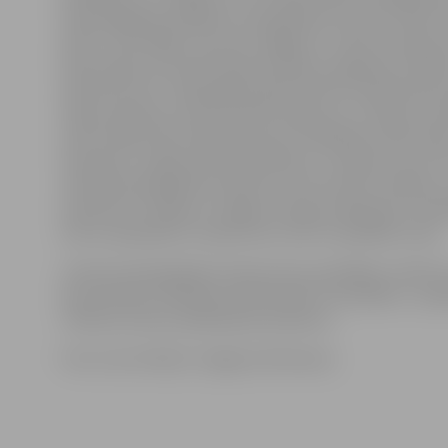
tehnoloģiskais progress un joprojām ļoti daudz tiek i
darbs. Tieši tāpēc, lai celtu ražīgumu, nesen uzņēmu
divas līnijas, kas līmē desām etiķetes, ieguldos vairā
tūkstošus eiro. Tāpat gada sākumā tika izveidota jau
līnija, kas ļāvusi strauji audzēt eksportu uz Vāciju, ka
ziņā ir tikpat liels tirgus kā visas trīs Baltijas valstis ko
Savukārt, runājot par darbiniekiem, H.Lapiņš uzsver: 
valstiskā mērogā būtu jārisina, nevis atverot robežas 
samazinot izmaksas un algas, bet gan sakārtojot uzņ
vidi un piespiežot uzņēmumus iziet no pelēkās zonas.
«Aizvien pieaugošajos konkurences apstākļos vinnēs 
kas domā par ražošanas efektivitāti un kvalitāti,» ir pā
«HKScan Latvia» pārdošanas direktors.
Foto: Ivars Veiliņš/«Jelgavas Vēstnesis»