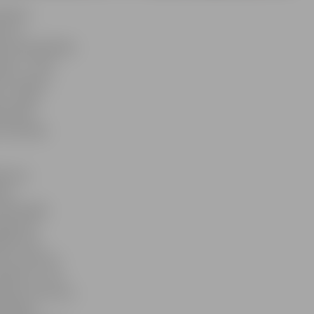
tīkami
entus
is apmeklētāju
upas – divas
a H.Lapiņš,
ms. Ideju
niecībā
 atvērtāki
koties
tos
ldīta gaļa,
gaļa nav
jām tiek
olu produkti,
Rakvere», top
di jeb, kā mums
audzējam