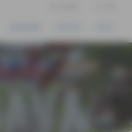
LV
EN
Iestatījumi
UZŅĒMĒJDARBĪBA
PAKALPOJUMI
KONTAKTI