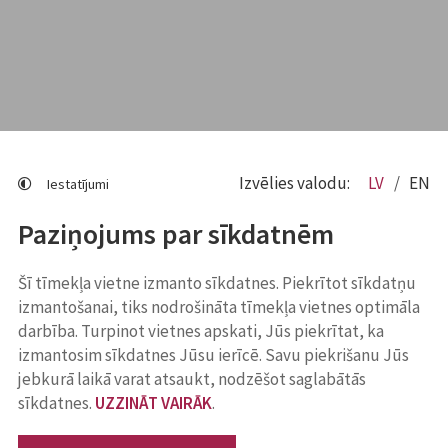
Izvēlies valodu:
LV
EN
Iestatījumi
Paziņojums par sīkdatnēm
Šī tīmekļa vietne izmanto sīkdatnes. Piekrītot sīkdatņu
izmantošanai, tiks nodrošināta tīmekļa vietnes optimāla
darbība. Turpinot vietnes apskati, Jūs piekrītat, ka
izmantosim sīkdatnes Jūsu ierīcē. Savu piekrišanu Jūs
jebkurā laikā varat atsaukt, nodzēšot saglabātās
sīkdatnes.
UZZINĀT VAIRĀK
.