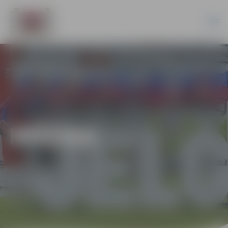
MŪZIKA