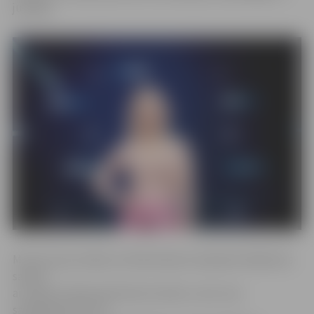
jubilejā.
M.Zustrupa norāda, ka N.Bumbieres daiļrade lielākoties
saistās
ar maestro Raimonda Paula mūziku, taču viņa
sadarbojusies arī ar