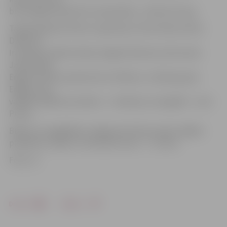
būs iespēja izbaudīt ko nedzirdētu,» tā M.Zustrupa.
Tajā piedalīsies Viktors Lapčenoks, Žoržs Siksna, Rūta
Dūduma,
Ira Krauja, Sabīne Geiba, Daiga Petkeviča, Normunds
Jakušonoks,
Edgars Kreilis, jauktais koris «Mītava», mūziķu grupa
Edgara Jasa
vadībā. Pasākuma režisors – S.Kalniņš, scenogrāfs – Ivars
Pirvics.
Biļetes var iegādāties Jelgavas kultūras namā, «Biļešu
paradīzes» kasēs un internetā. Cena – 7–15 eiro.
Foto: JV
Drukāt
Dalīties