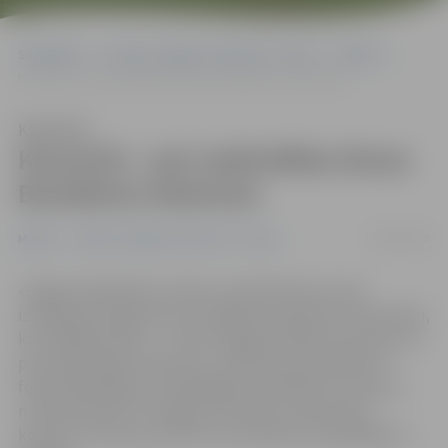
Sākumlapa
Portāla “Jelgavas Vēstnesis” arhīvs
Mūzika
Koncertā – pat nedzirdētas Noras Bumbieres dziesmas
Klausīties
Koncertā – pat nedzirdētas Noras
Bumbieres dziesmas
24/02/2018
Mūzika
Portāla “Jelgavas Vēstnesis” arhīvs
«Šogad sadarbībā ar režisoru Sandi Kalniņu esam
izveidojuši programmu ar dažādu komponistu dziesmām,
ko izpildījusi Nora, – šī būs iespēja dzirdēt aizmirstas vai
pat nedzirdētas dziesmas,» stāsta Noras Bumbieres
fonda dibinātāja un dziedātājas māsa Māra Zustrupa. 1.
martā pulksten 19 Jelgavas kultūras namā notiks
koncerts «Atmiņu portrets» kā veltījums dziedātājai 71.