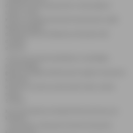
daudziem citiem komponistiem, tostarp Zigmaru
Liepiņu, Imantu
Kalniņu un mazāk pazīstamiem komponistiem, tādēļ
šogad dziedātājas
dzimšanas dienai veltītajā koncertā skanēs retāk
dzirdētas
dziesmas.
«Pērn koncertā mēs atskatījāmies uz dziedātājas
profesionālajām
gaitām, bet šogad nolēmām pacelt augšā to komponistu
sarakstītās
dziesmas, ar kurām viņa tiek saistīta retāk,» skaidro
režisors
S.Kalniņš.
Koncertā izskanēs arī iemīļotās R.Paula dziesmas, pie
klavierēm
– pats maestro. «Manuprāt, šis būs ļoti interesants
koncerts, kurā