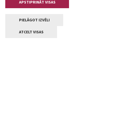
APSTIPRINĀT VISAS
PIELĀGOT IZVĒLI
ATCELT VISAS
Kontakti
Jelgavas valstpilsētas pašvaldība
Lielā iela 11, Jelgava, LV-3001
+371 63005522
pasts@jelgava.lv