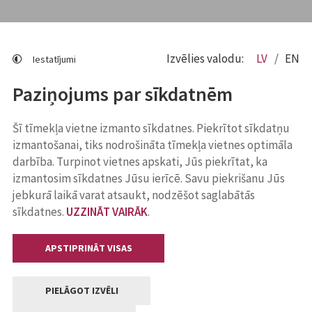
Izvēlies valodu:
LV
EN
Iestatījumi
Paziņojums par sīkdatnēm
Šī tīmekļa vietne izmanto sīkdatnes. Piekrītot sīkdatņu
izmantošanai, tiks nodrošināta tīmekļa vietnes optimāla
darbība. Turpinot vietnes apskati, Jūs piekrītat, ka
izmantosim sīkdatnes Jūsu ierīcē. Savu piekrišanu Jūs
jebkurā laikā varat atsaukt, nodzēšot saglabātās
sīkdatnes.
UZZINĀT VAIRĀK
.
APSTIPRINĀT VISAS
PIELĀGOT IZVĒLI