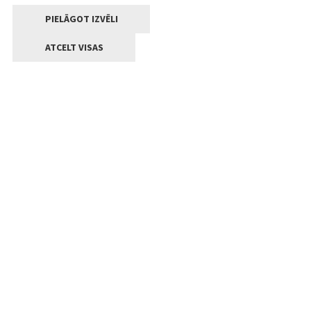
PIELĀGOT IZVĒLI
ATCELT VISAS
Kontakti
Jelgavas valstpilsētas pašvaldība
Lielā iela 11, Jelgava, LV-3001
+371 63005522
pasts@jelgava.lv
Klientu apkalpošana