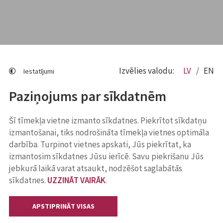
Izvēlies valodu:
LV
EN
Iestatījumi
Paziņojums par sīkdatnēm
Šī tīmekļa vietne izmanto sīkdatnes. Piekrītot sīkdatņu
izmantošanai, tiks nodrošināta tīmekļa vietnes optimāla
darbība. Turpinot vietnes apskati, Jūs piekrītat, ka
izmantosim sīkdatnes Jūsu ierīcē. Savu piekrišanu Jūs
jebkurā laikā varat atsaukt, nodzēšot saglabātās
sīkdatnes.
UZZINĀT VAIRĀK
.
APSTIPRINĀT VISAS