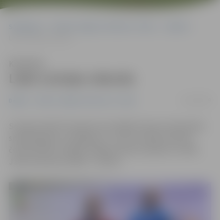
Sākumlapa
Portāla “Jelgavas Vēstnesis” arhīvs
Dažādi
Labo Latvijas rekordu
Klausīties
Labo Latvijas rekordu
21/10/2019
Dažādi
Portāla “Jelgavas Vēstnesis” arhīvs
Somijas pilsētā Tamperē norisinājās Eiropas čempionāts
spiešanā guļus ar ekipējumu. Jaunu Latvijas rekordu
čempionātā uzstādīja Jelgavas kluba «Apolons» atlēts
Jānis Lasmanis (attēlā – centrā).