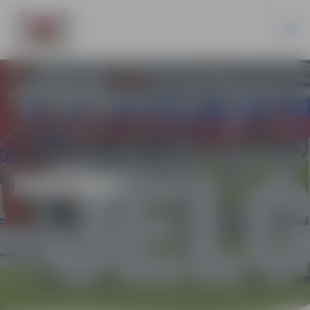
DAŽĀDI