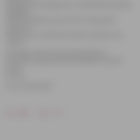
kategorijā līdz 83 kilogramiem. «Diemžēl Renārs pirmajā
piegājienā,
ceļot 245 kilogramus, guva traumu un bija spiests
izstāties no
tālākās cīņas,» stāsta kluba «Apolons» pārstāve Jana
Jansone.
Par iespēju startēt Eiropas čempionātā klubs
saka paldies Jelgavas pilsētas pašvaldībai un Sporta
servisa
centram.
Foto: no kluba arhīva
Drukāt
Dalīties