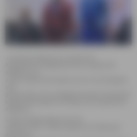
J.Lasmanis startēja senioru-3 grupā svara
kategorijā līdz 74 kilogramiem. Viņš, uzspiežot 160
kilogramus, kas
ir jauns Latvijas rekords šajā vecuma un svara kategorijā,
savā
grupā izcīnīja 2. vietu, piekāpjoties pasaules rekordistam
Vasilijam Motoviļņikam no Krievijas, kurš uzspieda 187,5
kilogramus.
Latvijas izlasē bija iekļauts vēl viens
«Apolona» atlēts – Renārs Dronga, kurš startēja open
grupā svara