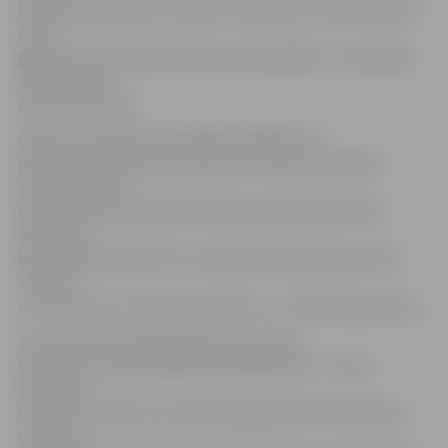
Pirmatskaņojumam izraudzīta Jelgava, jo tieši šeit pirms
simts
gadiem tika uzveikts Bermonta karaspēks un nosargāts
tautas sapnis
par brīvu Latviju.
Gaidot uzveduma pirmizrādi, publicēts tā
pirmais skaņdarbs ar nosaukumu «Manas Zemgales
zelts». Ieraksta
solo partiju izpilda Dailes teātra aktrise Ilze Ķuzule–
Skrastiņa,
kokli spēlē Latvīte Cirse. Ierakstā piedalījušies arī kori
«Spīgo»
un «Frachori». Ieraksta producents – Jānis Lūsēns juniors.
23. novembra pirmizrādē tautas sapņus
izstāstīs un izdziedās Dailes teātra aktieri – Artūrs
Skrastiņš,
I.Ķuzule–Skrastiņa, operdziedātāja Kristīne Zadovska –
un solisti