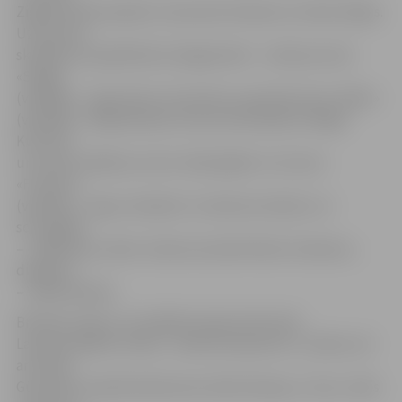
Zigfrīds Muktupāvels, Daumants Kalniņš un Andris Ērglis.
Uzveduma
skanējumu papildinās arī jelgavnieki – meiteņu koris
«Spīgo»
(vadītāja – Līga Celma–Kursiete) un jauktais koris «Balti»
(vadītāja – Maija Branka). Koncertā dziedās arī Rīgas
Kultūras
un tautas mākslas centra «Mazā ģilde» vīru koris
«Frachori»
(vadītājs – Ingus Leilands). Uzveduma režisors un
scenogrāfs
– «Spēlmaņu nakts» balvas laureāts Reinis Suhanovs,
diriģents
– Valdis Butāns.
Brīvības stāstus muzikālās skaņās iedzīvinās
Latvijas labākie mūziķi – darba komponists J.Lūsēns, kā
arī Harijs
Gūtmanis, Evija Mundeciema, Marita Karpa, L.Cirse, Jānis