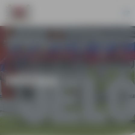
MŪZIKA