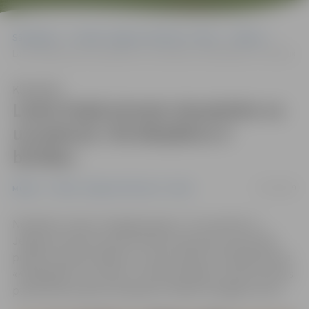
Sākumlapa
Portāla “Jelgavas Vēstnesis” arhīvs
Mūzika
Laists klajā pirmais skaņdarbs no uzveduma «Kā ābeļdārzs ir brīvība»
Klausīties
Laists klajā pirmais skaņdarbs no
uzveduma «Kā ābeļdārzs ir
brīvība»
17/10/2019
Mūzika
Portāla “Jelgavas Vēstnesis” arhīvs
Noslēdzot valsts simtgades gadu, 23. novembrī uz
Jelgavas kultūras nama skatuves pasaules pirmizrādi
piedzīvos Māras Zālītes un Jāņa Lūsēna muzikālā poēma
«Kā ābeļdārzs ir brīvība». Pie klausītājiem nonācis pirmais
publicētais poēmas skaņdarbs «Manas Zemgales zelts».