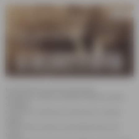
Muzikālā poēma tapusi divus gadu ilgas
komponista J.Lūsēna un dzejnieces M.Zālītes radošas
sadarbības
rezultātā, un tā stāstīs par Latvijas vēsturi, sniedzot
iespēju
vēlreiz izdzīvot latviešu tautas kopīgo ticību brīvai
Latvijai.