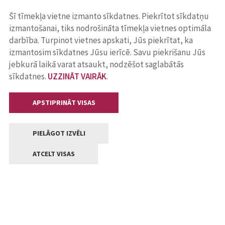
Šī tīmekļa vietne izmanto sīkdatnes. Piekrītot sīkdatņu
izmantošanai, tiks nodrošināta tīmekļa vietnes optimāla
darbība. Turpinot vietnes apskati, Jūs piekrītat, ka
izmantosim sīkdatnes Jūsu ierīcē. Savu piekrišanu Jūs
jebkurā laikā varat atsaukt, nodzēšot saglabātās
sīkdatnes.
UZZINĀT VAIRĀK
.
APSTIPRINĀT VISAS
PIELĀGOT IZVĒLI
ATCELT VISAS