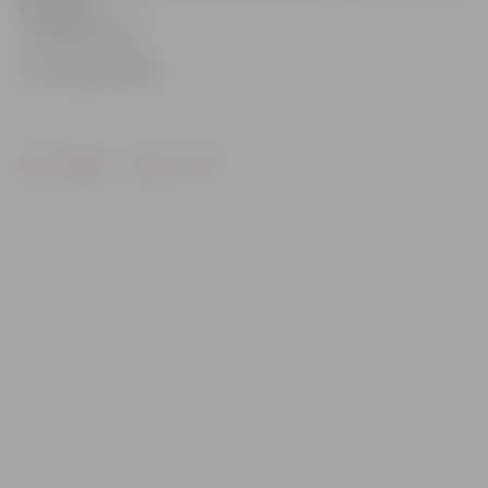
Ozoliņš un
J.Lūsēns juniors.
Foto: publicitātes
Drukāt
Dalīties