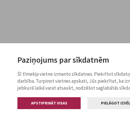
Paziņojums par sīkdatnēm
Šī tīmekļa vietne izmanto sīkdatnes. Piekrītot sīkdat
darbība. Turpinot vietnes apskati, Jūs piekrītat, ka i
jebkurā laikā varat atsaukt, nodzēšot saglabātās sīkd
APSTIPRINĀT VISAS
PIELĀGOT IZVĒL