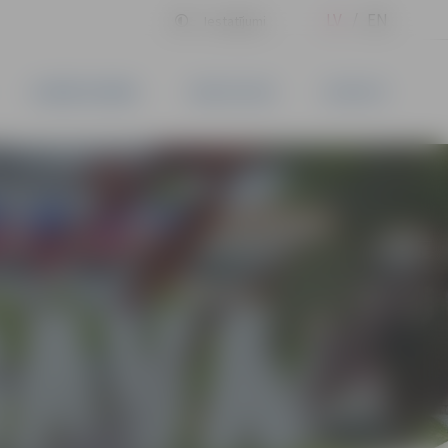
LV
EN
Iestatījumi
UZŅĒMĒJDARBĪBA
PAKALPOJUMI
KONTAKTI