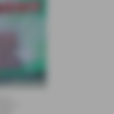
vēl nav
teinbora un
uguras.