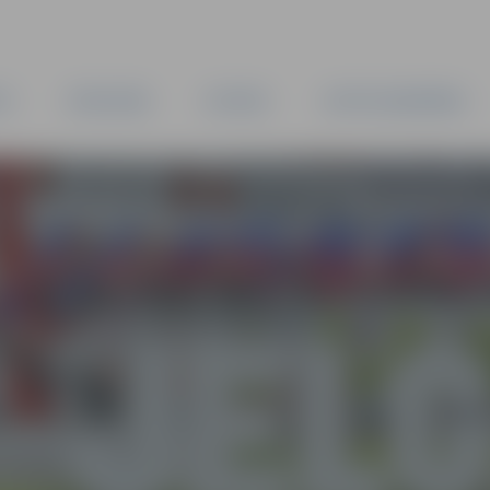
TA
PAŠVALDĪBA
IESTĀDES
KAPITĀLSABIEDRĪBAS