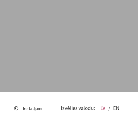
Izvēlies valodu:
LV
EN
Iestatījumi