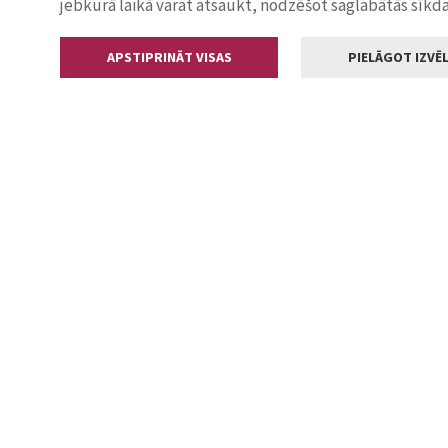
jebkurā laikā varat atsaukt, nodzēšot saglabātās sīkd
APSTIPRINĀT VISAS
PIELĀGOT IZVĒL
Kontakti
Jelgavas valstp
Lielā iela 11
+371 630055
pasts@jelga