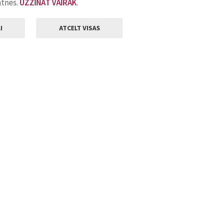
atnes.
UZZINĀT VAIRĀK
.
I
ATCELT VISAS
Klientu apkalpošana
ilsētas pašvaldība
Darba laiks
, Jelgava, LV-3001
Pirmdienās
8.00 - 18.00
Otrdienās
8.00 - 17.00
22
Trešdienās
8.00 - 17.00
va.lv
Ceturtdienās
8.00 - 17.00
Piektdienās
8.00 - 14.30