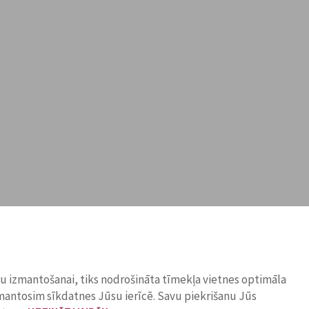
ņu izmantošanai, tiks nodrošināta tīmekļa vietnes optimāla
zmantosim sīkdatnes Jūsu ierīcē. Savu piekrišanu Jūs