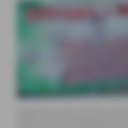
Vārtsargs K.Ikstens Latvijas nacionālās izlases sastāvā 
aizvadījis nevienu spēli, jo šobrīd atrodas aiz Pāvela Š
stabila pirmā numura Šveicē spēlējošā Andra Vaņina m