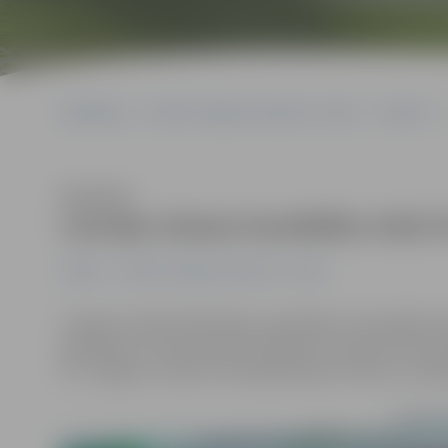
Sākumlapa
Portāla “Jelgavas Vēstnesis” arhīvs
Futbols
Klausīties
Latvijas izlases kandidātu lokā t
Futbols
Portāla “Jelgavas Vēstnesis” arhīvs
Latvijas Futbola federācija ir publicējusi nacionālās iz
piedalīsies treniņnometnē Spānijā un aizvadīs divas p
FK «Jelgava» izsaukti vārtsargs Kaspars Ikstens, aizsar