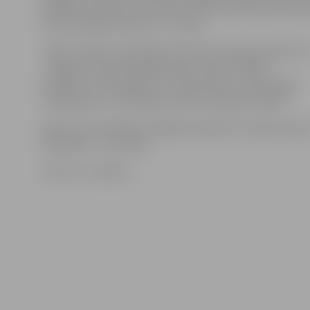
Malējais aizsargs G.Freimanis izlasē aizvadījis septiņas
bet pussargs A.Lazdiņš – 21 maču.
Tāpat Latvijas nacionālās izlases personāla sastāvā ir F
«Jelgava» komandas galvenais treneris Vitālijs
Astafjevs, fizioterapeits Jurijs Ksenzovs, ārsts Oļegs
Samoiļenko un vārtsargu treneris Andrejs Piedels.
Maču pret Slovākiju mūsējie aizvadīs 25. martā, bet pr
Gibraltāru – 29. martā.
Foto: no JV arhīva