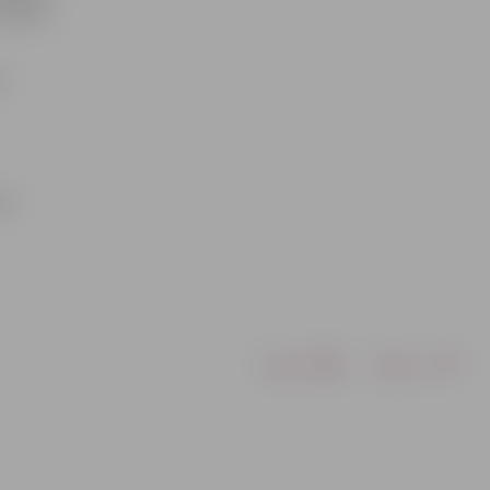
 spēles,
K
et
Drukāt
Dalīties