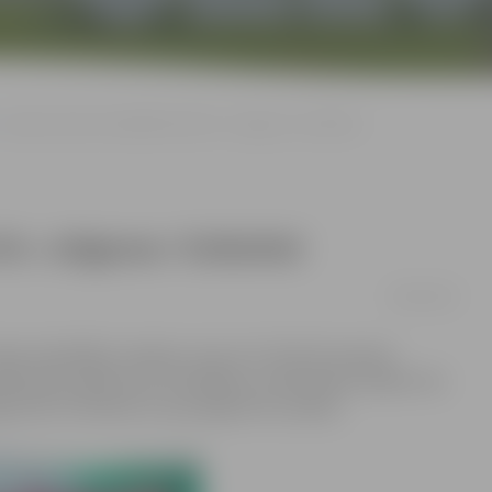
Latvijas izlases kandidātu lokā trīs «Jelgavas» futbolisti
rīs «Jelgavas» futbolisti
09/03/2016
lases kandidātu sarakstu, kas no 21. līdz 30. martam
ārbaudes spēles pret Slovākijas un Gibraltāra izlasēm. No
gs Gints Freimanis un pussargs Artis Lazdiņš.