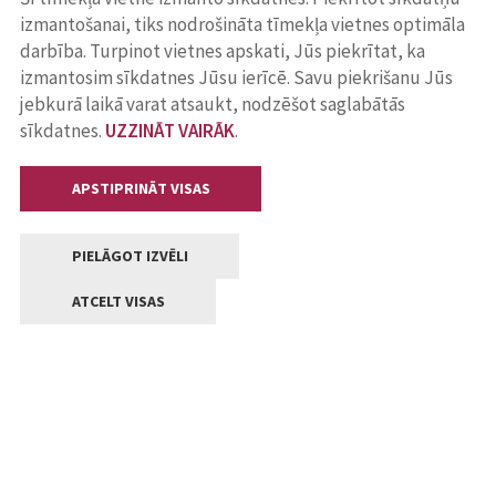
izmantošanai, tiks nodrošināta tīmekļa vietnes optimāla
darbība. Turpinot vietnes apskati, Jūs piekrītat, ka
izmantosim sīkdatnes Jūsu ierīcē. Savu piekrišanu Jūs
jebkurā laikā varat atsaukt, nodzēšot saglabātās
sīkdatnes.
UZZINĀT VAIRĀK
.
APSTIPRINĀT VISAS
PIELĀGOT IZVĒLI
ATCELT VISAS