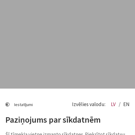
Izvēlies valodu:
LV
EN
Iestatījumi
Paziņojums par sīkdatnēm
Šī tīmekļa vietne izmanto sīkdatnes. Piekrītot sīkdatņu