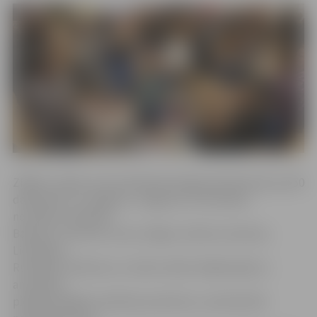
ZRKAC norāda, ka kontaktbiržai šogad pieteikušies ap 150
dalībnieku no Jelgavas, Jelgavas un Ozolnieku
novadiem, Dobeles,
Bauskas, Tērvetes, Auces, Rīgas, Viesītes, Neretas,
Lielvārdes,
Rundāles, Aknīstes un citām vietām. Mājražotāji un
amatnieki
piedāvā dažādus pārtikas produktus, saimniecībā