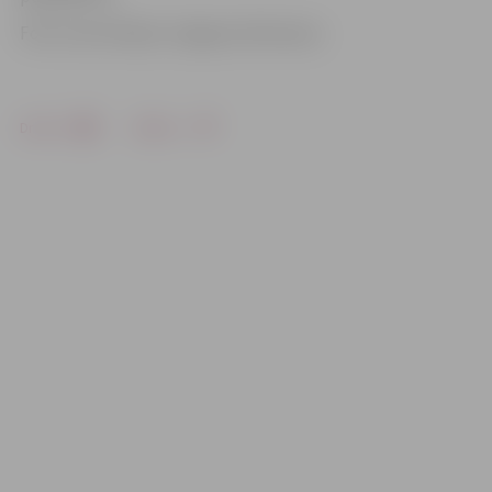
Foto: Ivars Veiliņš/«Jelgavas Vēstnesis»
Drukāt
Dalīties