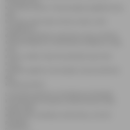
noderīgas lietas,
kā arī skaistumlietas. Tirdziņā iespējams iegādāties koka,
māla,
bišu vaska, papīra, ādas, dzintara, meldru, stikla
izstrādājumus,
dažāda veida rokdarbus, aksesuārus, šūtus un filcētus
tekstilizstrādājumus, konditorejas izstrādājumus, tējas,
sulas,
sīrupus, sukādes. Tāpat tiek piedāvātas sojas vaska
sveces,
mandalas, apģērbi ar atstarotājiem, dizaina priekšmeti,
ādas
kopšanas produkti.
Lai veicinātu radošumu un inovācijas, jau trešo gadu
kontaktbiržā tiks noskaidroti radošuma balvas «Ideju
spogulis 2018»
ieguvēji. Balvu saņēmējus noteiks žūrija, un tās tiks
pasniegtas
pulksten 15.