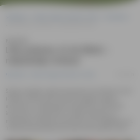
Sākumlapa
Portāla “Jelgavas Vēstnesis” arhīvs
Ekonomika
Līdz pulksten 15.30 ZRKAC – mājražotāju tirdziņš
Klausīties
Līdz pulksten 15.30 ZRKAC –
mājražotāju tirdziņš
12/12/2018
Ekonomika
Portāla “Jelgavas Vēstnesis” arhīvs
Šodien Zemgales reģiona Kompetenču attīstības centrā
(ZRKAC) Svētes ielā 33 notiek 8. Zemgales reģiona
amatnieku un mājražotāju kontaktbirža, kurā ikviens
interesents var iepazīties ar vietējo amatnieku un
mājražotāju radītajiem produktiem, kā arī iegādāties tos.
Tirdziņš interesentiem būs atvērts līdz pulksten 15.30.