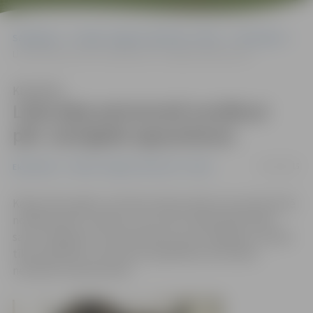
Sākumlapa
Portāla “Jelgavas Vēstnesis” arhīvs
Ekonomika
Liela daļa patversmē nonākusi pēc Jaungada uguņošanas
Klausīties
Liela daļa patversmē nonākusi
pēc Jaungada uguņošanas
15/01/2015
Ekonomika
Portāla “Jelgavas Vēstnesis” arhīvs
Kā jau katru gadu, arī šoreiz prāvs pulks suņu patversmē
nonākuši pēc 1. janvāra. Jau uzreiz vairāki iedzīvotāji
savus nobijušos un aizmukušos suņus meklēja ar sociālo
tīklu palīdzību, taču jaunu pieklīdušu dzīvnieku
netrūkst arī patversmē.