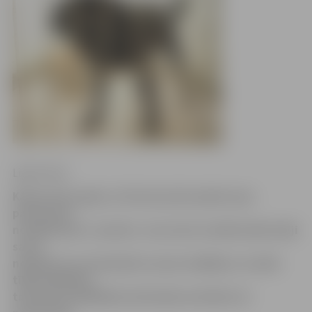
Ligita Vaita
Kā jau katru gadu, arī šoreiz prāvs pulks suņu
patversmē
nonākuši pēc 1. janvāra. Jau uzreiz vairāki iedzīvotāji
savus
nobijušos un aizmukušos suņus meklēja ar sociālo
tīklu palīdzību,
taču jaunu pieklīdušu dzīvnieku netrūkst arī