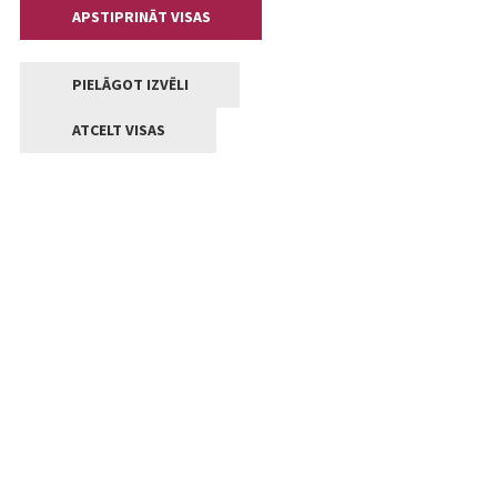
APSTIPRINĀT VISAS
PIELĀGOT IZVĒLI
ATCELT VISAS
Kontakti
Jelgavas valstpilsētas pašvaldība
Lielā iela 11, Jelgava, LV-3001
+371 63005522
pasts@jelgava.lv