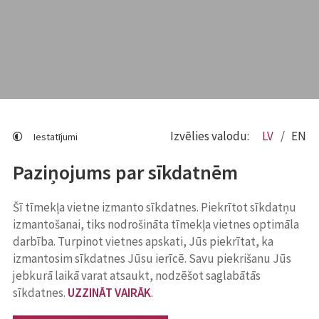
Izvēlies valodu:
LV
EN
Iestatījumi
Paziņojums par sīkdatnēm
Šī tīmekļa vietne izmanto sīkdatnes. Piekrītot sīkdatņu
izmantošanai, tiks nodrošināta tīmekļa vietnes optimāla
darbība. Turpinot vietnes apskati, Jūs piekrītat, ka
izmantosim sīkdatnes Jūsu ierīcē. Savu piekrišanu Jūs
jebkurā laikā varat atsaukt, nodzēšot saglabātās
sīkdatnes.
UZZINĀT VAIRĀK
.