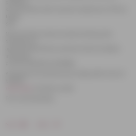
piebilstot,
ka, ja dzīvnieks tomēr ir pazudis, tad jāzvana uz POIC pa
tālruni
8787.
Mazo dzīvnieku izolators atrodas K.Helmaņa ielā,
dzīvniekus var
apskatīt darba dienās no pulksten 10 līdz 16. Papildu
informācija
pa tālruni 63021924 vai 63024665.
Klaiņojošiem dzīvniekiem jaunas mājas palīdz atrast arī
biedrība
«Ķepu ķepā»
Ozolnieku novadā.
Foto: Lolita Kamaldiņa
Drukāt
Dalīties