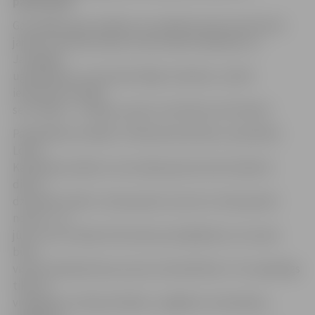
patversmē.
Gan lielāki, gan mazāki suņi nonākuši patversmē tieši 1.
janvārī, kas liek domāt, ka dzīvnieki nobijušies no
Jaungada
uguņošanas un metušies bēgt. Ieskaties, varbūt
ieraudzīsi arī kādu
sev zināmu – draugu, paziņu vai kaimiņu dzīvnieku!
Pašvaldības iestādes «Pilsētsaimniecības» speciāliste
Lolita
Kamaldiņa skaidro, ka situācija patversmē mainās ik
dienu –
dzīvnieki noklīst, tiek pamesti, kaut kur tiek piesieti
nomirt. «Ja
jūsu suns vai kaķis tiek laukā, parūpējieties, lai viņam
būtu
vismaz kaklasiksniņa ar jūsu kontakttālruni. Tas vajadzīgs
tikai un
vienīgi jūsu mīluļa drošībai,» atgādina L.Kamaldiņa,