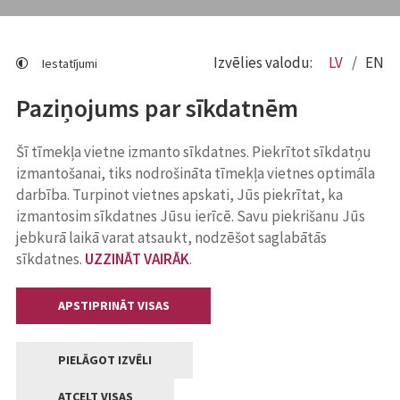
Izvēlies valodu:
LV
EN
Iestatījumi
Paziņojums par sīkdatnēm
Šī tīmekļa vietne izmanto sīkdatnes. Piekrītot sīkdatņu
izmantošanai, tiks nodrošināta tīmekļa vietnes optimāla
darbība. Turpinot vietnes apskati, Jūs piekrītat, ka
izmantosim sīkdatnes Jūsu ierīcē. Savu piekrišanu Jūs
jebkurā laikā varat atsaukt, nodzēšot saglabātās
sīkdatnes.
UZZINĀT VAIRĀK
.
APSTIPRINĀT VISAS
PIELĀGOT IZVĒLI
ATCELT VISAS