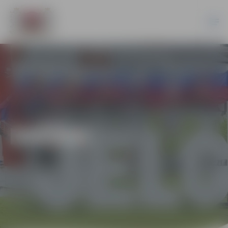
DAŽĀDI