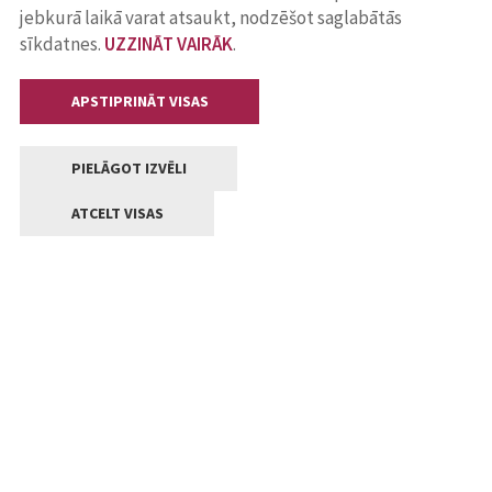
jebkurā laikā varat atsaukt, nodzēšot saglabātās
sīkdatnes.
UZZINĀT VAIRĀK
.
APSTIPRINĀT VISAS
PIELĀGOT IZVĒLI
ATCELT VISAS
Kontakti
Jelgavas valstpilsētas pašvaldība