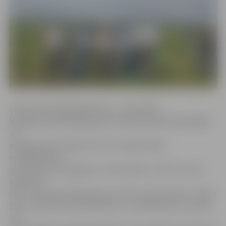
«Atsaucība nebija pārāk liela – sacensībās
kopā gan individuālajā, gan komandu ieskaitē piedalījās
30
makšķernieki. Šodien arī citur Latvijā notiek
makšķerēšanas
sacensības un iespējams, citi devušies uz tām. Arī lomi
šogad nav
lieli – liela daļa dalībnieku pie zivīm vispār netika,» stāsta
Sporta servisa centra direktors Juris Kaminskis. Jautāts,
vai