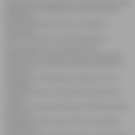
laikapstākļi copei bija piemēroti, viņš norāda: «No rīta bija
migla, kad zivīm nevajadzētu ķerties, bet sacensību
dalībniekiem
tieši no rīta labāk ķērās. Tāpēc to nav iespējams
viennozīmīgi
apgalvot. Visdrīzāk zivis vienkārši negribēja ēst.»
Individuālajā ieskaitē 1. vietu ieguva Andris
Liepiņš, 2. vietu – Gints Zariņš, 3. vietu – Aivars Voldeks.
Savukārt komandu ieskaitē uzvarēja Andris Brūveris un
Jānis Staņa,
noķerot 1,3 un 1,245 kilogramus smagas zivis. 2. vieta
komandām –
Jānim Čirkunovam, kurš individuāli saņēma balvu par
«Lielupes
zandartu», un Ingusam Čirkunovam. Savukārt trešā vieta
šoreiz Varim
Krūmiņam ar kundzi Svetlanu. Pirmās vietas ieguvēji
saņēma 50 eiro