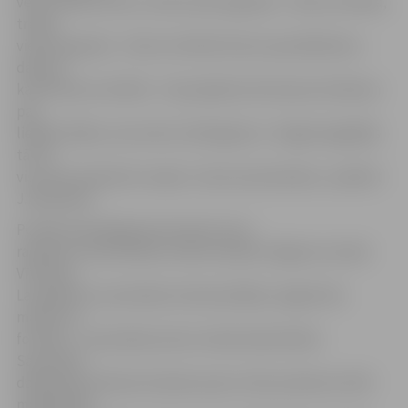
vērtu dāvanu karti, otrās vietas ieguvēji – 30 eiro vērtībā,
trešās
vietas ieguvēji – 20 eiro vērtībā. Šoreiz speciālā balva –
dāvanu
karte 50 eiro vērtībā – tika piešķirta Dzintaram Antēnam
par
lielāko līdaku, kas svēra 1,8 kilogramu. «Šogad sagadījās
tā, ka
visi, kam izdevās ko noķert, tika arī pie balvām,» piebilst
J.Kaminskis.
Portāls www.jelgavasvestnesis.lv jau
rakstīja, ka sacensības notika Lielupē Jelgavas novada
Vītoliņos.
Lai padarītu sacensības interesantākas, šogad tika
mainīts to
formāts – sacensības šoreiz notika divās kārtās.
Sacensību
dalībnieki pulksten 6 devās upē un līdz pulksten 10.30
makšķerēja.