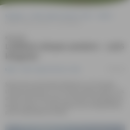
Sākumlapa
Portāla “Jelgavas Vēstnesis” arhīvs
Dažādi
Lielākais Lielupes zandarts – 1,615 kilogrami
Klausīties
Lielākais Lielupes zandarts – 1,615
kilogrami
01/06/2019
Dažādi
Portāla “Jelgavas Vēstnesis” arhīvs
Šodien deviņi individuālie dalībnieki un 11 komandas
Lielupē sacentās par to, kurš noķers lielāko zandartu. Tas
izdevās Jānim Čirkunovam, kurš noķēra 1,615 kilogramus
smagu zandartu un saņēma dāvanu karti makšķerēšanas
preču veikalā 100 eiro vērtībā.