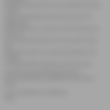
Tā bija pirmā kārta, pēc kuras visu dalībnieku lomi tika
nosvērti
un pēc tiem dalībnieki sarindoti vietu secībā. Tad
makšķernieki
paēda pusdienas un no pulksten 12 līdz 16 devās upē
otrreiz. Arī
pēc otrās kārtas dalībnieku lomi tika nosvērti un pēc
tiem
dalībnieki sarindoti vietu secībā. Kopvērtējums tika
noteikts,
summējot dalībnieku iegūtās vietas abos posmos.
Sacensības organizē makšķerēšanas sporta
klubs «Lielupes brekši» sadarbībā ar Sporta servisa
centru.
Foto: no organizatoru un dalībnieku
arhīva