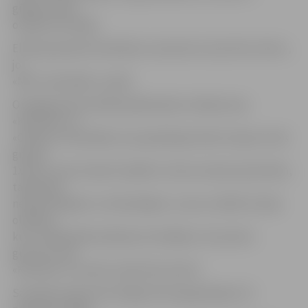
gūdams tikai
otrajā ceturtdaļā.
Elites grupā pie tehniskās uzvaras bez cīņas tika «Ozols»,
jo
«NĪP» neieradās uz spēli.
Otrajā grupā vissīvākā spēkošanās noritēja starp
«Kultūras» un
«Olaines» komandām, kas apņēmīgi metās cīņā par otrās
grupas
1.vietu turnīra tabulā. Spēlē ar milzum daudz piezīmēm,
tajā skaitā
nesportiskajām un tehniskajām, uzvaru ar 66:53 izcīnīja
olainieši,
kuru rindās Mārtiņš Berķis atzīmējās ar 15 punktu
guvumu, bet
«Kultūrai» 17 punkti Jāņa Šulca kontā.
Savukārt pateicoties Edgara Rumpja gūtajiem 23