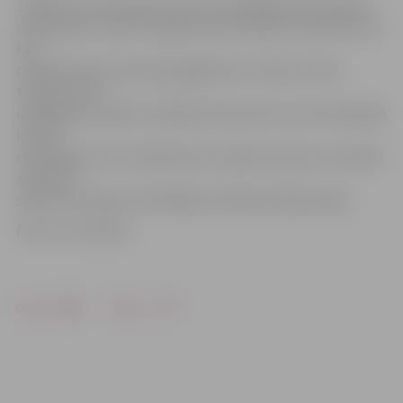
Jelgavas čempionātā otrā posma pēdējās kārtās spēles
norisināsies 2. aprīlī Jelgavas sporta hallē no pulksten 10,
kad
noskaidrosies komandu galīgā vietu secība turnīra
tabulās pirms
izslēgšanas mačiem. Patlaban tikai viena no 12 komandām
ieņems
nemainīgu vietu noslēdzoties otrajam posmam, savukārt
atlikušās
spēles vēl ieviesīs vērienīgas korekcijas abās grupās.
Foto: no JV arhīva
Drukāt
Dalīties