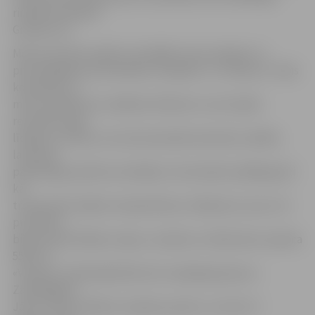
rindās Armandam
Gražulim 12.
Mazrezultatīva spēle norisinājās starp senajiem un
principiālajiem pretiniekiem «Ķepām» un «Valauto». Abas
komandas uz
maču ieradās bez vairākiem līderiem. Lai arī spēle
rezultāts auga
līdzīgi, te vienai, te otrai komandā atrodoties vadībā,
laukumā
pārmērīga spriedze nevaldīja un komandas spēlēja gluži
kā
treniņmačā. Spēles izskaņā Oskars Jēkabsons, kas ar 14
punktiem
bija produktīvākais «Ķepu» sastāvā, ar tālmetienu panāca
55:52 un
«Valauto» atlikušajā laikā vairs nespēja gūt grozu.
Zaudētājiem
Jānis Tiltiņš izcēlās ar 21 gūto punktu, no tiem 17