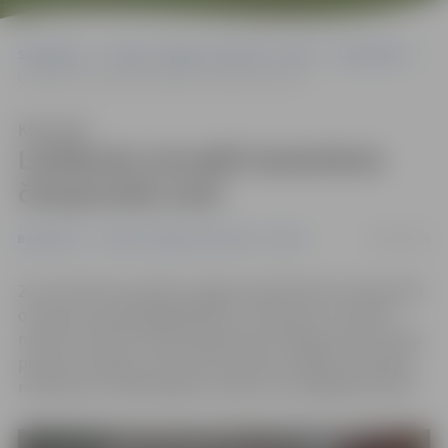
Sākumlapa
Portāla “Jelgavas Vēstnesis” arhīvs
Basketbols
Lieldienās aizvadīti basketbola čempionāta mači
Klausīties
Lieldienās aizvadīti basketbola
čempionāta mači
29/03/2016
Basketbols
Portāla “Jelgavas Vēstnesis” arhīvs
26. martā tika aizvadīta Jelgavas basketbola čempionāta
otrā posma priekšpēdējā kārta. Tikai divos no sešiem
mačiem izvērtās sīvāka spēkošanās. Pārējie dueļi aizritēji
pavisam mierīgi, vairumam komandu spēlējot taupības
režīmā pirms izšķirošajiem mačiem, kas sagaidāmi aprīlī.