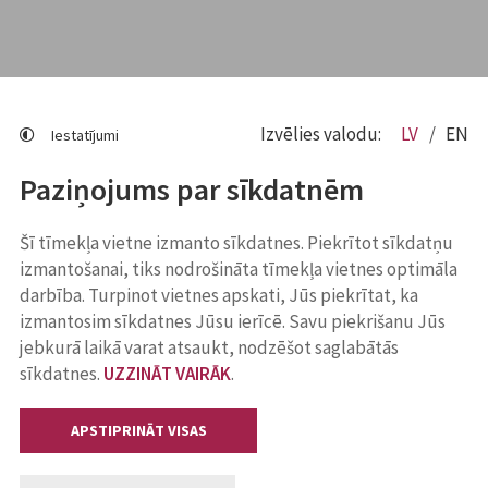
Izvēlies valodu:
LV
EN
Iestatījumi
Paziņojums par sīkdatnēm
Šī tīmekļa vietne izmanto sīkdatnes. Piekrītot sīkdatņu
izmantošanai, tiks nodrošināta tīmekļa vietnes optimāla
darbība. Turpinot vietnes apskati, Jūs piekrītat, ka
izmantosim sīkdatnes Jūsu ierīcē. Savu piekrišanu Jūs
jebkurā laikā varat atsaukt, nodzēšot saglabātās
sīkdatnes.
UZZINĀT VAIRĀK
.
APSTIPRINĀT VISAS