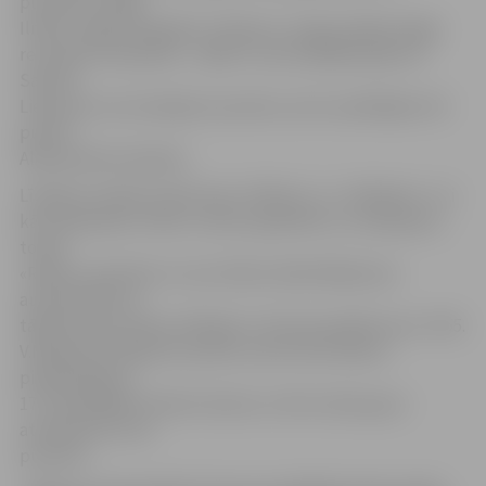
punktiem «Brāļi
Ilmāri» viegli tika galā ar «Platoni», lai gan spēles beigu
rezultāts toneataino – 64:58. Turnīra labākā spēle arī
Sandim
Liepuram, kurš sakrāja 12 punktus, bet zaudētājiem 30
punkti
Aleksandram Ganžam.
Līdzīgs scenārijs mačā starp «Vilkiem» un «Rokijiem». Lai
kā cenzdamies «Vilki» ar lielu apņēmību un cīņassparu,
tomēr
«Rokiju» pieredze un viņu līdera Valda Miķelsona
aukstasinība no
tālās distances ļāva «Rokijiem» tikt pie panākuma ar 71:55.
V.Miķelsona rēķinā 21 punkts, bet Ervīns Vēveris
piepalīdzēja ar
17. Zaudētājiem Oskars Genavs un Alvs Lānso guva
attiecīgi 19 un 18
punktus.