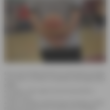
Elites, jeb pirmajā grupā dienas centrālā spēle norisinājās
starp «Doks» un «Armets». Aizvadīdami veiksmīgāk spēles
pēdējo
ceturtdaļu, «Doki» spēja izvirzīties drošā vadībā un
noturēt uzvaru
ar 74:61. Uzvarētāju sastāvā Kristaps Vereščagins un Elvijs
Pētersons katrs guva pa 17 punktiem, bet zaudētāju