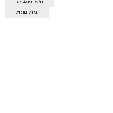
PIELĀGOT IZVĒLI
ATCELT VISAS
Kontakti
Jelgavas valstpilsētas pašvaldība
Lielā iela 11, Jelgava, LV-3001
+371 63005522
pasts@jelgava.lv
Klientu apkalpošana