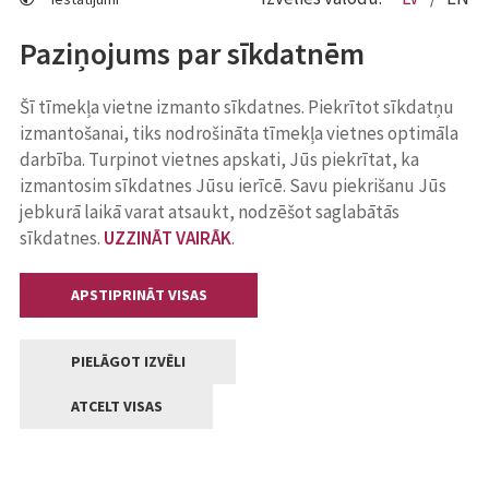
Paziņojums par sīkdatnēm
Šī tīmekļa vietne izmanto sīkdatnes. Piekrītot sīkdatņu
izmantošanai, tiks nodrošināta tīmekļa vietnes optimāla
darbība. Turpinot vietnes apskati, Jūs piekrītat, ka
izmantosim sīkdatnes Jūsu ierīcē. Savu piekrišanu Jūs
jebkurā laikā varat atsaukt, nodzēšot saglabātās
sīkdatnes.
UZZINĀT VAIRĀK
.
APSTIPRINĀT VISAS
PIELĀGOT IZVĒLI
ATCELT VISAS