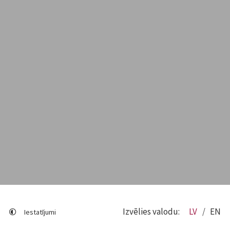
Izvēlies valodu:
LV
EN
Iestatījumi