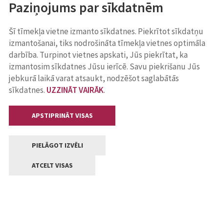
Paziņojums par sīkdatnēm
Šī tīmekļa vietne izmanto sīkdatnes. Piekrītot sīkdatņu
izmantošanai, tiks nodrošināta tīmekļa vietnes optimāla
darbība. Turpinot vietnes apskati, Jūs piekrītat, ka
izmantosim sīkdatnes Jūsu ierīcē. Savu piekrišanu Jūs
jebkurā laikā varat atsaukt, nodzēšot saglabātās
sīkdatnes.
UZZINĀT VAIRĀK
.
APSTIPRINĀT VISAS
PIELĀGOT IZVĒLI
ATCELT VISAS