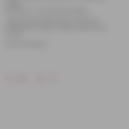
pakāpe,
violetā josta – trešā meistarības pakāpe.
Jelgavas kluba vadītājs Romāns Jermaļonoks
saka paldies par atbalstu Jelgavas Sporta servisa
centram.
Foto: R.Jermaļonoks
Drukāt
Dalīties