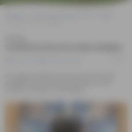
Sākumlapa
Portāla “Jelgavas Vēstnesis” arhīvs
Dažādi
Londonā izcīna trīs zelta medaļas
Klausīties
Londonā izcīna trīs zelta medaļas
18/12/2019
Dažādi
Portāla “Jelgavas Vēstnesis” arhīvs
Divi Jelgavas džiudžitsu kluba cīkstoņi 15. decembrī
piedalījās starptautiskā brazīļu džiudžitsu turnīrā
Londonā un izcīnīja trīs zelta medaļas.