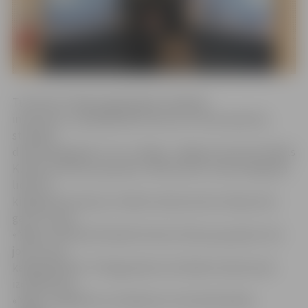
Turnīrā, ko rīkoja organizācija «Grapling
industries», piedalījās 665 cīkstoņi no visas pasaules,
startējot
divās kategorijās: «Gi» un «Nogi». Jelgavas sportists Pāvels
Kudrovs cīkstoņu grupā ar violeto jostu svara kategorijā
līdz 65,7
kilogramiem deviņu cilvēku konkurencē izcīnīja zeltu
gan «Gi», gan
«Nogi». Savukārt Romāns Drozds cīkstoņu grupā ar zilo
jostu svara
kategorijā līdz 77 kilogramiem 14 cilvēku konkurencē
izcīnīja zeltu
«Nogi». Jāpiebilst, ka zilā josta ir otrā meistarības