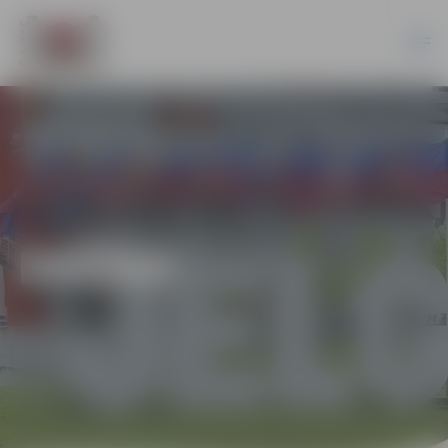
DAŽĀDI