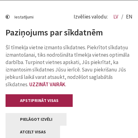
Izvēlies valodu:
LV
EN
Iestatījumi
Paziņojums par sīkdatnēm
Šī tīmekļa vietne izmanto sīkdatnes. Piekrītot sīkdatņu
izmantošanai, tiks nodrošināta tīmekļa vietnes optimāla
darbība. Turpinot vietnes apskati, Jūs piekrītat, ka
izmantosim sīkdatnes Jūsu ierīcē. Savu piekrišanu Jūs
jebkurā laikā varat atsaukt, nodzēšot saglabātās
sīkdatnes.
UZZINĀT VAIRĀK
.
APSTIPRINĀT VISAS
PIELĀGOT IZVĒLI
ATCELT VISAS