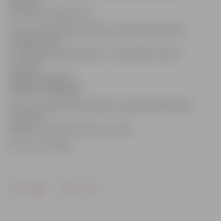
biznesa
attīstības jautājumiem.
Forums norisināsies Jelgavas tehnikumā Pulkveža
O.Kalpaka ielā
37. Tam iepriekš jāpiesakās – to iespējams izdarīt,
aizpildot
pieteikuma formu
«Altum» mājaslapā.
Forumu organizē Ekonomikas ministrija sadarbībā ar
attīstības
finanšu institūciju «Altum» un LIAA.
Foto: no JV arhīva
Drukāt
Dalīties