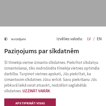
Izvēlies valodu:
LV
EN
Iestatījumi
Paziņojums par sīkdatnēm
Šī tīmekļa vietne izmanto sīkdatnes. Piekrītot sīkdatņu
izmantošanai, tiks nodrošināta tīmekļa vietnes optimāla
darbība. Turpinot vietnes apskati, Jūs piekrītat, ka
izmantosim sīkdatnes Jūsu ierīcē. Savu piekrišanu Jūs
jebkurā laikā varat atsaukt, nodzēšot saglabātās
sīkdatnes.
UZZINĀT VAIRĀK
.
APSTIPRINĀT VISAS