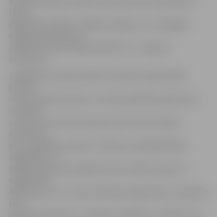
interese, tādēļ, lai varētu nodrošināt vietu pietiekami
lielam
dalībnieku skaitam Jelgavā, pasākums no Zemgales
reģiona Kompetenču
attīstības centra (ZRKAC) pārcelts uz Jelgavas
tehnikumu.
Jāatgādina, ka Ekonomikas ministrijas organizētajā
forumā
«Valsts atbalsta biznesu» aicināti piedalīties gan jaunie
uzņēmēji
un tie, kuri vēl tikai domā par savas biznesa idejas
attīstīšanu,
gan uzņēmēji ar pieredzi. «Šobrīd uzņēmējdarbības
uzsākšanai un
tālākai izaugsmei pieejamā valsts atbalsta apmērs ir
vairāk nekā
400 miljoni eiro un valsts atbalsta programmas, kas palīdz
tapt
jauniem biznesiem un augt jau esošajiem, ir plašas. Viens