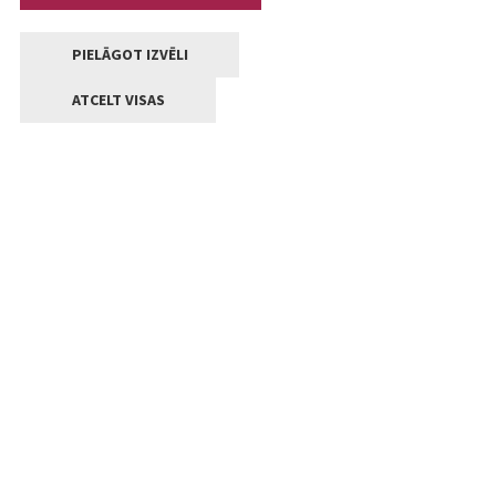
PIELĀGOT IZVĒLI
ATCELT VISAS
Kontakti
Jelgavas valstpilsētas pašvaldība
Lielā iela 11, Jelgava, LV-3001
+371 63005522
pasts@jelgava.lv