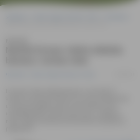
Sākumlapa
Portāla “Jelgavas Vēstnesis” arhīvs
Ekonomika
Mainīta foruma «Valsts atbalsta biznesu» norises vieta
Klausīties
Mainīta foruma «Valsts atbalsta
biznesu» norises vieta
10/10/2017
Ekonomika
Portāla “Jelgavas Vēstnesis” arhīvs
Forumam «Valsts atbalsta biznesu», kas notiks 17.
oktobrī no pulksten 9.30 līdz 15 un kurā uzņēmēji varēs
uzzināt par iespējām saņemt valsts atbalstu savai
uzņēmējdarbībai, mainīta norises vieta – pasākums
notiks Jelgavas tehnikumā. Aktualizēta arī pasākuma
programma.