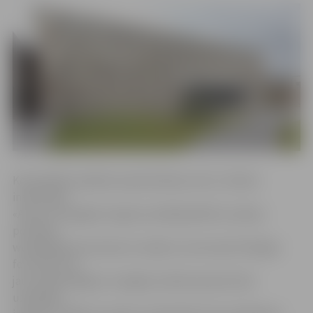
Komentējot pasākuma pārcelšanas vietu, finanšu
institūcijas
«Altum» Zemgales reģiona vadītāja Mārīte Lazdiņa
portālam
www.jelgavasvestnesis.lv skaidro, ka šoruden līdzīgos
forumos, kas
jau notikuši Rīgā un Liepājā, redzēta patiesi liela
uzņēmēju