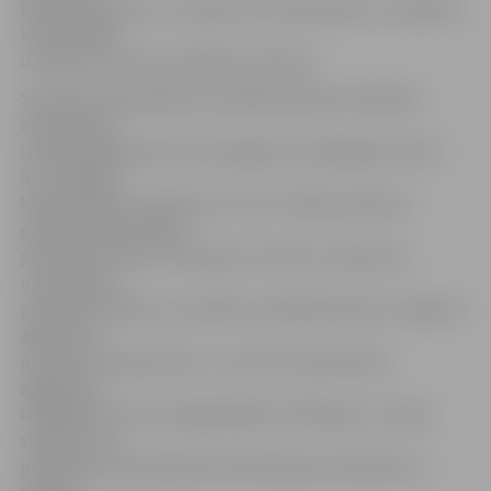
Reinis Nikuļcevs no uzņēmuma «RocketGrip» un pilsētas
konditorejas
uzņēmuma «Tarte» pārstāve Zane Oja.
Savukārt pieredzējušo uzņēmēju sesijā L.Grīnfelde
informēs par
LIAA pakalpojumiem, kas pieejami uzņēmējiem, kā arī
būs Jelgavas
kokapstrādes uzņēmuma «Cross Timber Systems»
pārstāvja Andra Dlohi
pieredzes stāsts. M.Lazdiņa no «Altum» stāstīs par
uzņēmējiem
pieejamo atbalstu, savukārt Centrālās finanšu un līgumu
aģentūras
pārstāve Sintija Zīverte – par ES struktūrfondu
apgūšanas
iespējām.Foruma trešajā daļā būs tīklošanās – īpašos
stendos būs
pieejamas individuālas konsultācijas par atbalsta un