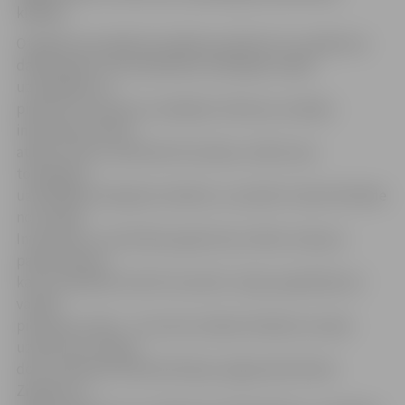
kļūdām.
Otrajā foruma daļā, kas sāksies pulksten 12, pasākuma
dalībniekiem tiks piedāvātas atšķirīgas sesijas:
uzņēmējiem ar
pieredzi un biznesa uzsācējiem. Biznesa uzsācēju
informatīvo bloku
atklās «Altum» pārstāve M.Lazdiņa, stāstot par
topošajiem
uzņēmējiem pieejamo atbalstu, savukārt Linda Grīnfelde
no Latvijas
Investīciju un attīstības aģentūras (LIAA) runās par
paņēmieniem,
kas var palīdzēt attīstīt iecerēto. Sesiju papildinās arī
vairāki
pieredzes stāsti – forumā uzstāsies Dobeles novada
uzņēmuma «Dabas
dots» pārstāvis Rolands Briņķis, jelgavnieki Aksels
Zingulis un