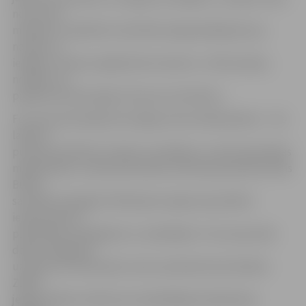
no foruma
mērķiem ir palīdzēt orientēties šajā piedāvājumā, jo
naudas un
iespēju ir daudz, jāspēj tikai izmantot,» tā M.Lazdiņa,
norādot, ka
pasākumā varēs iegūt arī jaunus kontaktus.
Foruma pirmā daļa būs kopīga visiem dalībniekiem – tās
laikā no
pulksten 9.30 līdz 11.30 par uzņēmēju un valsts pārvaldes
mijiedarbību runās Ekonomikas ministrijas pārstāvis Aldis
Bukšs,
savukārt Zemgales Plānošanas reģiona speciālisti
iepazīstinās ar
pašvaldību piedāvājumu uzņēmējiem. Foruma pirmās
daļas noslēgumā
uzņēmuma «Moresales Latvia» pārstāve Dace Briede-
Zālīte
jelgavniekiem stāstīs par tipiskākajām pārdošanas