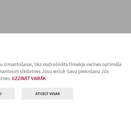
ņu izmantošanai, tiks nodrošināta tīmekļa vietnes optimāla
zmantosim sīkdatnes Jūsu ierīcē. Savu piekrišanu Jūs
atnes.
UZZINĀT VAIRĀK
.
I
ATCELT VISAS