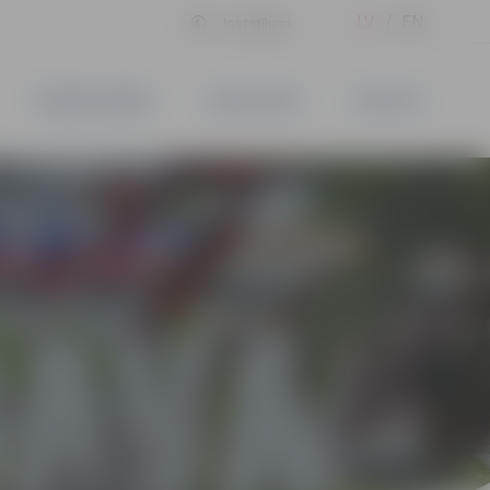
LV
EN
Iestatījumi
UZŅĒMĒJDARBĪBA
PAKALPOJUMI
KONTAKTI