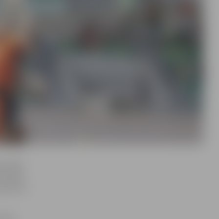
 portālu
ā spēle
a būs tā
spēle