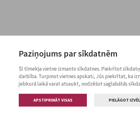
Paziņojums par sīkdatnēm
Šī tīmekļa vietne izmanto sīkdatnes. Piekrītot sīkdat
darbība. Turpinot vietnes apskati, Jūs piekrītat, ka i
jebkurā laikā varat atsaukt, nodzēšot saglabātās sīkd
APSTIPRINĀT VISAS
PIELĀGOT IZVĒL