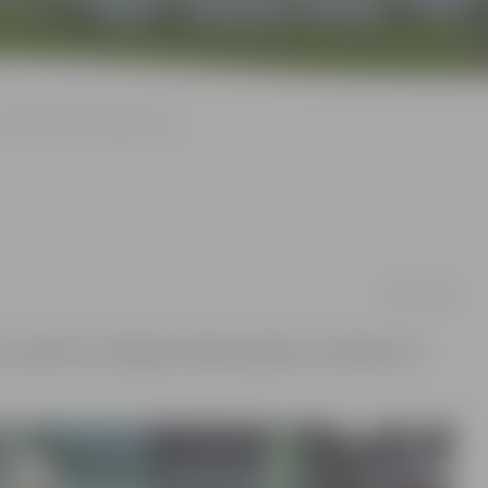
Mainīts futbola spēles laiks
28/09/2018
«SynotTip» Virslīgas 24. kārtas spēles, kurā tiksies FK