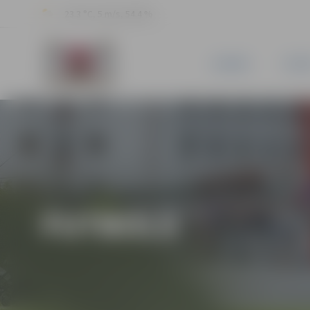
23.3 °C, 5 m/s, 54.4 %
JAUNUMI
PILSĒ
FUTBOLS