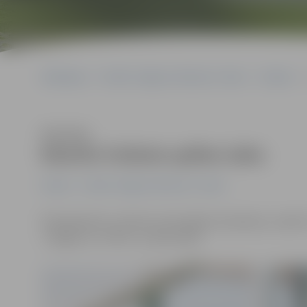
Sākumlapa
Portāla “Jelgavas Vēstnesis” arhīvs
Futbols
Klausīties
Mainīts futbola spēles laiks
Futbols
Portāla “Jelgavas Vēstnesis” arhīvs
Pamatojoties uz klubu savstarpējo vienošanos, mainīts 
«Jelgava» un «RFS», norises laiks.