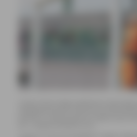
Latvijas Futbola virslīgas izpilddirektors Ainārs Dakša
www.jelgavasvestnesis.lv informē, ka 6. oktobrī plānot
pārcelta uz 7. oktobra pulksten 13. Spēles norises viet
pati – Zemgales Olimpiskais centrs.
Jāpiebilst, ka šī būs pirmspēdējā FK «Jelgava» mājas 