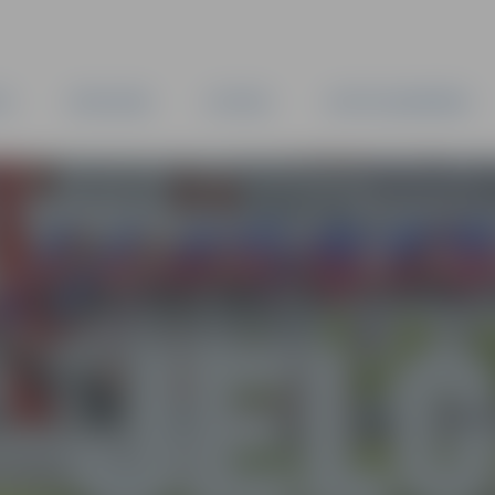
TA
PAŠVALDĪBA
IESTĀDES
KAPITĀLSABIEDRĪBAS