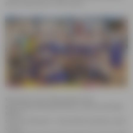
pašam māksliniekam,» vērtē L.Šiurna.
Mākslinieks ir dzimis 1963. gadā lietuviešu
ģimenē Rīgā. 1982. gadā absolvējis Jaņa Rozentāla Rīgas
Mākslas
skolu, bet 1995. gadā – Latvijas Mākslas akadēmiju, tāpat
L.Šiurna