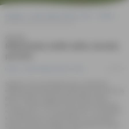
Sākumlapa
Portāla “Jelgavas Vēstnesis” arhīvs
Izstādes
Mākslinieka iztēlē radītu sieviešu portreti
Klausīties
Mākslinieka iztēlē radītu sieviešu
portreti
11/02/2019
Izstādes
Portāla “Jelgavas Vēstnesis” arhīvs
Sagaidot Lietuvas neatkarības dienu, Sabiedrības
integrācijas pārvaldē atklāta mākslinieka Laimuta Šiurnas
gleznu izstāde, kurā galvenokārt skatāmi sieviešu
portreti. «Gleznās attēlotie sieviešu tēli nav iedvesmoti
no reālās dzīves – tie ir manis paša radīti. To, kā veidosies
katrs nākamais tēls, nosaka audekls, un es tam ļaujos.
Domāju, ka darbs ir pabeigts un pilnvērtīgs tad, ja patīk