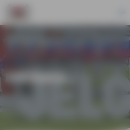
IZSTĀDES