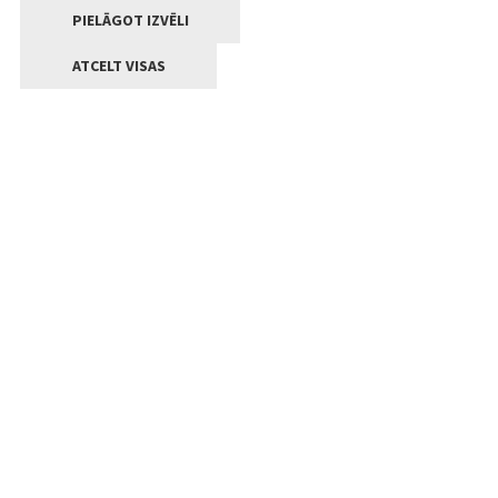
PIELĀGOT IZVĒLI
ATCELT VISAS
Kontakti
Jelgavas valstpilsētas pašvaldība
Lielā iela 11, Jelgava, LV-3001
+371 63005522
pasts@jelgava.lv
Klientu apkalpošana