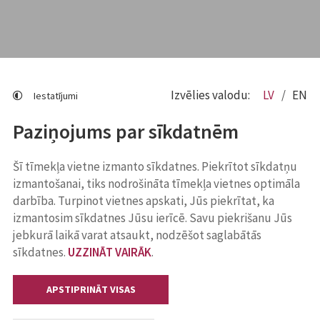
Izvēlies valodu:
LV
EN
Iestatījumi
Paziņojums par sīkdatnēm
Šī tīmekļa vietne izmanto sīkdatnes. Piekrītot sīkdatņu
izmantošanai, tiks nodrošināta tīmekļa vietnes optimāla
darbība. Turpinot vietnes apskati, Jūs piekrītat, ka
izmantosim sīkdatnes Jūsu ierīcē. Savu piekrišanu Jūs
jebkurā laikā varat atsaukt, nodzēšot saglabātās
sīkdatnes.
UZZINĀT VAIRĀK
.
APSTIPRINĀT VISAS