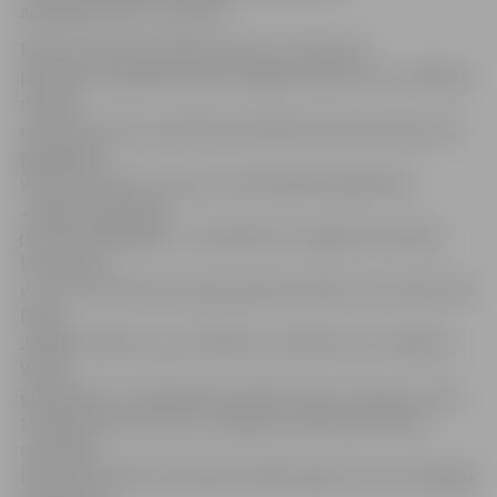
apskatāma līdz 1. martam.
Bet Lietuvas neatkarības dienā, 16. februārī,
pulksten 13 Ģederta Eliasa Jelgavas Vēstures un mākslas
muzejā
notiks Lietuvas valstiskās neatkarības atjaunošanas 101.
gadadienai
veltīts koncerts. «Lietuvas neatkarības gadadienu
Jelgavā atzīmējam
jau kopš 1989. gada – šis pasākums Jelgavā dzīvojošos
lietuviešus
un citus interesentus gadu gaitā pulcējis ne vien Ģederta
Eliasa
Jelgavas Vēstures un mākslas muzejā, bet arī Jelgavas
Valsts
ģimnāzijā un citās pilsētas skolās. Mums ir prieks, ka par
tradīciju kļuvusi arī citu Jelgavas mazākumtautību
nacionālo
kultūras biedrību pārstāvju dalība šajā mums nozīmīgajā