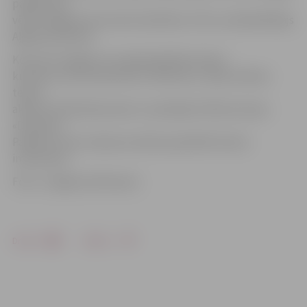
pasākumā,»
vērtē Jelgavas lietuviešu biedrības «Vītis» priekšsēdētājs
Aļģimants Burba.
Koncertā Jelgavas muzejā piedalīsies Šauļu
kultūras centra kamerkoris «Bičiuliai», Šauļu Drāmas
teātra
aktieris Vlads Baranausks un pašmāju folkloras kopa
«Dimzēns».
Pasākumu bez maksas aicināts apmeklēt ikviens
interesents.
Foto: «Jelgavas Vēstnesis»
Drukāt
Dalīties