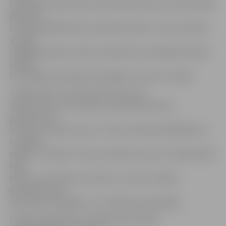
darbojies Induļa Zariņa meistardarbnīcām, bet kopš 1995.
gada viņš
ir Latvijas Mākslinieku savienības biedrs. L.Šiurnas darbi
atrodas
dažādās pasaules valstīs, piemēram, Rumānijā, Krievijā,
Izraēlā,
ASV, Dānijā, Zviedrijā, Norvēģijā, Lietuvā un Latvijā.
«Es gleznoju ne vien portretus, bet arī
ainavas, aktus, kluso dabu, lielformāta sienas
greznojumus.
Atminos, kad biju mazs, un mani vienaudži spēlējās ārā,
es sēdēju
mājās un zīmēju. Par manu iedvesmas avotu varēja kalpot
kāds
kaktuss vai sērkociņu kastīte,» par sevi stāstīja
gleznotājs, kurš
jau aptuveni 20 gadus ir arī mākslas pasniedzējs.
Izstāde Sabiedrības integrācijas pārvaldē