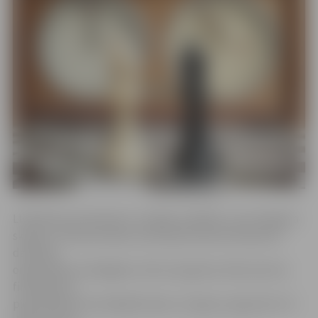
LIAA Biznesa inkubatoru nodaļas vadītāja Laura Očagova
skaidro, ka Ekonomikas ministrija biznesa inkubatoru
darbības
organizēšanu deleģējusi LIAA, kas gatavo dokumentus
finansējuma
pieprasīšanai Centrālajā finanšu un līgumu aģentūrā. Tā