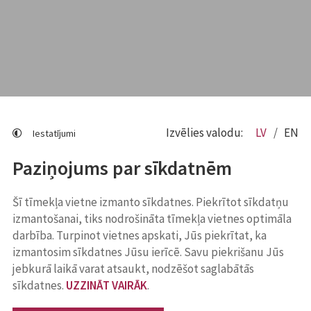
Izvēlies valodu:
LV
EN
Iestatījumi
Paziņojums par sīkdatnēm
Šī tīmekļa vietne izmanto sīkdatnes. Piekrītot sīkdatņu
izmantošanai, tiks nodrošināta tīmekļa vietnes optimāla
darbība. Turpinot vietnes apskati, Jūs piekrītat, ka
izmantosim sīkdatnes Jūsu ierīcē. Savu piekrišanu Jūs
jebkurā laikā varat atsaukt, nodzēšot saglabātās
sīkdatnes.
UZZINĀT VAIRĀK
.