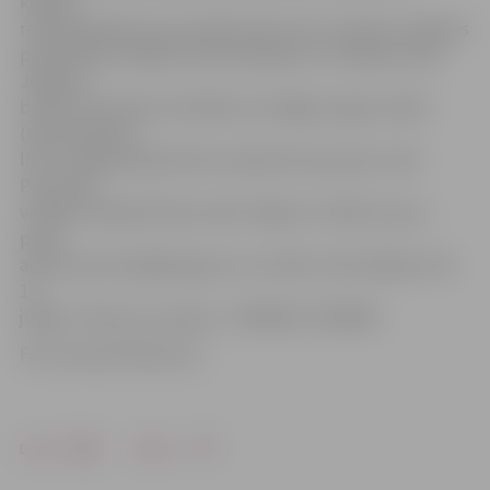
kopijas,
rekomendācijas (par priekšrocību tiks uzskatīta Jelgavas
pašvaldības sniegta rekomendācija) un redzējums par
Jelgavas
biznesa inkubatora darbības stratēģiju angļu valodā
(teksta apjoms
līdz 1 A4 lapai) jāiesniedz vai jānosūta pa pastu LIAA
Personāla
vadības nodaļai (Pērses ielā 2, Rīgā, LV-1442) vai pa e-
pasta
adresi personals@liaa.gov.lv ar norādi «JBI vadītājs» līdz
14.
jūlijam. Tālrunis uzziņām – 67039407, 67039403.
Foto: www.artfinance.lv
Drukāt
Dalīties