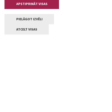
APSTIPRINĀT VISAS
PIELĀGOT IZVĒLI
ATCELT VISAS
Kontakti
Jelgavas valstpilsētas pašvaldība
Lielā iela 11, Jelgava, LV-3001
+371 63005522
pasts@jelgava.lv