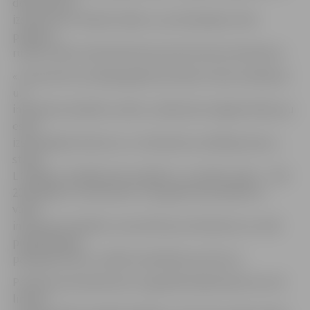
dokumentus
izskatīs divu mēnešu laikā, un, ja finansējums tiks
piešķirts,
rudenī varētu sāk darboties jaunais biznesa inkubators.
«Lai pozitīva scenārija gadījumā nebūtu lieku kavēšanos
un
inkubatora darbību varētu uzsākt pēc iespējas ātrāk, jau
esam
izsludinājuši konkursu uz inkubatora vadītāja amatu,»
stāsta
L.Očagova. Vadītājs tiek meklēts uz noteiktu laiku – līdz
2023. gada 31. decembrim. Viņa galvenie pienākumi –
vadīt
inkubatora darbību, konsultēt par inkubatora un LIAA
piedāvātajiem
pakalpojumiem, meklēt sadarbības partnerus.
Prasības pretendentiem: augstākā akadēmiskā vai otrā
līmeņa