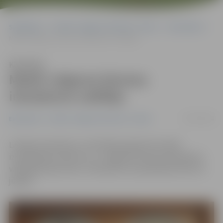
Sākumlapa
Portāla “Jelgavas Vēstnesis” arhīvs
Ekonomika
Meklē Jelgavas biznesa inkubatora vadītāju
Klausīties
Meklē Jelgavas biznesa
inkubatora vadītāju
05/07/2016
Ekonomika
Portāla “Jelgavas Vēstnesis” arhīvs
Latvijas Investīciju un attīstības aģentūra (LIAA)
izsludinājusi konkursu uz Jelgavas biznesa inkubatora
vadītāja amata vietu. Interesenti var pieteikties līdz 14.
jūlijam.