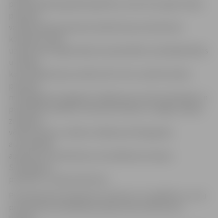
profesionālā augstākā izglītība; vismaz divu gadu darba
pieredze
vadošā amatā; pieredze darbā biznesa inkubatorā
koprades telpā,
uzņēmumā, organizācijā vai pašvaldībā uzņēmējdarbības
uzsācēju
konsultēšanā (par priekšrocību tiks uzskatīta darba
pieredze
minētajā jomā Jelgavā); zināšanas par valsts pārvaldes un
pašvaldību darbību; teicamas latviešu un angļu valodas
zināšanas,
vēlamas krievu valodas zināšanas; B kategorijas
autovadītāja
apliecība un praktiskas autovadīšanas iemaņas.
Sludinājums
publicēts «Latvijas Vēstnesī».
Pretendentiem pieteikuma vēstule, CV, izglītību un citu
pretendenta kvalifikāciju apliecinošu dokumentu