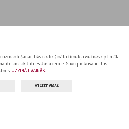
ņu izmantošanai, tiks nodrošināta tīmekļa vietnes optimāla
zmantosim sīkdatnes Jūsu ierīcē. Savu piekrišanu Jūs
atnes.
UZZINĀT VAIRĀK
.
I
ATCELT VISAS
Klientu apkalpošana