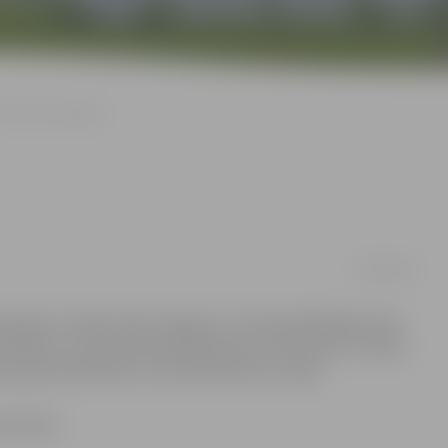
ežs ienāk Jelgavā
18/04/2018
 pasākums «Mežs ienāk Jelgavā», kurā apmeklētājiem bija
ecināties, ka meža apsaimniekošana nav tikai koku ciršana,
a apsaimniekošanu un kokrūpniecību Latvijā.
o ieskatu