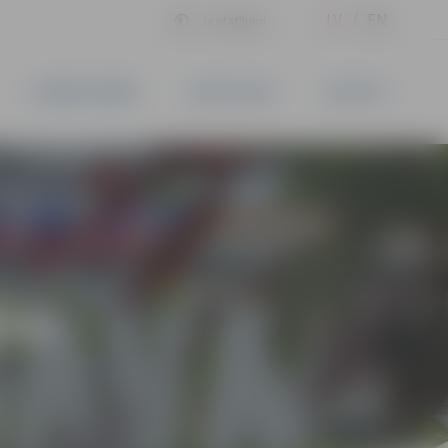
LV
EN
Iestatījumi
UZŅĒMĒJDARBĪBA
PAKALPOJUMI
KONTAKTI
ĪVS