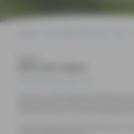
Sākumlapa
Portāla “Jelgavas Vēstnesis” arhīvs
Video
M
Klausīties
Mežs ienāk Jelgavā
Portāla “Jelgavas Vēstnesis” arhīvs
Video
18. aprīlī pie LLU Meža fakultātes notika Meža dienas
iespējams piedalīties dažādās aktivitātēs, kā arī pārli
bet pasākumu kopums, kas nodrošina ilgtspējīgu mež
Portāls www.jelgavasvestnesis.lv piedāvā nelielu vide