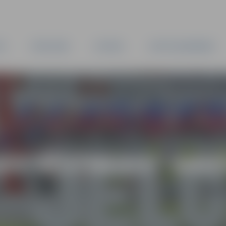
TA
PAŠVALDĪBA
IESTĀDES
KAPITĀLSABIEDRĪBAS
AS VĒSTNESIS” ARH