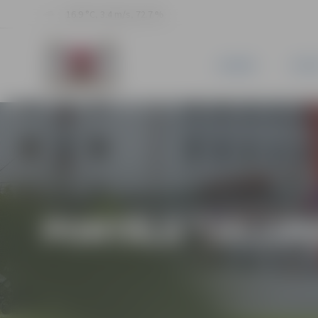
16.9 °C, 3.4 m/s, 72.7 %
JAUNUMI
PILSĒ
PORTĀLA “JELGAV