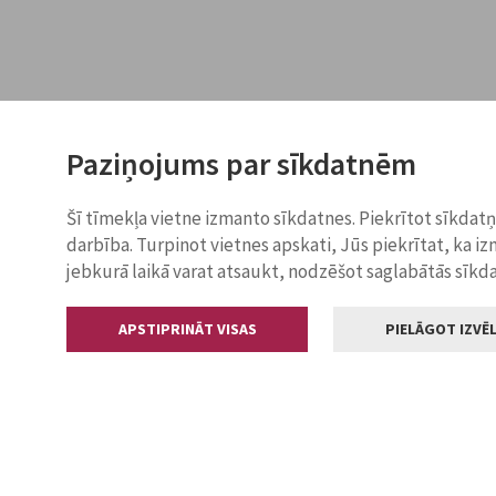
Paziņojums par sīkdatnēm
Šī tīmekļa vietne izmanto sīkdatnes. Piekrītot sīkdat
darbība. Turpinot vietnes apskati, Jūs piekrītat, ka i
jebkurā laikā varat atsaukt, nodzēšot saglabātās sīkd
APSTIPRINĀT VISAS
PIELĀGOT IZVĒL
Kontakti