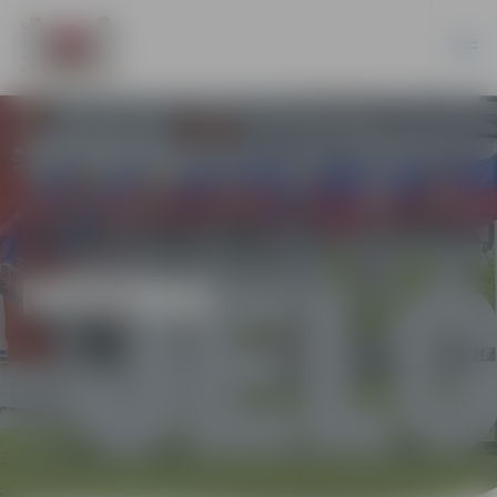
MŪZIKA