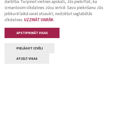
darbība. Turpinot vietnes apskati, Jūs piekrītat, ka
izmantosim sīkdatnes Jūsu ierīcē. Savu piekrišanu Jūs
jebkurā laikā varat atsaukt, nodzēšot saglabātās
sīkdatnes.
UZZINĀT VAIRĀK
.
APSTIPRINĀT VISAS
PIELĀGOT IZVĒLI
ATCELT VISAS
Kontakti