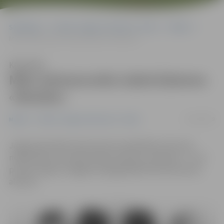
Sākumlapa
Portāla “Jelgavas Vēstnesis” arhīvs
Mūzika
Miks Galvanovskis izdod dziesmu «Mosties»
Klausīties
Miks Galvanovskis izdod dziesmu
«Mosties»
31/01/2019
Mūzika
Portāla “Jelgavas Vēstnesis” arhīvs
Jelgavnieks Miks Galvanovskis sadarbībā ar hip-hop
mākslinieku Idus Abra izdevis dziesmu «Mosties» – šis ir
pirmais singls no šāgada maijā gaidāmā M.Galvanovska
albuma.