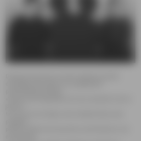
Dziesmas nosaukums un motīvs «Mosties» apzīmē
dziedātāja emocionālo cīņu ar pēdējā laikā
pieredzētajām grūtībām.
«Dziesma ir par visgrūtāko cīņu, kas, manuprāt, mums ir
jāizcīna –
tā ir cīņa ar sevi. Domāju, mēs visi šajā dzīvē jau esam
paspējuši
piedzīvot kādus lūzuma punktus, kad mēs paši uz sevi
dusmojamies