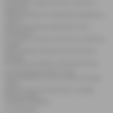
par savu rīcību, nespēju saņemties un saskarties ar
jaunām sevis
radītām problēmām. Arī videoklipā tiek atspoguļots šis
izmisums,
bailes, kas radušās paša radītajā ilūzijā,» stāsta
M.Galvanovskis,
kurš ir dziesmas mūzikas un vārdu autors. Savukārt hip-
hop daļas
tekstu ir sarakstījis mākslinieks Idus Abra. Dziesmu
producējis
Reinis Briģis, bet videoklipu veidojis Valdis Krūmiņš.
Idus Abra jeb Edgars Spudiņš ir Latvijas
hip-hop mākslinieks un brīvrunu meistars, 2017. gada
«Ghetto
gaumes» konkursa «Štuka par bazaru» uzvarētājs,
«Brīvrunu projekts»
izveidotājs un dalībnieks.
Foto: publicitātes