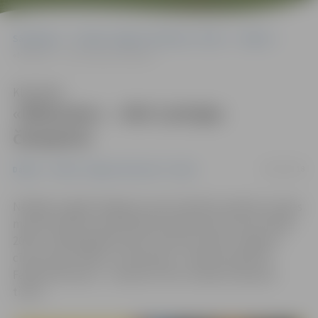
Sākumlapa
Portāla “Jelgavas Vēstnesis” arhīvs
Dažādi
«Milonam» – divi Latvijas čempioni
Klausīties
«Milonam» – divi Latvijas
čempioni
26/03/2018
Dažādi
Portāla “Jelgavas Vēstnesis” arhīvs
Nedēļas nogalē Staļģenes sporta hallē aizvadītas Latvijas
meistarsacīkstes jauniešiem brīvajā cīņā, kurās startēja
2003. un 2004. gadā dzimuši cīkstoņi. Diviem Jelgavas
cīņas kluba «Milons» cīkstoņiem – Markam Apsītim,
Fabianai Romano – izdevās izcīnīt Latvijas čempiona
titulu.