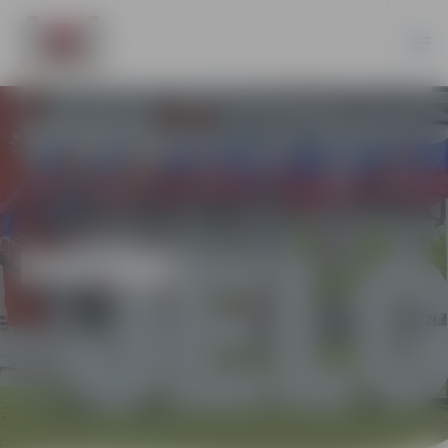
DAŽĀDI