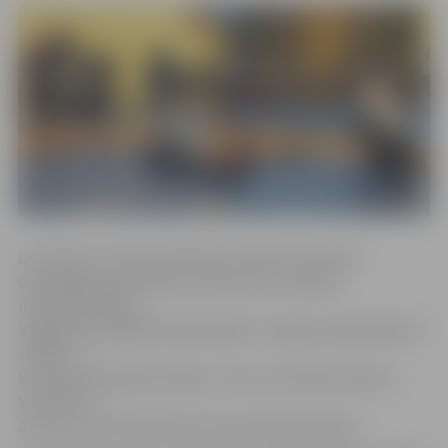
CK «Milons» treneris Vladimirs Smirnovs portālu
www.jelgavasvestnesis.lv informē, ka Latvijas
meistarsacīkstēs
Staļģenē piedalījās 220 dalībnieki. Jelgavu pārstāvēja CK
«Milons»,
kas kopvērtējumā izcīnīja 3. vietu, bet kluba treneris
V.Smirnovs
atzīts par trešo labāko treneri meistarsacīkstēs.