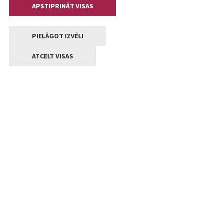
APSTIPRINĀT VISAS
PIELĀGOT IZVĒLI
ATCELT VISAS
Kontakti
Jelgavas valstpilsētas pašvaldība
Lielā iela 11, Jelgava, LV-3001
+371 63005522
pasts@jelgava.lv