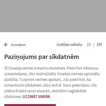
Izvēlies valodu:
LV
EN
Iestatījumi
Paziņojums par sīkdatnēm
Šī tīmekļa vietne izmanto sīkdatnes. Piekrītot sīkdatņu
izmantošanai, tiks nodrošināta tīmekļa vietnes optimāla
darbība. Turpinot vietnes apskati, Jūs piekrītat, ka
izmantosim sīkdatnes Jūsu ierīcē. Savu piekrišanu Jūs
jebkurā laikā varat atsaukt, nodzēšot saglabātās
sīkdatnes.
UZZINĀT VAIRĀK
.