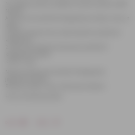
No Jelgavas puišiem vislabāko rezultātu izdevās uzrādīt
Markam
Apsītim, kurš svarā līdz 52 kilogramiem izcīnīja 1. vietu un
ieguva
Latvijas čempiona titulu. Andrim Apsītim svarā līdz 41
kilogramam –
2. vieta, bet Volodaram Smirnovam svarā līdz 57
kilogramiem izdevās
izcīnīt 3. vietu.
Meiteņu konkurencē svarā līdz 33 kilogramam
jelgavniece Fabiana
Romano izcīnīja 1. vietu un kļuva par čempioni.
Foto: no V.Smirnova arhīva
Drukāt
Dalīties