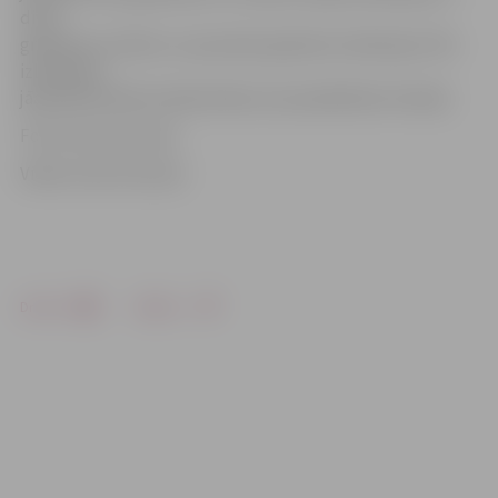
divas
grāmatas no bērnu un jauniešu grāmatu kolekcijas. Pēc
izlasīšanas
jāaizpilda elektroniskā anketa, kas piedalīsies loterijā.
Foto: Austris Auziņš
Video: Austris Auziņš
Drukāt
Dalīties