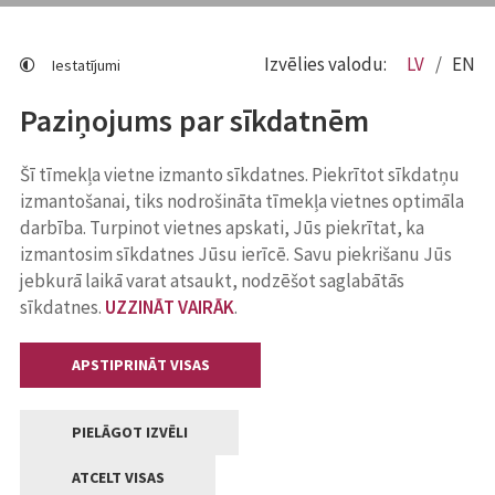
Izvēlies valodu:
LV
EN
Iestatījumi
Paziņojums par sīkdatnēm
Šī tīmekļa vietne izmanto sīkdatnes. Piekrītot sīkdatņu
izmantošanai, tiks nodrošināta tīmekļa vietnes optimāla
darbība. Turpinot vietnes apskati, Jūs piekrītat, ka
izmantosim sīkdatnes Jūsu ierīcē. Savu piekrišanu Jūs
jebkurā laikā varat atsaukt, nodzēšot saglabātās
sīkdatnes.
UZZINĀT VAIRĀK
.
APSTIPRINĀT VISAS
PIELĀGOT IZVĒLI
ATCELT VISAS