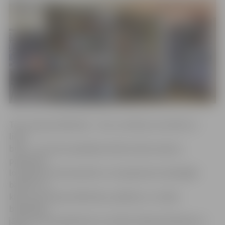
Tēvu akcijas dalībnieki – tēvi, vectētiņi, krusttēvi un
lielie
brāļi –, kuri būs aizpildījuši elektronisko anketu,
piedalīsies
loterijā par interesantām un visai ģimenei noderīgām
balvām. Lai
kļūtu par akcijas dalībnieku, jādodas uz tuvāko
bibliotēku,
jāizlasa četras grāmatas no vecāku žūrijas kolekcijas un