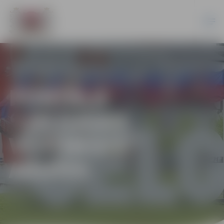
PORTĀLA
“JELGAVAS
VĒSTNESIS”
ARHĪVS