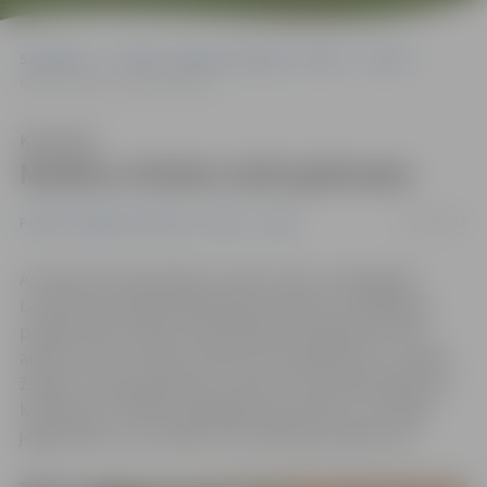
Sākumlapa
Portāla “Jelgavas Vēstnesis” arhīvs
Video
Mudina vīriešus lasīt grāmatas
Klausīties
Mudina vīriešus lasīt grāmatas
07/01/2017
Portāla “Jelgavas Vēstnesis” arhīvs
Video
Ar mērķi veicināt lasīšanu vīriešu vidū, arī šajā gadā
Latvijas Nacionālās bibliotēkas lasīšanas veicināšanas
programmas Vecāku žūrija laikā tiek organizēta Tēvu
akcija, aicinot vīriešus izlasīt četras grāmatas no vecāku
žūrijas un divas grāmatas no bērnu un jauniešu grāmatu
kolekcijas. Portāls www.jelgavasvestnesis.lv uzrunāja
jelgavniekus, lai izzinātu viņu lasīšanas paradumus.